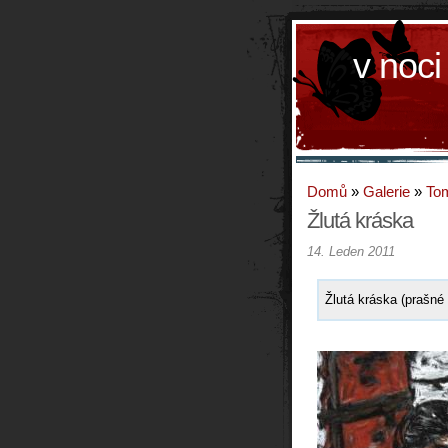
v noci
Domů
»
Galerie
»
To
Žlutá kráska
14. Leden 2011
Žlutá kráska (prašné 