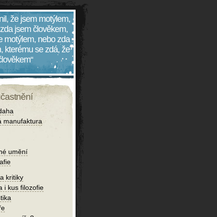
nil, že jsem motýlem,
 zda jsem člověkem,
 je motýlem, nebo zda
, kterému se zdá, že
 člověkem“
účastnění
daha
 manufaktura
né umění
afie
 kritiky
 i kus filozofie
tika
ře