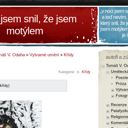
„v noci jsem s
 jsem snil, že jsem
a teď nevím,
který snil, že
motýlem
jsem motýlem
je
máš V. Odaha
»
Výtvarné umění
»
Křídy
autoři a z
Tomáš V. O
Umělecká
Kategorie
Křídy
Poezie
Próza
křídy)
Výtvar
Fotogr
Recenze a
Patafyzika
Religionis
Komentá