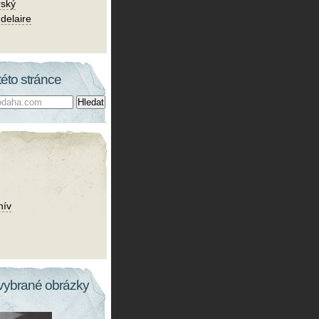
rský
delaire
této stránce
hív
vybrané obrázky