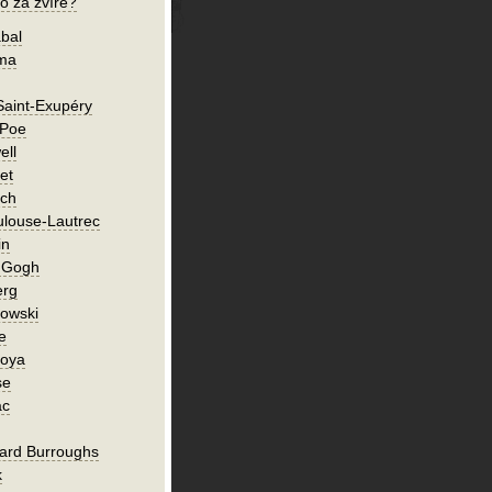
o za zvíře?
bal
íma
Saint-Exupéry
 Poe
ell
et
ch
ulouse-Lautrec
in
n Gogh
erg
owski
e
Goya
se
ac
ard Burroughs
k