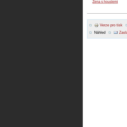
Žena s houslemi
Verze pro tisk
Náhled
Zasl