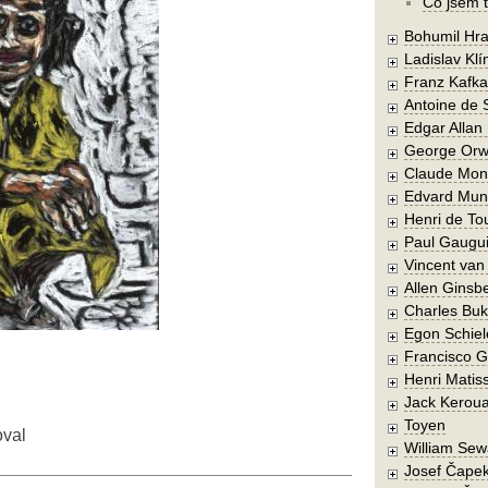
Co jsem t
Bohumil Hra
Ladislav Kl
Franz Kafka
Antoine de 
Edgar Allan
George Orw
Claude Mon
Edvard Mun
Henri de To
Paul Gaugu
Vincent va
Allen Ginsb
Charles Buk
Egon Schiel
Francisco 
Henri Matis
Jack Kerou
Toyen
oval
William Sew
Josef Čape