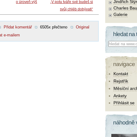
Jindřich Štý
o úroveň výš
„V potu tváře své budeš si
Charles Bau
svůj chléb dobývati“
Galerie
Přidat komentář
6505x přečteno
Original
hledat na 
at e-mailem
Co hledat:
navigace
Kontakt
Rejstřík
Měsíční arc
Ankety
Přihlásit se
náhodně 