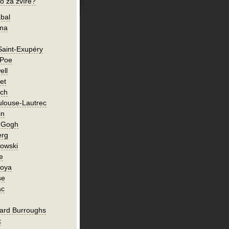
o za zvíře?
bal
íma
Saint-Exupéry
 Poe
ell
et
ch
ulouse-Lautrec
in
n Gogh
erg
owski
e
Goya
se
ac
ard Burroughs
k