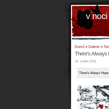
v noci
Domů
»
Galerie
»
To
There's Always
14. Leden 2011
There's Always Hope