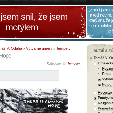
„v noci jsem s
 jsem snil, že jsem
a teď nevím,
který snil, že
motýlem
jsem motýlem
je
máš V. Odaha
»
Výtvarné umění
»
Tempery
autoři a z
 Hope
Tomáš V. O
Umělecká
Kategorie
Tempery
Poezie
Próza
Výtvar
Fotogr
Recenze a
Patafyzika
Religionis
Komentá