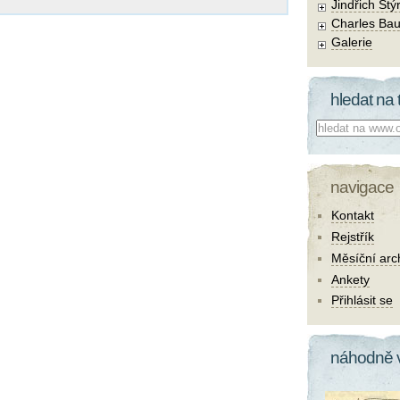
Jindřich Štý
Charles Bau
Galerie
hledat na 
Co hledat:
navigace
Kontakt
Rejstřík
Měsíční arc
Ankety
Přihlásit se
náhodně 