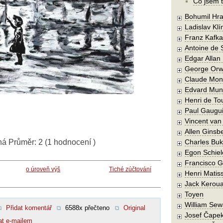
Co jsem t
Bohumil Hra
Ladislav Kl
Franz Kafka
Antoine de 
Edgar Allan
George Orw
Claude Mon
Edvard Mun
Henri de To
Paul Gaugu
Vincent va
Allen Ginsb
ná
Průměr:
2
(
1
hodnocení )
Charles Buk
Egon Schiel
Francisco 
o úroveň výš
Tiché zúčtování
Henri Matis
Jack Kerou
Toyen
William Sew
Přidat komentář
6588x přečteno
Original
Josef Čape
at e-mailem