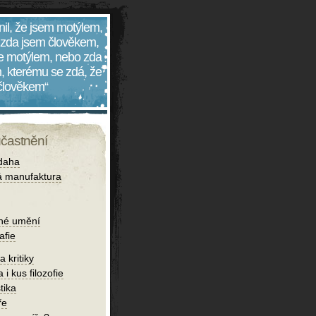
nil, že jsem motýlem,
 zda jsem člověkem,
 je motýlem, nebo zda
, kterému se zdá, že
 člověkem“
účastnění
daha
 manufaktura
né umění
afie
 kritiky
 i kus filozofie
tika
ře