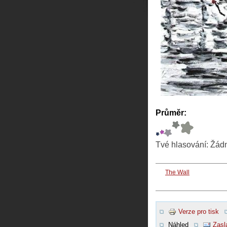
Průměr:
Tvé hlasování:
Žád
The Wall
Verze pro tisk
Náhled
Zasl