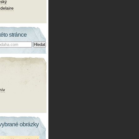
rský
delaire
této stránce
hív
vybrané obrázky