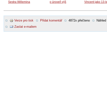
Sestra Willemina
o úroveň výš
Vincent jako 13-l
Verze pro tisk
Přidat komentář
4872x přečteno
Náhled
Zaslat e-mailem