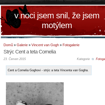
v noci jsem snil, že jsem
motýlem
Domů
»
Galerie
»
Vincent van Gogh
»
Fotogalerie
Strýc Cent a teta Cornelia
23. Červen 2015
Kategorie
Fotoga
Cent a Cornelia Goghovi - strýc a teta Vincenta van Gogha.