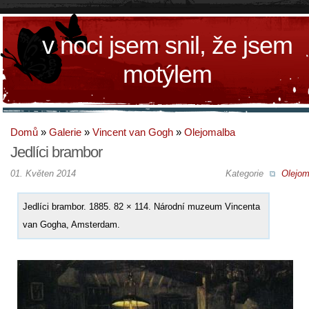
v noci jsem snil, že jsem
motýlem
Domů
»
Galerie
»
Vincent van Gogh
»
Olejomalba
Jedlíci brambor
01. Květen 2014
Kategorie
Olejom
Jedlíci brambor. 1885. 82 × 114. Národní muzeum Vincenta
van Gogha, Amsterdam.