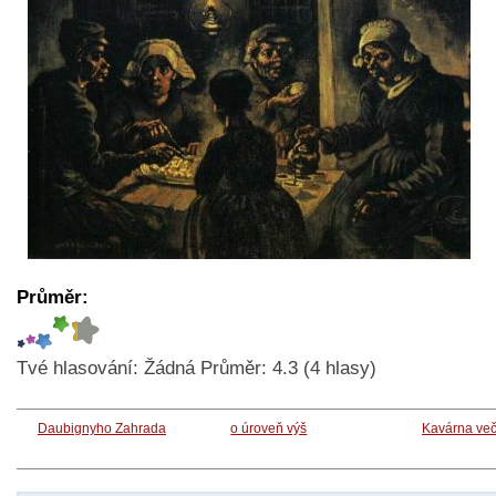
Průměr:
Tvé hlasování:
Žádná
Průměr:
4.3
(
4
hlasy)
Daubignyho Zahrada
o úroveň výš
Kavárna več