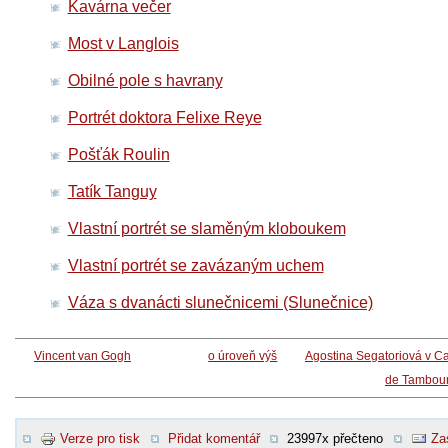
Kavárna večer
Most v Langlois
Obilné pole s havrany
Portrét doktora Felixe Reye
Pošťák Roulin
Tatík Tanguy
Vlastní portrét se slaměným kloboukem
Vlastní portrét se zavázaným uchem
Váza s dvanácti slunečnicemi (Slunečnice)
Vincent van Gogh
o úroveň výš
Agostina Segatoriová v C
de Tambour
Verze pro tisk
Přidat komentář
23997x přečteno
Za