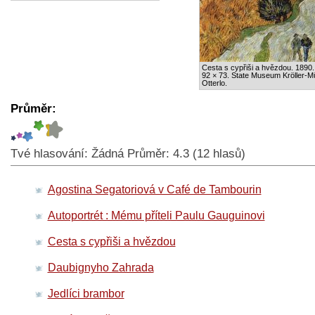
Cesta s cypřiši a hvězdou. 1890.
92 × 73. State Museum Kröller-Mü
Otterlo.
Průměr:
Tvé hlasování:
Žádná
Průměr:
4.3
(
12
hlasů)
Agostina Segatoriová v Café de Tambourin
Autoportrét : Mému příteli Paulu Gauguinovi
Cesta s cypřiši a hvězdou
Daubignyho Zahrada
Jedlíci brambor