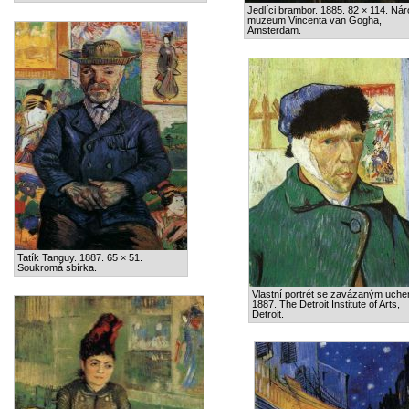
Jedlíci brambor. 1885. 82 × 114. Nár
muzeum Vincenta van Gogha,
Amsterdam.
Tatík Tanguy. 1887. 65 × 51.
Soukromá sbírka.
Vlastní portrét se zavázaným uche
1887. The Detroit Institute of Arts,
Detroit.