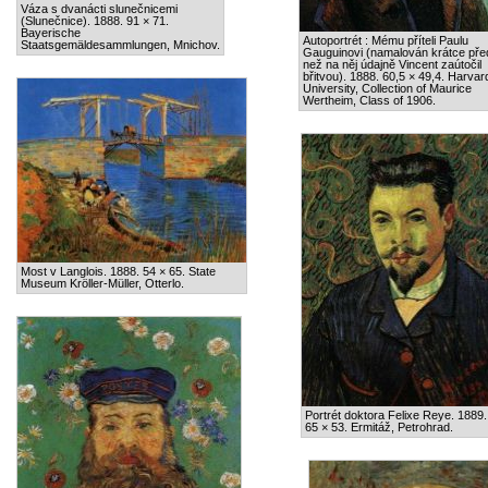
Váza s dvanácti slunečnicemi
(Slunečnice). 1888. 91 × 71.
Bayerische
Autoportrét : Mému příteli Paulu
Staatsgemäldesammlungen, Mnichov.
Gauguinovi (namalován krátce pře
než na něj údajně Vincent zaútočil
břitvou). 1888. 60,5 × 49,4. Harvar
University, Collection of Maurice
Wertheim, Class of 1906.
Most v Langlois. 1888. 54 × 65. State
Museum Kröller-Müller, Otterlo.
Portrét doktora Felixe Reye. 1889.
65 × 53. Ermitáž, Petrohrad.