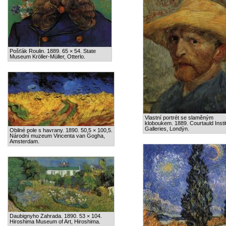
Pošťák Roulin. 1889. 65 × 54. State
Museum Kröller-Müller, Otterlo.
Vlastní portrét se slaměným
kloboukem. 1889. Courtauld Insti
Galleries, Londýn.
Obilné pole s havrany. 1890. 50,5 × 100,5.
Národní muzeum Vincenta van Gogha,
Amsterdam.
Daubignyho Zahrada. 1890. 53 × 104.
Hiroshima Museum of Art, Hiroshima.