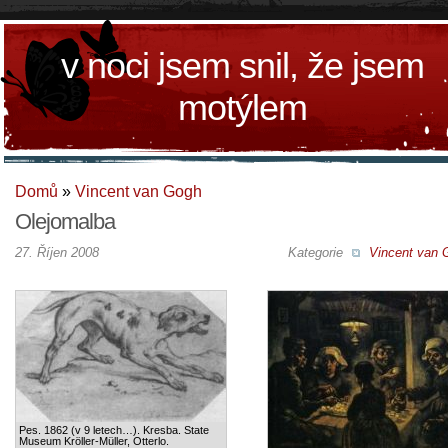
v noci jsem snil, že jsem
motýlem
Domů
»
Vincent van Gogh
Olejomalba
27. Říjen 2008
Kategorie
Vincent van 
Pes. 1862 (v 9 letech…). Kresba. State
Museum Kröller-Müller, Otterlo.