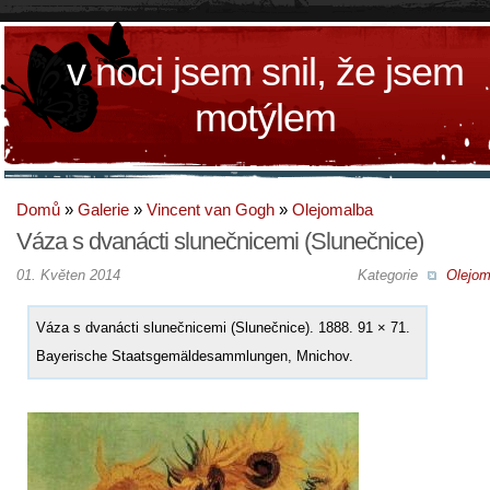
v noci jsem snil, že jsem
motýlem
Domů
»
Galerie
»
Vincent van Gogh
»
Olejomalba
Váza s dvanácti slunečnicemi (Slunečnice)
01. Květen 2014
Kategorie
Olejom
Váza s dvanácti slunečnicemi (Slunečnice). 1888. 91 × 71.
Bayerische Staatsgemäldesammlungen, Mnichov.