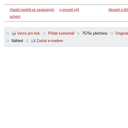
Vlastní portrét se zavázaným
o úroveň výš
Akvarel a kř
uchem
Verze pro tisk
Přidat komentář
7575x přečteno
Original
Náhled
Zaslat e-mailem