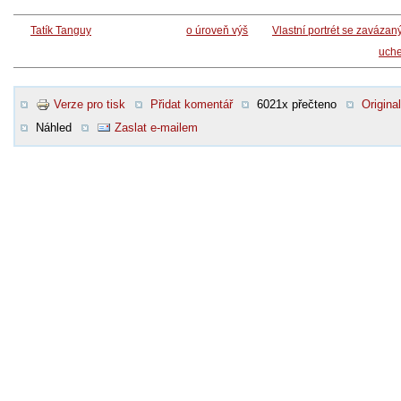
Tatík Tanguy
o úroveň výš
Vlastní portrét se zaváza
uch
Verze pro tisk
Přidat komentář
6021x přečteno
Original
Náhled
Zaslat e-mailem