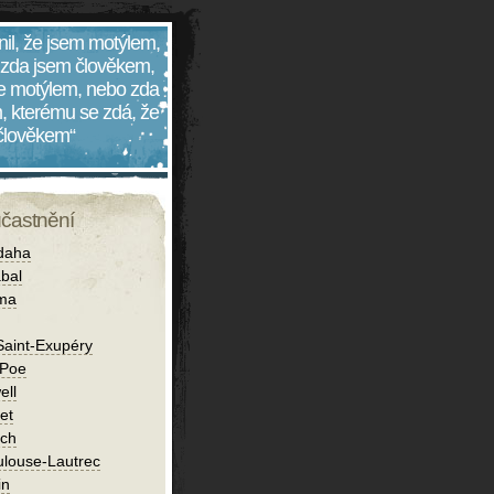
nil, že jsem motýlem,
 zda jsem člověkem,
 je motýlem, nebo zda
, kterému se zdá, že
 člověkem“
účastnění
daha
bal
íma
Saint-Exupéry
 Poe
ell
et
ch
ulouse-Lautrec
in