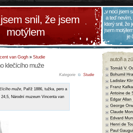
„v noci jsem s
 jsem snil, že jsem
a teď nevím,
který snil, že
motýlem
jsem motýlem
je
cent van Gogh
»
Studie
autoři a z
o klečícího muže
Tomáš V. O
Bohumil Hra
Kategorie
Studie
Ladislav Kl
Franz Kafka
ečícího muže
, Paříž 1886, tužka, pero a
Antoine de 
 × 24,5, Národní muzeum Vincenta van
Edgar Allan
George Orw
Claude Mon
Edvard Mun
Henri de To
Paul Gaugu