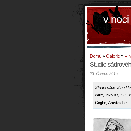
v noci
Domů
»
Galerie
»
Vin
Studie sádrovéh
23. Červen 2015
Studie sádrového kl
černý inkoust, 32,5
Gogha, Amsterdam.