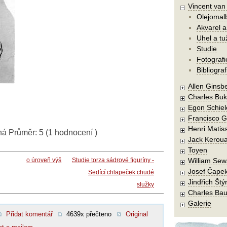
Vincent va
Olejomal
Akvarel a
Uhel a tu
Studie
Fotografi
Bibliograf
Allen Ginsb
Charles Buk
Egon Schiel
Francisco 
Henri Matis
ná
Průměr:
5
(
1
hodnocení )
Jack Kerou
Toyen
o úroveň výš
Studie torza sádrové figuríny -
William Sew
Josef Čape
Sedící chlapeček chudé
Jindřich Štý
služky
Charles Bau
Galerie
Přidat komentář
4639x přečteno
Original