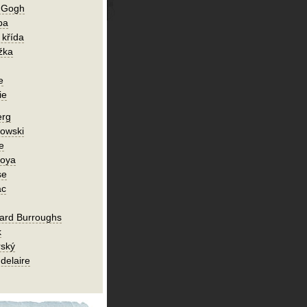
n Gogh
ba
 křída
žka
e
ie
erg
owski
e
Goya
se
ac
ard Burroughs
k
rský
delaire