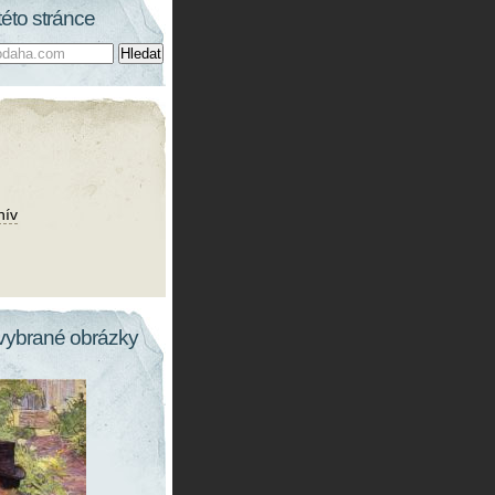
této stránce
hív
vybrané obrázky