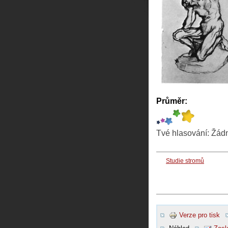
Průměr:
Tvé hlasování:
Žád
Studie stromů
Verze pro tisk