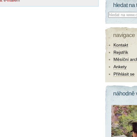
at e-mailem
hledat na 
Co hledat:
navigace
Kontakt
Rejstřík
Měsíční arc
Ankety
Přihlásit se
náhodně 