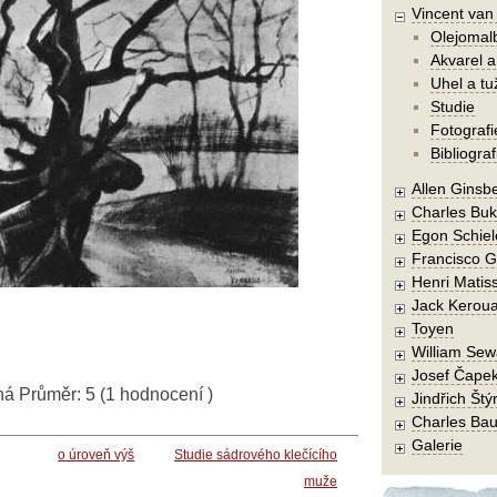
Vincent va
Olejomal
Akvarel a
Uhel a tu
Studie
Fotografi
Bibliograf
Allen Ginsb
Charles Buk
Egon Schiel
Francisco 
Henri Matis
Jack Kerou
Toyen
William Sew
Josef Čape
ná
Průměr:
5
(
1
hodnocení )
Jindřich Štý
Charles Bau
Galerie
o úroveň výš
Studie sádrového klečícího
muže