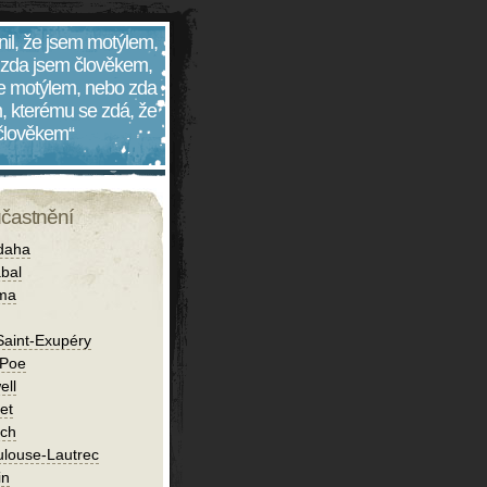
nil, že jsem motýlem,
 zda jsem člověkem,
 je motýlem, nebo zda
, kterému se zdá, že
 člověkem“
účastnění
daha
bal
íma
Saint-Exupéry
 Poe
ell
et
ch
ulouse-Lautrec
in