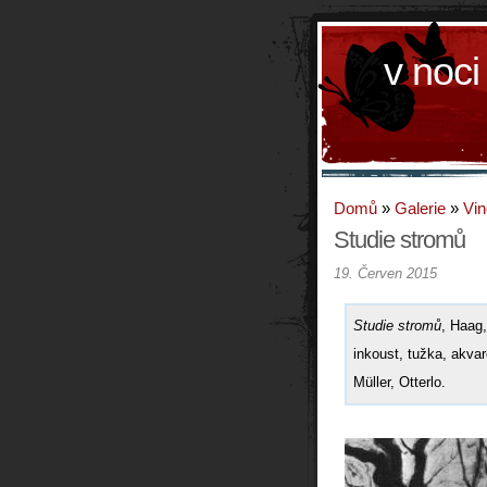
v noci
Domů
»
Galerie
»
Vin
Studie stromů
19. Červen 2015
Studie stromů
, Haag,
inkoust, tužka, akva
Müller, Otterlo.