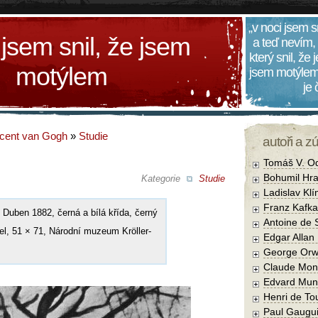
„v noci jsem s
 jsem snil, že jsem
a teď nevím,
který snil, že
motýlem
jsem motýlem
je
cent van Gogh
»
Studie
autoři a z
Tomáš V. O
Bohumil Hra
Kategorie
Studie
Ladislav Kl
Franz Kafka
 Duben 1882, černá a bílá křída, černý
Antoine de 
rel, 51 × 71, Národní muzeum Kröller-
Edgar Allan
George Orw
Claude Mon
Edvard Mun
Henri de To
Paul Gaugu