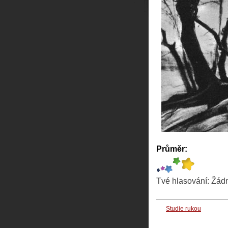
Průměr:
Tvé hlasování:
Žád
Studie rukou