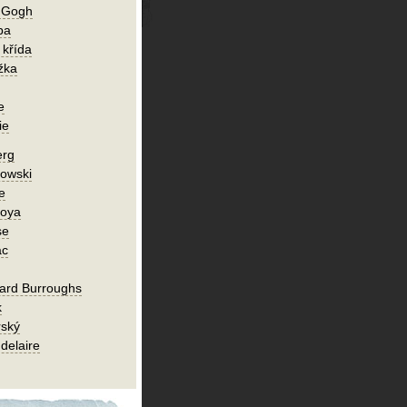
n Gogh
ba
 křída
žka
e
ie
erg
owski
e
Goya
se
ac
ard Burroughs
k
rský
delaire