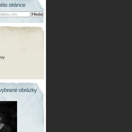
této stránce
hív
vybrané obrázky