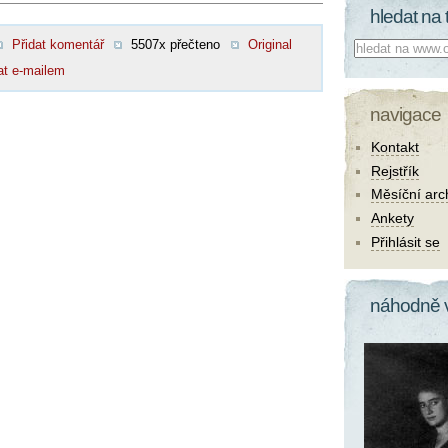
hledat na 
Přidat komentář
5507x přečteno
Original
Co hledat:
at e-mailem
navigace
Kontakt
Rejstřík
Měsíční arc
Ankety
Přihlásit se
náhodně 