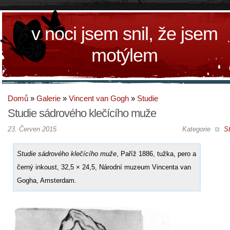
v noci jsem snil, že jsem
motýlem
Domů
»
Galerie
»
Vincent van Gogh
»
Studie
Studie sádrového klečícího muže
23. Červen 2015
Kategorie
St
Studie sádrového klečícího muže
, Paříž 1886, tužka, pero a
černý inkoust, 32,5 × 24,5, Národní muzeum Vincenta van
Gogha, Amsterdam.