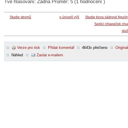
Tvé hlasování:
Žádná
Průměr:
5
(
1
hodnocení )
Studie stromů
o úroveň výš
Studie torza sádrové figurín
Sedící chlapeček ch
slu
Verze pro tisk
Přidat komentář
4643x přečteno
Original
Náhled
Zaslat e-mailem