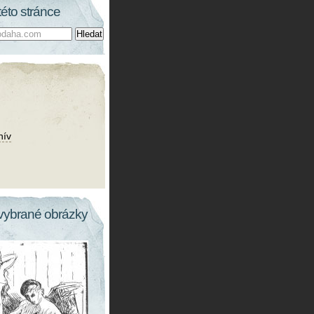
této stránce
hív
vybrané obrázky