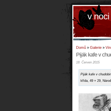
v noci
Domů
»
Galerie
»
Vin
Piják kafe v chu
18. Červen 2015
Piják kafe v chudobi
křída, 49 × 29, Národ