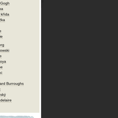
n Gogh
ba
 křída
žka
e
ie
erg
owski
e
Goya
se
ac
ard Burroughs
k
rský
delaire