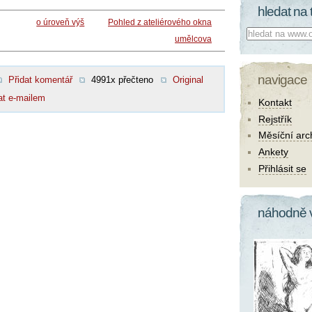
hledat na 
o úroveň výš
Pohled z ateliérového okna
Co hledat:
umělcova
navigace
Přidat komentář
4991x přečteno
Original
at e-mailem
Kontakt
Rejstřík
Měsíční arc
Ankety
Přihlásit se
náhodně 