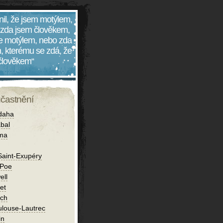
nil, že jsem motýlem,
 zda jsem člověkem,
 je motýlem, nebo zda
, kterému se zdá, že
 člověkem“
účastnění
daha
bal
íma
Saint-Exupéry
 Poe
ell
et
ch
ulouse-Lautrec
in