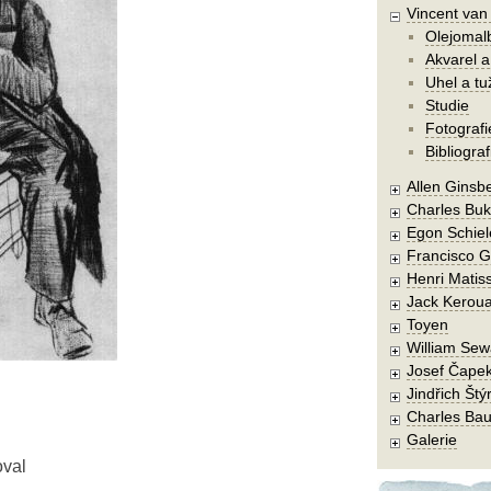
Vincent va
Olejomal
Akvarel a
Uhel a tu
Studie
Fotografi
Bibliograf
Allen Ginsb
Charles Buk
Egon Schiel
Francisco 
Henri Matis
Jack Kerou
Toyen
William Sew
Josef Čape
Jindřich Štý
Charles Bau
Galerie
oval