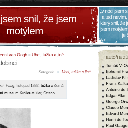
„v noci jsem s
 jsem snil, že jsem
a teď nevím,
který snil, že
motýlem
jsem motýlem
je
cent van Gogh
»
Uhel, tužka a jiné
autoři a z
dobinci
Tomáš V. O
Bohumil Hra
Kategorie
Uhel, tužka a jiné
Ladislav Kl
Franz Kafka
nci
, Haag, listopad 1882, tužka a černá
Antoine de 
ní muzeum Kröller-Müller, Otterlo.
Edgar Allan
George Orw
Claude Mon
Edvard Mun
Henri de To
Paul Gaugu