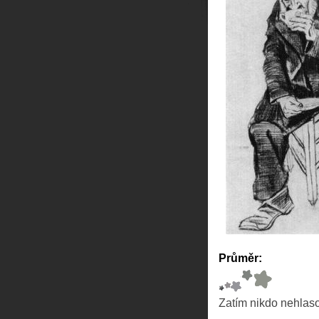
Průměr:
Zatím nikdo nehlas