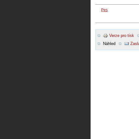
Pes
Verze pro tisk
Náhled
Zasl