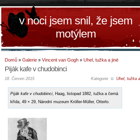
v noci jsem snil, že jsem
motýlem
Domů
»
Galerie
»
Vincent van Gogh
»
Uhel, tužka a jiné
Piják kafe v chudobinci
18. Červen 2015
Kategorie
Uhel, tužka a
Piják kafe v chudobinci
, Haag, listopad 1882, tužka a černá
křída, 49 × 29, Národní muzeum Kröller-Müller, Otterlo.