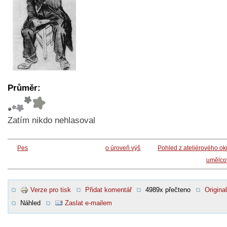
Průměr:
Zatím nikdo nehlasoval
Pes
o úroveň výš
Pohled z ateliérového o
umělco
Verze pro tisk
Přidat komentář
4989x přečteno
Original
Náhled
Zaslat e-mailem