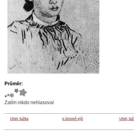
Průměr:
Zatím nikdo nehlasoval
Uhel, tužka
o úroveň výš
Uhel, tu