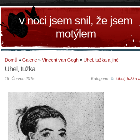
v noci jsem snil, že jsem
motýlem
Domů
»
Galerie
»
Vincent van Gogh
»
Uhel, tužka a jiné
Uhel, tužka
18. Červen 2015
Kategorie
Uhel, tužka a