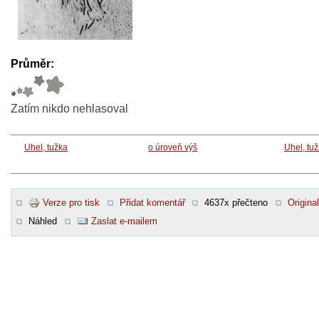
Průměr:
Zatím nikdo nehlasoval
Uhel, tužka
o úroveň výš
Uhel, tu
Verze pro tisk
Přidat komentář
4637x přečteno
Original
Náhled
Zaslat e-mailem