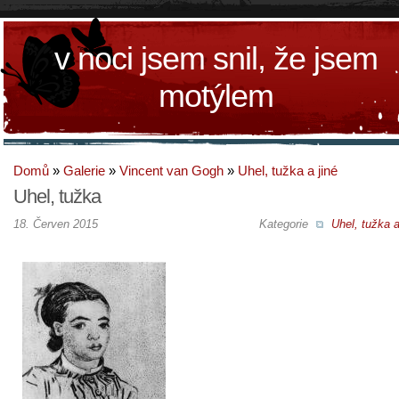
v noci jsem snil, že jsem
motýlem
Domů
»
Galerie
»
Vincent van Gogh
»
Uhel, tužka a jiné
Uhel, tužka
18. Červen 2015
Kategorie
Uhel, tužka a