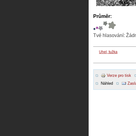
Průměr:
Tvé hlasování:
Žád
Uhel, tužka
Verze pro tisk
Náhled
Zasl