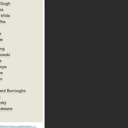
n Gogh
ba
 křída
žka
e
ie
erg
owski
e
Goya
se
ac
ard Burroughs
k
rský
delaire