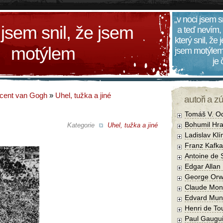
„v noci jsem s
 jsem snil, že jsem
a teď nevím,
který snil, že
motýlem
jsem motýlem
je
cent van Gogh
»
Uhel, tužka a jiné
autoři a z
Tomáš V. O
Bohumil Hra
Kategorie
Uhel, tužka a jiné
Ladislav Kl
Franz Kafka
Antoine de 
Edgar Allan
George Orw
Claude Mon
Edvard Mun
Henri de To
Paul Gaugu