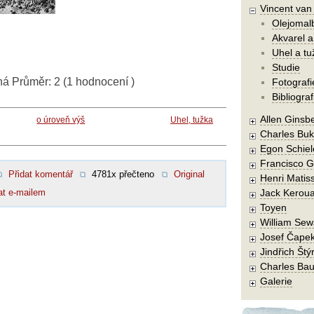
Vincent va
Olejomal
Akvarel a
Uhel a tu
Studie
ná
Průměr:
2
(
1
hodnocení )
Fotografi
Bibliograf
Allen Ginsb
o úroveň výš
Uhel, tužka
Charles Buk
Egon Schiel
Francisco 
Přidat komentář
4781x přečteno
Original
Henri Matis
at e-mailem
Jack Kerou
Toyen
William Sew
Josef Čape
Jindřich Štý
Charles Bau
Galerie