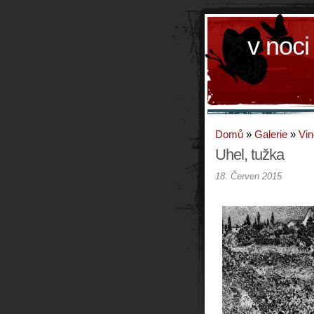
v noci
Domů
»
Galerie
»
Vin
Uhel, tužka
18. Červen 2015