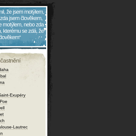
nil, že jsem motýlem,
 zda jsem člověkem,
 je motýlem, nebo zda
, kterému se zdá, že
 člověkem“
účastnění
daha
bal
íma
Saint-Exupéry
 Poe
ell
et
ch
ulouse-Lautrec
in