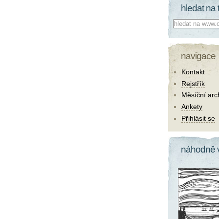
hledat na 
Co hledat:
navigace
Kontakt
Rejstřík
Měsíční arc
Ankety
Přihlásit se
náhodně 