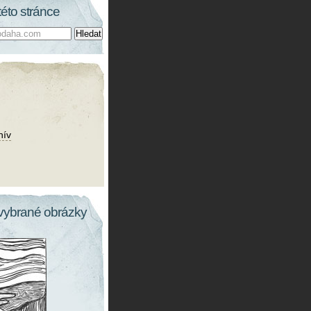
této stránce
hív
vybrané obrázky