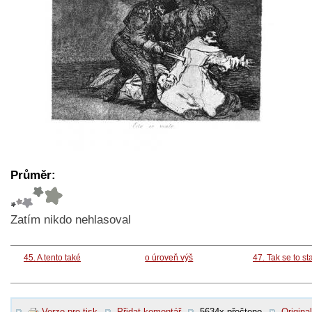
Průměr:
Zatím nikdo nehlasoval
45. A tento také
o úroveň výš
47. Tak se to st
Verze pro tisk
Přidat komentář
5634x přečteno
Original