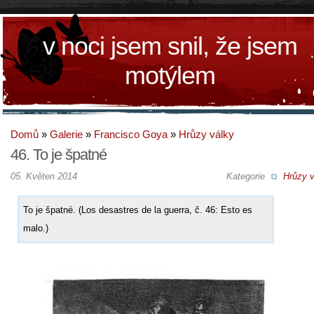
v noci jsem snil, že jsem
motýlem
Domů
»
Galerie
»
Francisco Goya
»
Hrůzy války
46. To je špatné
05. Květen 2014
Kategorie
Hrůzy v
To je špatné. (Los desastres de la guerra, č. 46: Esto es
malo.)