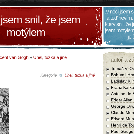
„v noci jsem s
 jsem snil, že jsem
a teď nevím,
který snil, že
motýlem
jsem motýlem
je
cent van Gogh
»
Uhel, tužka a jiné
autoři a z
Tomáš V. O
Bohumil Hra
Kategorie
Uhel, tužka a jiné
Ladislav Kl
Franz Kafka
Antoine de 
Edgar Allan
George Orw
Claude Mon
Edvard Mun
Henri de To
Paul Gaugu