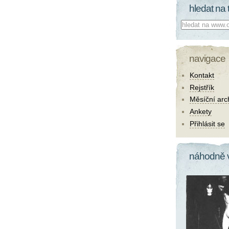
hledat na 
Co hledat:
navigace
Kontakt
Rejstřík
Měsíční arc
Ankety
Přihlásit se
náhodně 