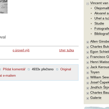
Vincent va
Olejomal
Akvarel a
Uhel a tu
Studie
Fotografi
Bibliograf
oval
Allen Ginsb
Charles Buk
o úroveň výš
Uhel, tužka
Egon Schiel
Francisco 
Henri Matis
Jack Kerou
Přidat komentář
4933x přečteno
Original
Toyen
at e-mailem
William Sew
Josef Čape
Jindřich Štý
Charles Bau
Galerie