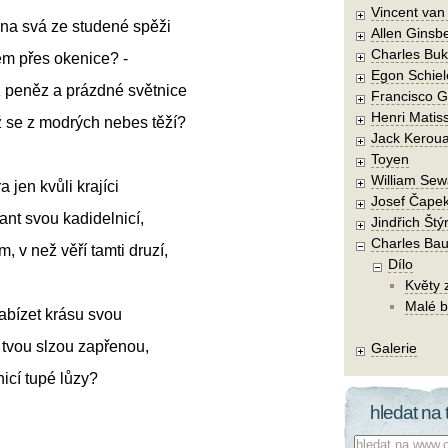
Vincent va
na svá ze studené spěži
Allen Ginsb
Charles Buk
sem přes okenice? -
Egon Schiel
peněz a prázdné světnice
Francisco 
Henri Matis
ež se z modrých nebes těží?
Jack Kerou
Toyen
William Sew
jen kvůli krajíci
Josef Čape
ant svou kadidelnicí,
Jindřich Štý
Charles Bau
 v než věří tamti druzí,
Dílo
Květy 
Malé b
nabízet krásu svou
 tvou slzou zapřenou,
Galerie
nicí tupé lůzy?
hledat na 
Co hledat: