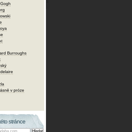
n Gogh
erg
owski
e
Goya
se
ac
ard Burroughs
k
rský
delaire
zla
ásně v próze
této stránce