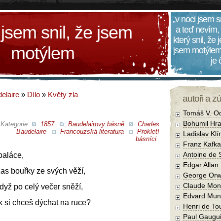
„v noci jsem s
 jsem snil, že jsem
a teď nevím,
který snil, že
motýlem
jsem motýlem
je
elaire
»
Dílo
»
Květy zla
autoři a z
Tomáš V. O
Bohumil Hra
Kategorie
1857
Baudelairovy básně
Charles
Baudelaire
Francouzská literatura
Prokletí
Ladislav Kl
básníci
Franz Kafka
Antoine de 
paláce,
Edgar Allan
zas bouřky ze svých věží,
George Orw
Claude Mon
dyž po celý večer sněží,
Edvard Mun
k si chceš dýchat na ruce?
Henri de To
Paul Gaugu