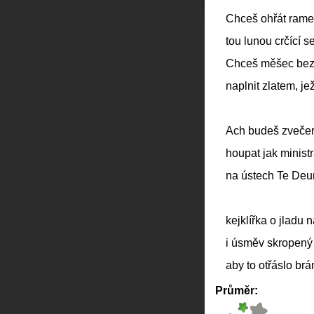
Chceš ohřát rame
tou lunou crčící 
Chceš měšec bez 
naplnit zlatem, j
Ach budeš zvečera 
houpat jak ministr
na ústech Te Deum,
kejklířka o jladu 
i úsměv skropený
aby to otřáslo brá
Průměr: