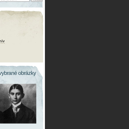
hív
vybrané obrázky