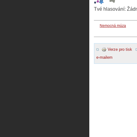
Tvé hlasování:
Žád
Nemocná múza
Verze pro tisk
e-mailem