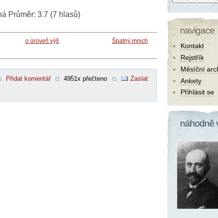
ná
Průměr:
3.7
(
7
hlasů)
navigace
o úroveň výš
Špatný mnich
Kontakt
Rejstřík
Měsíční arc
Přidat komentář
4951x přečteno
Zaslat
Ankety
Přihlásit se
náhodně 