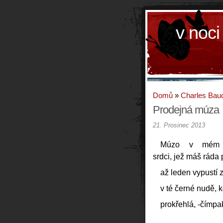
v noci
Domů
»
Charles Baud
Prodejná múza
21. Prosinec 2013
Múzo v mém
srdci, jež máš ráda 
až leden vypustí 
v té černé nudě, k
prokřehlá, -čímpa