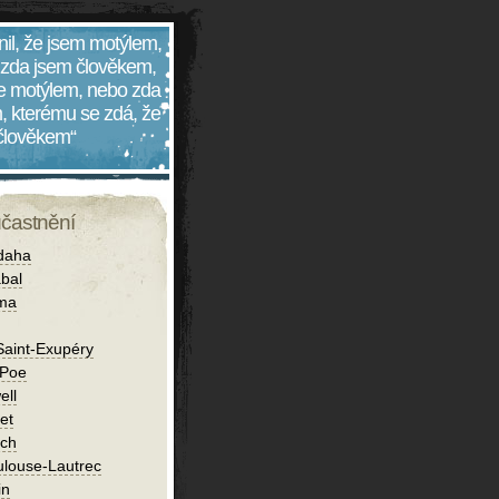
nil, že jsem motýlem,
 zda jsem člověkem,
 je motýlem, nebo zda
, kterému se zdá, že
 člověkem“
účastnění
daha
bal
íma
Saint-Exupéry
 Poe
ell
et
ch
ulouse-Lautrec
in