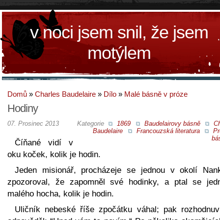
v noci jsem snil, že jsem
motýlem
Domů
»
Charles Baudelaire
»
Dílo
»
Malé básně v próze
Hodiny
07. Prosinec 2013
Kategorie
1869
Baudelairovy básně
Ch
Baudelaire
Francouzská literatura
Pr
bá
Číňané vidí v
oku koček, kolik je hodin.
Jeden misionář, procházeje se jednou v okolí Nank
zpozoroval, že zapomněl své hodinky, a ptal se jed
malého hocha, kolik je hodin.
Uličník nebeské říše zpočátku váhal; pak rozhodnuv