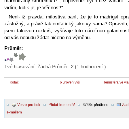
marnotratný smrtelníku?“, odpověděl bych bez váhání: “
vidím, kolik je; je Věčnost!“
Není-liž pravda, milostivá paní, že je to madrigal op
záslužný, a právě tak emfatický jako vy sama? Opravdu,
jsem takovou rozkoš, vyšívaje tuto náročnou galantnost
od vás nebudu žádat ničeho na výměnu.
Průměr:
Tvé hlasování:
Žádná
Průměr:
2
(
1
hodnocení )
Koláč
o úroveň výš
Hemisféra ve vl
Verze pro tisk
Přidat komentář
3748x přečteno
Zasl
e-mailem