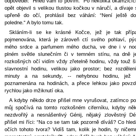
odpověděl: “Hned vám to povím.“ Po několika okamžicíc
opět objevil s velikou tlustou kočkou v náručí, a dívaje 
upřeně do očí, prohlásil bez váhání: “Není ještě do
poledne.“ A bylo tomu tak.
Skláním-li se ke krásné Kočce, jež je tak příp
pojmenována, která je zároveň ctí svého pohlaví, pý
mého srdce a parfumem mého ducha, ve dne i v noc
plném světle slunečním či v temném stínu, na dně je
rozkošných očí vidím vždy zřetelně hodinu, vždy touž ši
slavnostní hodinu, velikou jako prostor; bez rozdělen
minuty a na sekundy, -- nehybnou hodinu, jež 
poznamenána na hodinách, a přece lehkou jako povzd
rychlou jako mžiknutí oka.
A kdyby někdo drze přišel mne vyrušovat, zatímco po
můj spočívá na tomto rozkošném ciferníku, kdyby něk
nezdvořilý a nesnášenlivý Génij, nějaký zlověstný D
přišel mi říci: “Na co se tam tak pozorně díváš? Co hle
očích tohoto tvora? Vidíš tam, kolik je hodin, ty ničem