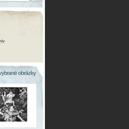
hív
vybrané obrázky