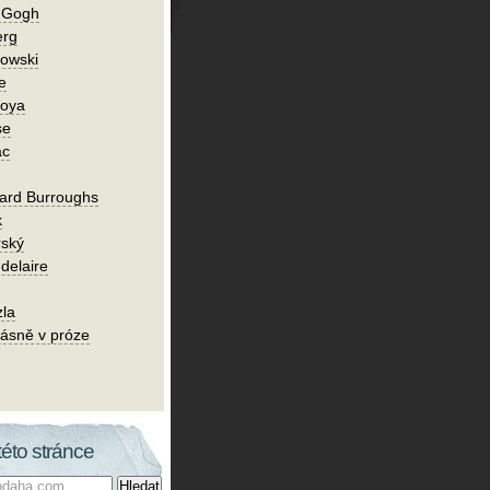
n Gogh
erg
owski
e
Goya
se
ac
ard Burroughs
k
rský
delaire
zla
ásně v próze
této stránce