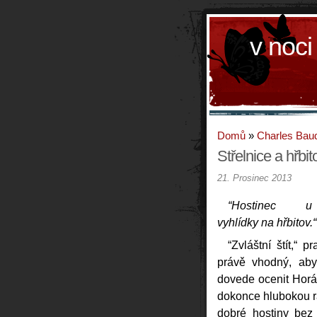
v noci
Domů
»
Charles Baud
Střelnice a hřbit
21. Prosinec 2013
“Hostinec u
vyhlídky na hřbitov.“
“Zvláštní štít,“ 
právě vhodný, aby 
dovede ocenit Horá
dokonce hlubokou r
dobré hostiny bez