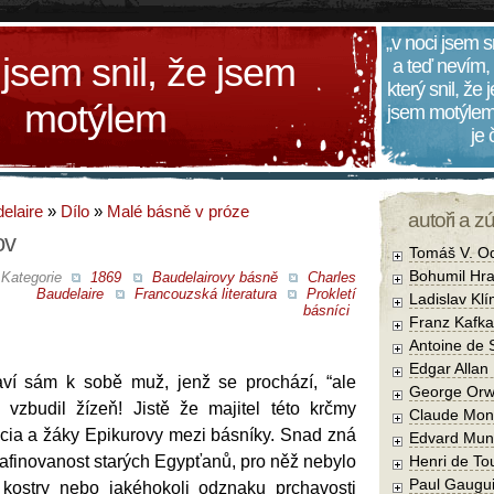
„v noci jsem s
 jsem snil, že jsem
a teď nevím,
který snil, že
motýlem
jsem motýlem
je
elaire
»
Dílo
»
Malé básně v próze
autoři a z
ov
Tomáš V. O
Bohumil Hra
Kategorie
1869
Baudelairovy básně
Charles
Baudelaire
Francouzská literatura
Prokletí
Ladislav Kl
básníci
Franz Kafka
Antoine de 
Edgar Allan
praví sám k sobě muž, jenž se prochází, “ale
George Orw
vzbudil žízeň! Jistě že majitel této krčmy
Claude Mon
cia a žáky Epikurovy mezi básníky. Snad zná
Edvard Mun
afinovanost starých Egypťanů, pro něž nebylo
Henri de To
Paul Gaugu
 kostry nebo jakéhokoli odznaku prchavosti