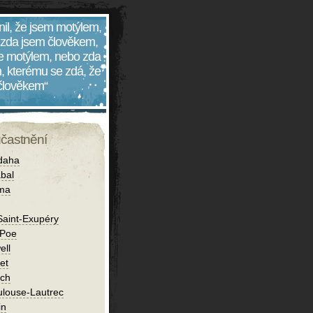
nil, že jsem motýlem,
 zda jsem člověkem,
 je motýlem, nebo zda
, kterému se zdá, že
 člověkem“
účastnění
daha
bal
íma
Saint-Exupéry
 Poe
ell
et
ch
ulouse-Lautrec
in