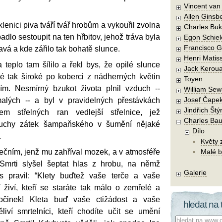
Vincent va
Allen Ginsb
sklenici piva tváří tvář hrobům a vykouřil zvolna
Charles Buk
dlo sestoupit na ten hřbitov, jehož tráva byla
Egon Schiel
Francisco 
avá a kde zářilo tak bohatě slunce.
Henri Matis
 teplo tam šílilo a řekl bys, že opilé slunce
Jack Kerou
hé tak široké po koberci z nádherných květin
Toyen
ím. Nesmírný bzukot života plnil vzduch --
William Sew
Josef Čape
alých -- a byl v pravidelných přestávkách
Jindřich Štý
em střelných ran vedlejší střelnice, jež
Charles Bau
buchy zátek šampaňského v šumění nějaké
Dílo
.
Květy 
nečním, jenž mu zahříval mozek, a v atmosféře
Malé b
Smrti slyšel šeptat hlas z hrobu, na němž
Galerie
as pravil: “Klety buďtež vaše terče a vaše
 živí, kteří se staráte tak málo o zemřelé a
očinek! Kleta buď vaše ctižádost a vaše
hledat na 
ěliví smrtelníci, kteří chodíte učit se umění
Co hledat: