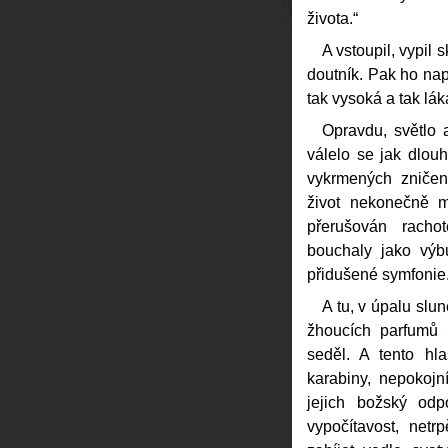
života.“
A vstoupil, vypil 
doutník. Pak ho napa
tak vysoká a tak lák
Opravdu, světlo a
válelo se jak dlou
vykrmených zničen
život nekonečně m
přerušován rachot
bouchaly jako vý
přidušené symfonie
A tu, v úpalu slu
žhoucích parfumů 
seděl. A tento hl
karabiny, nepokojní
jejich božský odp
vypočítavost, netrp