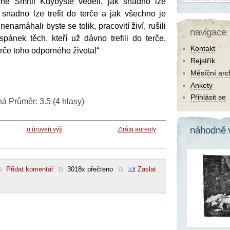
yně Smrti! Kdybyste věděli, jak snadno lze
 snadno lze trefit do terče a jak všechno je
enamáhali byste se tolik, pracovití živí, rušili
navigace
pánek těch, kteří už dávno trefili do terče,
Kontakt
rče toho odporného života!“
Rejstřík
Měsíční arc
Ankety
Přihlásit se
ná
Průměr:
3.5
(
4
hlasy)
náhodně 
o úroveň výš
Ztráta aureoly
Přidat komentář
3018x přečteno
Zaslat