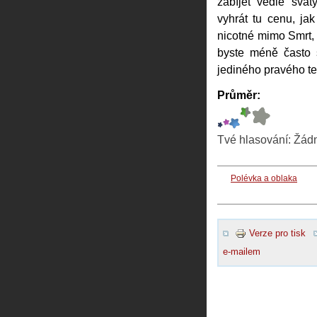
zabíjet vedle svat
vyhrát tu cenu, jak
nicotné mimo Smrt, n
byste méně často s
jediného pravého te
Průměr:
Tvé hlasování:
Žád
Polévka a oblaka
Verze pro tisk
e-mailem