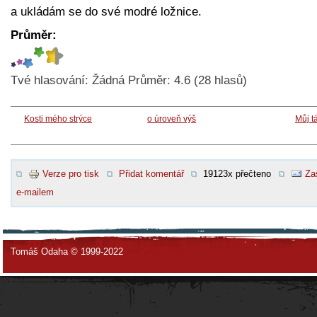
a ukládám se do své modré ložnice.
Průměr:
Tvé hlasování:
Žádná
Průměr:
4.6
(
28
hlasů)
Kosti mého strýce
o úroveň výš
Můj t
Verze pro tisk
Přidat komentář
19123x přečteno
Za
e-mailem
Tomáš Odaha © 1999-2022