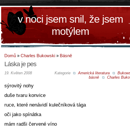
v noci jsem snil, že jsem
motýlem
Domů
»
Charles Bukowski
»
Básně
Láska je pes
19. Květen 2008
Kategorie
Americká literatura
Bukow
básně
Charles Buko
sýrovitý nohy
duše tvaru konvice
ruce, které nenávidí kulečníková tága
oči jako spínátka
mám radši červené víno