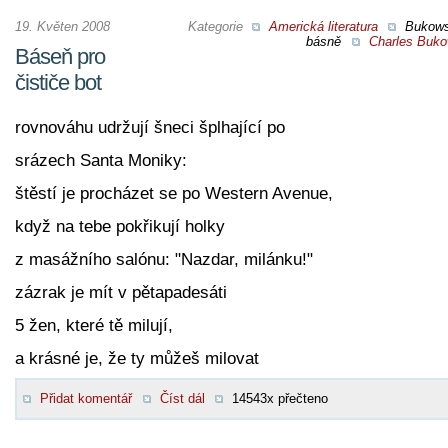
19. Květen 2008
Kategorie
Americká literatura
Bukow
básně
Charles Buko
Báseň pro
čističe bot
rovnováhu udržují šneci šplhající po
srázech Santa Moniky:
štěstí je procházet se po Western Avenue,
když na tebe pokřikují holky
z masážního salónu: "Nazdar, milánku!"
zázrak je mít v pětapadesáti
5 žen, které tě milují,
a krásné je, že ty můžeš milovat
Přidat komentář
Číst dál
14543x přečteno