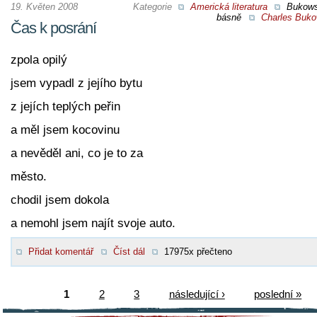
19. Květen 2008
Kategorie
Americká literatura
Bukow
básně
Charles Buko
Čas k posrání
zpola opilý
jsem vypadl z jejího bytu
z jejích teplých peřin
a měl jsem kocovinu
a nevěděl ani, co je to za
město.
chodil jsem dokola
a nemohl jsem najít svoje auto.
Přidat komentář
Číst dál
17975x přečteno
1
2
3
následující ›
poslední »