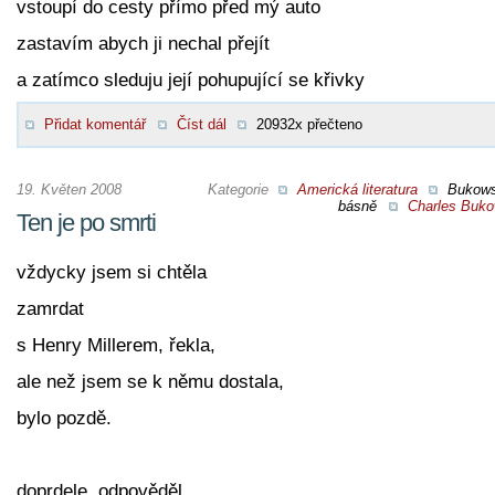
vstoupí do cesty přímo před mý auto
zastavím abych ji nechal přejít
a zatímco sleduju její pohupující se křivky
Přidat komentář
Číst dál
20932x přečteno
19. Květen 2008
Kategorie
Americká literatura
Bukow
básně
Charles Buko
Ten je po smrti
vždycky jsem si chtěla
zamrdat
s Henry Millerem, řekla,
ale než jsem se k němu dostala,
bylo pozdě.
doprdele, odpověděl