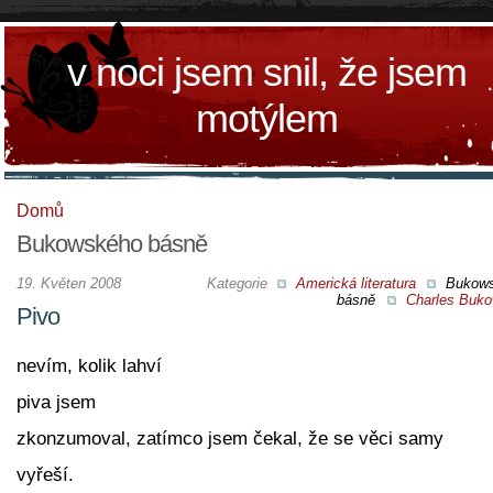
v noci jsem snil, že jsem
motýlem
Domů
Bukowského básně
19. Květen 2008
Kategorie
Americká literatura
Bukow
básně
Charles Buko
Pivo
nevím, kolik lahví
piva jsem
zkonzumoval, zatímco jsem čekal, že se věci samy
vyřeší.