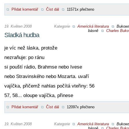
Přidat komentář
Číst dál
11571x přečteno
19. Květen 2008
Kategorie
Americká literatura
Bukow
básně
Charles Buko
Sladká hudba
je víc než láska, protože
nezraňuje: po ránu
si pouští rádio, Brahmse nebo Ivese
nebo Stravinského nebo Mozarta. uvaří
vajíčka, přičemž nahlas počítá vteřiny: 56
57, 58... oloupe vajíčka, přinese
Přidat komentář
Číst dál
12097x přečteno
19. Květen 2008
Kategorie
Americká literatura
Bukow
básně
Charles Buko