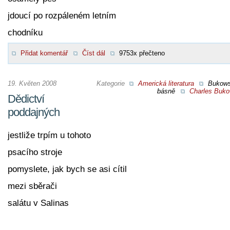
jdoucí po rozpáleném letním
chodníku
Přidat komentář
Číst dál
9753x přečteno
19. Květen 2008
Kategorie
Americká literatura
Bukow
básně
Charles Buko
Dědictví
poddajných
jestliže trpím u tohoto
psacího stroje
pomyslete, jak bych se asi cítil
mezi sběrači
salátu v Salinas