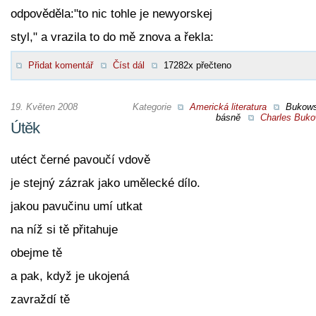
odpověděla:"to nic tohle je newyorskej
styl," a vrazila to do mě znova a řekla:
Přidat komentář
Číst dál
17282x přečteno
19. Květen 2008
Kategorie
Americká literatura
Bukow
básně
Charles Buko
Útěk
utéct černé pavoučí vdově
je stejný zázrak jako umělecké dílo.
jakou pavučinu umí utkat
na níž si tě přitahuje
obejme tě
a pak, když je ukojená
zavraždí tě