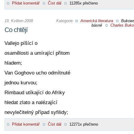
Přidat komentář
Číst dál
11285x přečteno
19. Květen 2008
Kategorie
Americká literatura
Bukow
básně
Charles Buko
Co chtějí
Vallejo píšící o
osamělosti a umírající přitom
hladem;
Van Goghovo ucho odmítnuté
jednou kurvou;
Rimbaud utíkající do Afriky
hledat zlato a nalézající
nevylečitelný případ syfilidy;
Přidat komentář
Číst dál
12271x přečteno