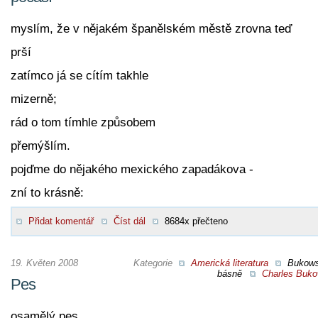
myslím, že v nějakém španělském městě zrovna teď
prší
zatímco já se cítím takhle
mizerně;
rád o tom tímhle způsobem
přemýšlím.
pojďme do nějakého mexického zapadákova -
zní to krásně:
Přidat komentář
Číst dál
8684x přečteno
19. Květen 2008
Kategorie
Americká literatura
Bukow
básně
Charles Buko
Pes
osamělý pes