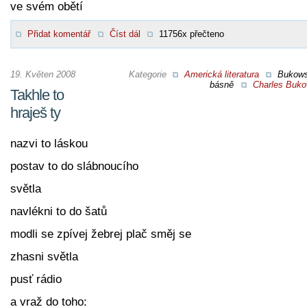
ve svém obětí
Přidat komentář
Číst dál
11756x přečteno
19. Květen 2008
Kategorie
Americká literatura
Bukow
básně
Charles Buko
Takhle to
hraješ ty
nazvi to láskou
postav to do slábnoucího
světla
navlékni to do šatů
modli se zpívej žebrej plač směj se
zhasni světla
pusť rádio
a vraž do toho: