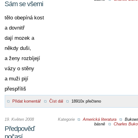
Sám se všemi
tělo obepíná kost
a dovnitř
dají mozek a
někdy duši,
a ženy rozbíjejí
vázy o stěny
a muži pijí
přespříliš
Přidat komentář
Číst dál
18910x přečteno
19. Květen 2008
Kategorie
Americká literatura
Bukow
básně
Charles Buko
Předpověď
počasí