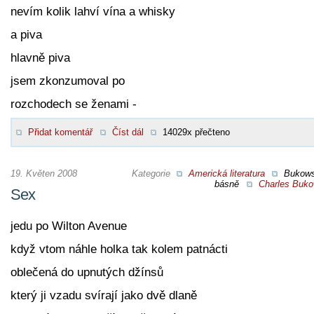
nevím kolik lahví vína a whisky
a piva
hlavně piva
jsem zkonzumoval po
rozchodech se ženami -
Přidat komentář
Číst dál
14029x přečteno
19. Květen 2008
Kategorie
Americká literatura
Bukow
básně
Charles Buko
Sex
jedu po Wilton Avenue
když vtom náhle holka tak kolem patnácti
oblečená do upnutých džínsů
který ji vzadu svírají jako dvě dlaně