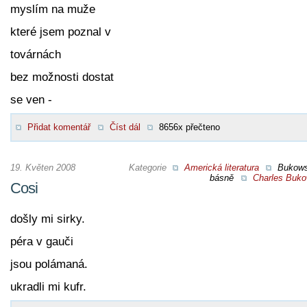
myslím na muže
které jsem poznal v
továrnách
bez možnosti dostat
se ven -
Přidat komentář
Číst dál
8656x přečteno
19. Květen 2008
Kategorie
Americká literatura
Bukow
básně
Charles Buko
Cosi
došly mi sirky.
péra v gauči
jsou polámaná.
ukradli mi kufr.