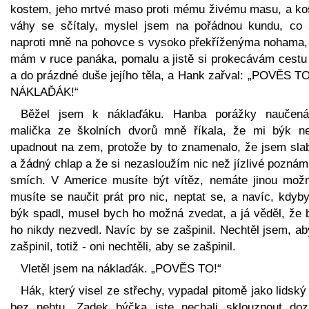
kostem, jeho mrtvé maso proti mému živému masu, a kos
váhy se sčítaly, myslel jsem na pořádnou kundu, co 
naproti mně na pohovce s vysoko překříženýma nohama, 
mám v ruce panáka, pomalu a jistě si prokecávám cestu 
a do prázdné duše jejího těla, a Hank zařval: „POVĚS T
NÁKLAĎÁK!“
Běžel jsem k náklaďáku. Hanba porážky naučen
malička ze školních dvorů mně říkala, že mi býk n
upadnout na zem, protože by to znamenalo, že jsem sla
a žádný chlap a že si nezasloužím nic než jízlivé pozná
smích. V Americe musíte být vítěz, nemáte jinou možn
musíte se naučit prát pro nic, neptat se, a navíc, kdyb
býk spadl, musel bych ho možná zvedat, a já věděl, že 
ho nikdy nezvedl. Navíc by se zašpinil. Nechtěl jsem, a
zašpinil, totiž - oni nechtěli, aby se zašpinil.
Vletěl jsem na náklaďák. „POVĚS TO!“
Hák, který visel ze střechy, vypadal pitomě jako lidský
bez nehtu. Zadek býčka jste nechali sklouznout doz