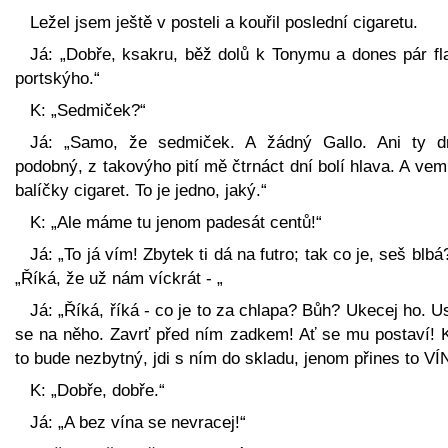
Ležel jsem ještě v posteli a kouřil poslední cigaretu.
Já: „Dobře, ksakru, běž dolů k Tonymu a dones pár fl
portskýho.“
K: „Sedmiček?“
Já: „Samo, že sedmiček. A žádný Gallo. Ani ty d
podobný, z takovýho pití mě čtrnáct dní bolí hlava. A ve
balíčky cigaret. To je jedno, jaký.“
K: „Ale máme tu jenom padesát centů!“
Já: „To já vím! Zbytek ti dá na futro; tak co je, seš blbá
„Říká, že už nám víckrát - „
Já: „Říká, říká - co je to za chlapa? Bůh? Ukecej ho. 
se na něho. Zavrť před ním zadkem! Ať se mu postaví! 
to bude nezbytný, jdi s ním do skladu, jenom přines to VÍ
K: „Dobře, dobře.“
Já: „A bez vína se nevracej!“