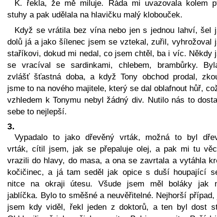
K. řekla, že mě miluje. Ráda mi uvazovala kolem p
stuhy a pak udělala na hlavičku malý klobouček.
Když se vrátila bez vína nebo jen s jednou lahví, šel
dolů já a jako šílenec jsem se vztekal, zuřil, vyhrožoval
staříkovi, dokud mi nedal, co jsem chtěl, ba i víc. Někdy
se vracíval se sardinkami, chlebem, brambůrky. Byl
zvlášť šťastná doba, a když Tony obchod prodal, zkou
jsme to na nového majitele, který se dal oblafnout hůř, co
vzhledem k Tonymu nebyl žádný div. Nutilo nás to dosta
sebe to nejlepší.
3.
Vypadalo to jako dřevěný vrták, možná to byl dře
vrták, cítil jsem, jak se přepaluje olej, a pak mi tu vě
vrazili do hlavy, do masa, a ona se zavrtala a vytáhla k
kočičinec, a já tam seděl jak opice s duší houpající s
nitce na okraji útesu. Všude jsem měl boláky jak 
jablíčka. Bylo to směšné a neuvěřitelné. Nejhorší případ,
jsem kdy viděl, řekl jeden z doktorů, a ten byl dost st