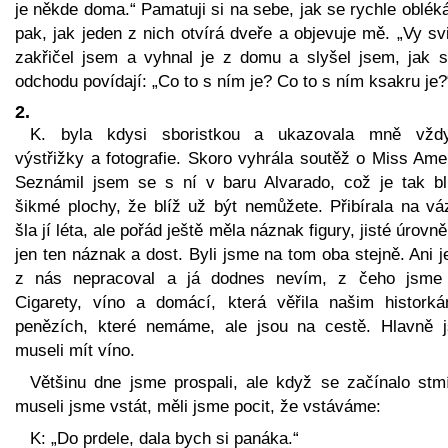
je někde doma.“ Pamatuji si na sebe, jak se rychle oblé
pak, jak jeden z nich otvírá dveře a objevuje mě. „Vy sv
zakřičel jsem a vyhnal je z domu a slyšel jsem, jak si
odchodu povídají: „Co to s ním je? Co to s ním ksakru je?
2.
K. byla kdysi sboristkou a ukazovala mně vžd
výstřižky a fotografie. Skoro vyhrála soutěž o Miss Ame
Seznámil jsem se s ní v baru Alvarado, což je tak bl
šikmé plochy, že blíž už být nemůžete. Přibírala na vá
šla jí léta, ale pořád ještě měla náznak figury, jisté úrovně
jen ten náznak a dost. Byli jsme na tom oba stejně. Ani 
z nás nepracoval a já dodnes nevím, z čeho jsme ž
Cigarety, víno a domácí, která věřila našim histork
penězích, které nemáme, ale jsou na cestě. Hlavně 
museli mít víno.
Většinu dne jsme prospali, ale když se začínalo stmí
museli jsme vstát, měli jsme pocit, že vstáváme:
K: „Do prdele, dala bych si panáka.“