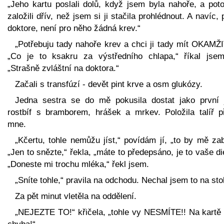
„Jeho kartu poslali dolů, když jsem byla nahoře, a poto
založili dřív, než jsem si ji stačila prohlédnout. A navíc,
doktore, není pro něho žádná krev.“
„Potřebuju tady nahoře krev a chci ji tady mít OKAMŽI
„Co je to ksakru za výstředního chlapa,“ říkal jsem
„Strašně zvláštní na doktora.“
Začali s transfúzí - devět pint krve a osm glukózy.
Jedna sestra se do mě pokusila dostat jako první j
rostbíf s bramborem, hrášek a mrkev. Položila talíř p
mne.
„Kčertu, tohle nemůžu jíst,“ povídám jí, „to by mě zab
„Jen to snězte,“ řekla, „máte to předepsáno, je to vaše di
„Doneste mi trochu mléka,“ řekl jsem.
„Sníte tohle,“ pravila na odchodu. Nechal jsem to na sto
Za pět minut vletěla na oddělení.
„NEJEZTE TO!“ křičela, „tohle vy NESMÍTE!! Na kartě 