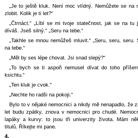
„Je to ještě kluk. Není moc vlídný. Nemůžete se na 
zlobit. Kolik je ti let?“
„Čtrnáct.“ „Líbí se mi tvoje statečnost, jak se na tu 
díváš. Jseš silný.“ „Seru na tebe.“
„Takhle se mnou nemůžeš mluvit.“ „Seru, seru, seru. 
na tebe.“
„Měl by ses lépe chovat. Jsi snad slepý?“
„To bych se ti aspoň nemusel dívat do toho příšer
ksichtu.“
„Ten kluk je cvok.“
„Nechte ho radši na pokoji.“
Bylo to v nějaké nemocnici a nikdy mě nenapadlo, že z
let budu zpátky, znova v nemocnici pro chudé. Nemocn
lapáky a kurvy: to jsou tři univerzity života. Mám něk
titulů. Říkejte mi pane.
4.