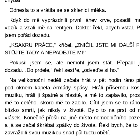
chyba!“
Odnesla to a vrátila se se sklenicí mléka.
Když do mě vyprázdnili první láhev krve, posadili m
vozík a vzali mě na rentgen. Doktor řekl, abych vstal. 
jsem pořád dozadu.
„KSAKRU PRÁCE,“ křičel, „ZNIČIL JSTE MI DALŠÍ F
STŮJTE TADY A NEPADEJTE MI!“
Pokusil jsem se, ale nemohl jsem stát. Přepadl 
dozadu. „Do prdele,“ řekl sestře, „odveďte si ho.“
Na velikonoční neděli začala hrát v pět hodin ráno p
pod oknem kapela Armády spásy. Hráli příšernou kost
muziku, hráli ji špatně a hlasitě, a mě to zaplavilo, pro
mě to celého, skoro mě to zabilo. Cítil jsem se to ráno
blízko smrti, jak nikdy v životě. Bylo to na prst od n
vlásek. Konečně přešli na jiné místo nemocničního poz
a já se začal škrábat zpátky do života. Řekl bych, že to
zavraždili svou muzikou snad půl tuctu obětí.