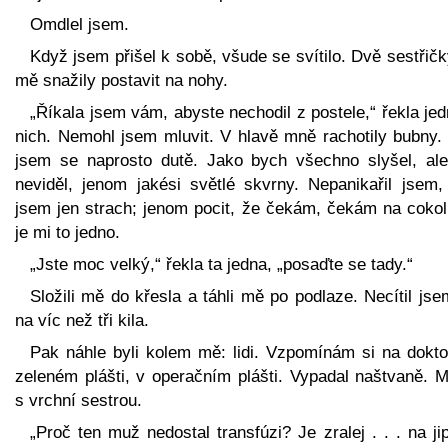
Omdlel jsem.
Když jsem přišel k sobě, všude se svítilo. Dvě sestřič
mě snažily postavit na nohy.
„Říkala jsem vám, abyste nechodil z postele,“ řekla je
nich. Nemohl jsem mluvit. V hlavě mně rachotily bubny. 
jsem se naprosto dutě. Jako bych všechno slyšel, ale
neviděl, jenom jakési světlé skvrny. Nepanikařil jsem,
jsem jen strach; jenom pocit, že čekám, čekám na cokoli
je mi to jedno.
„Jste moc velký,“ řekla ta jedna, „posaďte se tady.“
Složili mě do křesla a táhli mě po podlaze. Necítil js
na víc než tři kila.
Pak náhle byli kolem mě: lidi. Vzpomínám si na dokto
zeleném plášti, v operačním plášti. Vypadal naštvaně. M
s vrchní sestrou.
„Proč ten muž nedostal transfúzi? Je zralej . . . na ji