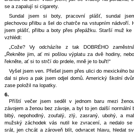
se a zapalují si cigarety.
Sundal jsem si boty, pracovní plášť, sundal jse
plechovou přilbu a šel do chatrče na vstupním nádvoří. 
jsem plášť, přilbu a boty přes přepážku. Starší muž ke
vzhlédl:
„Cože? Vy odcházíte z tak DOBRÉHO zaměstná
„Řekněte jim, ať mi pošlou výplatu za dvě hodiny, nebo
řekněte, ať si to strčí do prdele, mně je to buřt!“
Vyšel jsem ven. Přešel jsem přes ulici do mexického b
dal si pivo a pak jsem odjel domů. Americký školní dvů
zase položil na lopatky.
6.
Příští večer jsem seděl v jednom baru mezi ženo
závojem a ženou bez závoje, a byl to jen další normální 
blbý, nepohodlný, zoufalý, zlý, zasraný, ubohý, a mal
mužský záchodek vás nutil ke zvracení, a nedalo se
srát, jen chcát a zároveň blít, odvracet hlavu, hledat sv