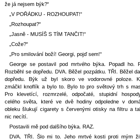
že já nejsem býk?“
„V POŘÁDKU - ROZHOUPAT!“
„Rozhoupat?“
„Jasně - MUSÍŠ S TÍM TANČIT!“
„Cože?“
„Pro smilování boží! Georgi, pojď sem!“
George se postavil pod mrtvého býka. Popadl ho. 
Rozběhl se dopředu. DVA. Běžel pozpátku. TŘI. Běžel da
dopředu. Býk už byl skoro ve vodorovné poloze. K
zmáčkl knoflík a bylo to. Bylo to pro světový trh s ma
Pro klevetící, rozmrzelé, odpočaté, stupidní hospod
celého světa, které ve dvě hodiny odpoledne v dom
obleku šlukují cigarety s červenými otisky na filtru a t
nic necítí.
Postavili mě pod dalšího býka. RAZ.
DVA. TŘI. Šlo mi to. Jeho mrtvé kosti proti mým ž