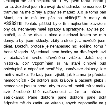
Obklopili mě jako nějakou raritu. Byl jsem rarita. Pořád
rarita. Jezdíval jsem tramvají do chudinské nemocnice. D
tramvaji na mě zíraly a ptaly se matek: „Co je tomu pán
Mami, co to má ten pán na obličeji?“ A matky dě
PŠŠŠŠT!!! Tohleto pššššt bylo tím nejhorším zavržen
ony dál nechávaly malé spratky a spratkyně, aby se po
otáčeli, a já se díval z okna a sledoval kolem se míha
domy, a byl jsem skleslý, zbitý a skleslý, a nevěděl jse
dělat. Doktoři, protože je nenapadalo nic lepšího, tomu ř
Acne Vulgaris. Vysedával jsem hodiny na dřevěných lavi
v očekávání svého dřevěného vrtáku. Jaká dojí
historka, co? Vzpomínám si na staré cihlové bud
ohleduplné a odpočaté sestřičky, usměvavé doktory, kteř
měli v malíku. To tady jsem zjistil, jak klamná je předst
nemocnicích - že doktoři jsou králové a pacienti plebs 
nemocnice jsou tu proto, aby to doktoři mohli mít v malí
své škrobené bílé nadřazenosti a že to můžou 
setřičkama: Pane doktore pane doktore pane dokt
štípněte mě do zadku ve výtahu, abych zapomněla na 