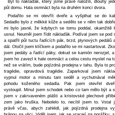
Byl to náklaďák, který jsme právě naložili, dlouhý je
půl domu. Hala osmnáct byla na druhém konci dvora.
Podařilo se mi otevřít dveře a vyšplhat se do kab
Sedadlo bylo z měkké kůže a sedělo se v něm tak dobře
mi bylo jasné, že kdybych se tomu poddal, okamžitě 
usnul. Neuměl jsem řídit náklaďák. Podíval jsem se pod 
a spatřil půl tuctu řadících pák, brzd, plynových pedálů 
dál. Otočil jsem klíčkem a podařilo se mi nastartovat. Zk
jsem pedály a řadící páky, dokud se kamión nerozjel, a
jsem ho zavezl k hale osmnáct a celou cestu myslel na t
než se vrátím, bude pojízdná prodejna v tahu. Byla to p
tragédie, opravdová tragédie. Zaparkoval jsem nákla
vypnul motor a minutu tam seděl a vychutnával mě
pohodu koženého sedadla. Pak jsem otevřel dve
vystoupil. Minul jsem schodek nebo co tam mělo být a s
jsem v zakrvaveném plášti a kristovské plechové přilb
zem jako hruška. Nebolelo to, necítil jsem to. Vstal 
právě včas, abych zahlédl, jak pojízdná prodejna vyj
bránou na ulici. Viděl jsem, jak se vracejí na porážku, 