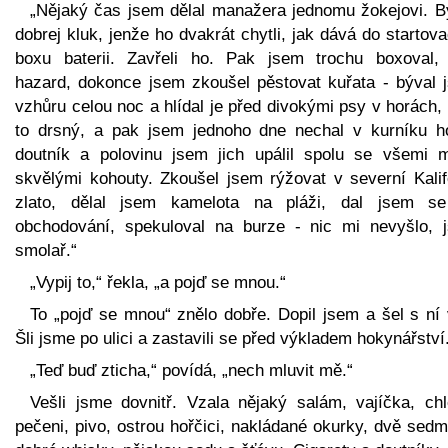
„Nějaký čas jsem dělal manažera jednomu žokejovi. By
dobrej kluk, jenže ho dvakrát chytli, jak dává do startov
boxu baterii. Zavřeli ho. Pak jsem trochu boxoval, 
hazard, dokonce jsem zkoušel pěstovat kuřata - býval 
vzhůru celou noc a hlídal je před divokými psy v horách,
to drsný, a pak jsem jednoho dne nechal v kurníku ho
doutník a polovinu jsem jich upálil spolu se všemi 
skvělými kohouty. Zkoušel jsem rýžovat v severní Kalifo
zlato, dělal jsem kamelota na pláži, dal jsem s
obchodování, spekuloval na burze - nic mi nevyšlo, 
smolař.“
„Vypij to,“ řekla, „a pojď se mnou.“
To „pojď se mnou“ znělo dobře. Dopil jsem a šel s ní 
Šli jsme po ulici a zastavili se před výkladem hokynářství
„Teď buď zticha,“ povídá, „nech mluvit mě.“
Vešli jsme dovnitř. Vzala nějaký salám, vajíčka, chl
pečeni, pivo, ostrou hořčici, nakládané okurky, dvě sed