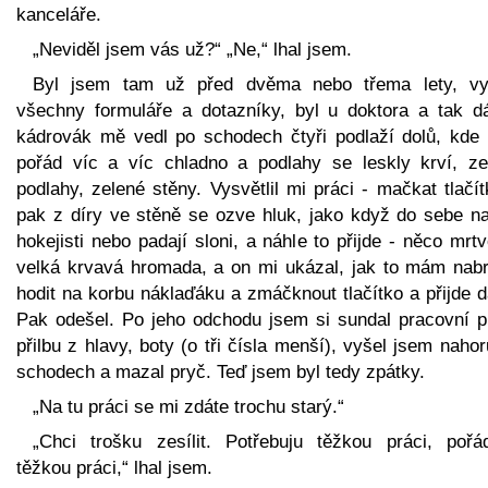
kanceláře.
„Neviděl jsem vás už?“ „Ne,“ lhal jsem.
Byl jsem tam už před dvěma nebo třema lety, vyp
všechny formuláře a dotazníky, byl u doktora a tak dá
kádrovák mě vedl po schodech čtyři podlaží dolů, kde 
pořád víc a víc chladno a podlahy se leskly krví, ze
podlahy, zelené stěny. Vysvětlil mi práci - mačkat tlačí
pak z díry ve stěně se ozve hluk, jako když do sebe na
hokejisti nebo padají sloni, a náhle to přijde - něco mrt
velká krvavá hromada, a on mi ukázal, jak to mám nabr
hodit na korbu náklaďáku a zmáčknout tlačítko a přijde d
Pak odešel. Po jeho odchodu jsem si sundal pracovní pl
přilbu z hlavy, boty (o tři čísla menší), vyšel jsem naho
schodech a mazal pryč. Teď jsem byl tedy zpátky.
„Na tu práci se mi zdáte trochu starý.“
„Chci trošku zesílit. Potřebuju těžkou práci, pořá
těžkou práci,“ lhal jsem.