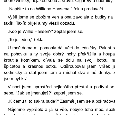
dobré whisky, nějakou sodu a šťávu. Cigarety a doutníky.
„Napište to na Willieho Hansena,“ řekla prodavači.
Vyšli jsme se zbožím ven a ona zavolala z budky na 
taxík. Taxík přijel a my vlezli dozadu.
„Kdo je Willie Hansen?“ zeptal jsem se.
„To je jedno,“ řekla.
U mně doma mi pomohla dát věci do ledničky. Pak si s
na pohovku a ty svoje dobrý nohy překřížila a houpa
kroutila kotníkem, dívala se dolů na svoji botku, n
špičatou a krásnou botku. Odšrouboval jsem vršek j
sedmičky a stál jsem tam a míchal dva silné drinky. 
jsem byl král.
V noci jsem uprostřed nejlepšího přestal a podíval se
sebe. “Jak se jmenuješ?“ zeptal jsem se.
„K čemu ti to sakra bude?“ Zasmál jsem se a pokračova
Nájemné vypršelo a já si vše, nebylo toho moc, sbali