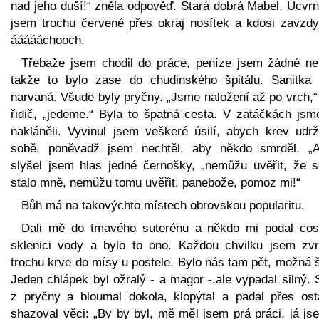
nad jeho duší!“ zněla odpověď. Stará dobrá Mabel. Ucvrn
jsem trochu červené přes okraj nosítek a kdosi zavzdy
áááááchooch.
Třebaže jsem chodil do práce, peníze jsem žádné ne
takže to bylo zase do chudinského špitálu. Sanitka 
narvaná. Všude byly pryčny. „Jsme naložení až po vrch,“
řidič, „jedeme.“ Byla to špatná cesta. V zatáčkách jsm
nakláněli. Vyvinul jsem veškeré úsilí, abych krev udrž
sobě, poněvadž jsem nechtěl, aby někdo smrděl. „A
slyšel jsem hlas jedné černošky, „nemůžu uvěřit, že s
stalo mně, nemůžu tomu uvěřit, panebože, pomoz mi!“
Bůh má na takovýchto místech obrovskou popularitu.
Dali mě do tmavého suterénu a někdo mi podal cos
sklenici vody a bylo to ono. Každou chvilku jsem zvr
trochu krve do mísy u postele. Bylo nás tam pět, možná 
Jeden chlápek byl ožralý - a magor -,ale vypadal silný. 
z pryčny a bloumal dokola, klopýtal a padal přes osta
shazoval věci: „By by byl, mě měl jsem prá práci, já js