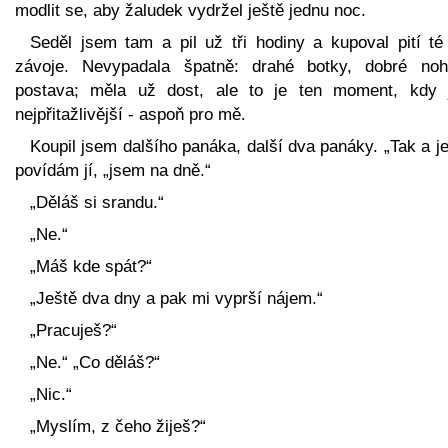
modlit se, aby žaludek vydržel ještě jednu noc.
Seděl jsem tam a pil už tři hodiny a kupoval pití té
závoje. Nevypadala špatně: drahé botky, dobré no
postava; měla už dost, ale to je ten moment, kdy 
nejpřitažlivější - aspoň pro mě.
Koupil jsem dalšího panáka, další dva panáky. „Tak a je
povídám jí, „jsem na dně.“
„Děláš si srandu.“
„Ne.“
„Máš kde spát?“
„Ještě dva dny a pak mi vyprší nájem.“
„Pracuješ?“
„Ne.“ „Co děláš?“
„Nic.“
„Myslím, z čeho žiješ?“