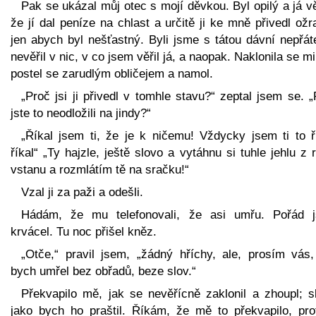
Pak se ukázal můj otec s mojí děvkou. Byl opilý a já v
že jí dal peníze na chlast a určitě ji ke mně přivedl ožr
jen abych byl nešťastný. Byli jsme s tátou dávní nepřát
nevěřil v nic, v co jsem věřil já, a naopak. Naklonila se m
postel se zarudlým obličejem a namol.
„Proč jsi ji přivedl v tomhle stavu?“ zeptal jsem se. 
jste to neodložili na jindy?“
„Říkal jsem ti, že je k ničemu! Vždycky jsem ti to ří
říkal“ „Ty hajzle, ještě slovo a vytáhnu si tuhle jehlu z 
vstanu a rozmlátím tě na sračku!“
Vzal ji za paži a odešli.
Hádám, že mu telefonovali, že asi umřu. Pořád 
krvácel. Tu noc přišel kněz.
„Otče,“ pravil jsem, „žádný hříchy, ale, prosím vás,
bych umřel bez obřadů, beze slov.“
Překvapilo mě, jak se nevěřícně zaklonil a zhoupl; s
jako bych ho praštil. Říkám, že mě to překvapilo, pro