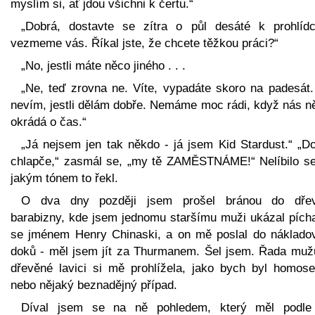
myslím si, ať jdou všichni k čertu.“
„Dobrá, dostavte se zítra o půl desáté k prohlíd
vezmeme vás. Říkal jste, že chcete těžkou práci?“
„No, jestli máte něco jiného . . .
„Ne, teď zrovna ne. Víte, vypadáte skoro na padesát.
nevím, jestli dělám dobře. Nemáme moc rádi, když nás n
okrádá o čas.“
„Já nejsem jen tak někdo - já jsem Kid Stardust.“ „Do
chlapče,“ zasmál se, „my tě ZAMĚSTNÁME!“ Nelíbilo se
jakým tónem to řekl.
O dva dny později jsem prošel bránou do dře
barabizny, kde jsem jednomu staršímu muži ukázal pích
se jménem Henry Chinaski, a on mě poslal do náklado
doků - měl jsem jít za Thurmanem. Šel jsem. Řada muž
dřevěné lavici si mě prohlížela, jako bych byl homose
nebo nějaký beznadějný případ.
Díval jsem se na ně pohledem, který měl podl