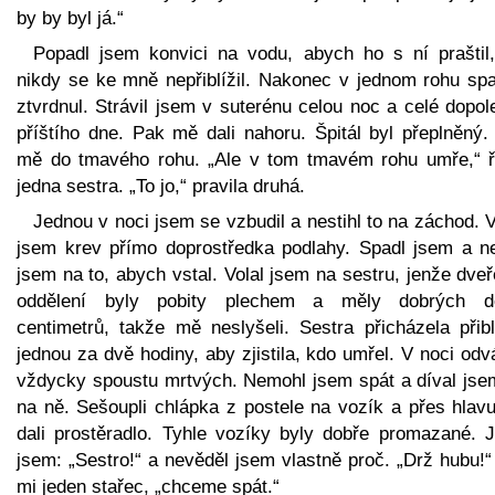
by by byl já.“
Popadl jsem konvici na vodu, abych ho s ní praštil,
nikdy se ke mně nepřiblížil. Nakonec v jednom rohu spa
ztvrdnul. Strávil jsem v suterénu celou noc a celé dopo
příštího dne. Pak mě dali nahoru. Špitál byl přeplněný.
mě do tmavého rohu. „Ale v tom tmavém rohu umře,“ ř
jedna sestra. „To jo,“ pravila druhá.
Jednou v noci jsem se vzbudil a nestihl to na záchod. V
jsem krev přímo doprostředka podlahy. Spadl jsem a n
jsem na to, abych vstal. Volal jsem na sestru, jenže dve
oddělení byly pobity plechem a měly dobrých d
centimetrů, takže mě neslyšeli. Sestra přicházela přibl
jednou za dvě hodiny, aby zjistila, kdo umřel. V noci odv
vždycky spoustu mrtvých. Nemohl jsem spát a díval jse
na ně. Sešoupli chlápka z postele na vozík a přes hlav
dali prostěradlo. Tyhle vozíky byly dobře promazané. J
jsem: „Sestro!“ a nevěděl jsem vlastně proč. „Drž hubu!“
mi jeden stařec, „chceme spát.“