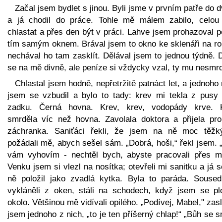
Začal jsem bydlet s jinou. Byli jsme v prvním patře do 
a já chodil do práce. Tohle mě málem zabilo, celou
chlastat a přes den být v práci. Lahve jsem prohazoval 
tím samým oknem. Brával jsem to okno ke sklenáři na ro
nechával ho tam zasklít. Dělával jsem to jednou týdně. 
se na mě divně, ale peníze si vždycky vzal, ty mu nesmrd
Chlastal jsem hodně, nepřetržitě patnáct let, a jednoho
jsem se vzbudil a bylo to tady: krev mi tekla z pusy 
zadku. Černá hovna. Krev, krev, vodopády krve. 
smrděla víc než hovna. Zavolala doktora a přijela pr
záchranka. Saniťáci řekli, že jsem na ně moc těžk
požádali mě, abych sešel sám. „Dobrá, hoši,“ řekl jsem.
vám vyhovím - nechtěl bych, abyste pracovali přes mí
Venku jsem si vlezl na nosítka; otevřeli mi sanitku a já 
ně položil jako zvadlá kytka. Byla to paráda. Soused
vykláněli z oken, stáli na schodech, když jsem se plo
okolo. Většinou mě vidívali opilého. „Podívej, Mabel," zas
jsem jednoho z nich, „to je ten příšerný chlap!“ „Bůh se s