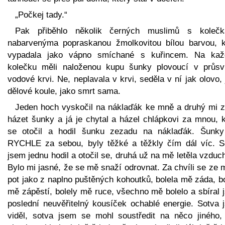
„Počkej tady.“
Pak přiběhlo několik černých muslimů s koleč
nabarvenýma popraskanou žmolkovitou bílou barvou, k
vypadala jako vápno smíchané s kuřincem. Na ka
kolečku měli naloženou kupu šunky plovoucí v průsvi
vodové krvi. Ne, neplavala v krvi, seděla v ní jak olovo,
dělové koule, jako smrt sama.
Jeden hoch vyskočil na náklaďák ke mně a druhý mi z
házet šunky a já je chytal a házel chlápkovi za mnou, k
se otočil a hodil šunku zezadu na náklaďák. Šunky
RYCHLE za sebou, byly těžké a těžkly čím dál víc. S
jsem jednu hodil a otočil se, druhá už na mě letěla vzdu
Bylo mi jasné, že se mě snaží odrovnat. Za chvíli se ze m
pot jako z naplno puštěných kohoutků, bolela mě záda, b
mě zápěstí, bolely mě ruce, všechno mě bolelo a sbíral 
poslední neuvěřitelný kousíček ochablé energie. Sotva 
viděl, sotva jsem se mohl soustředit na něco jiného,