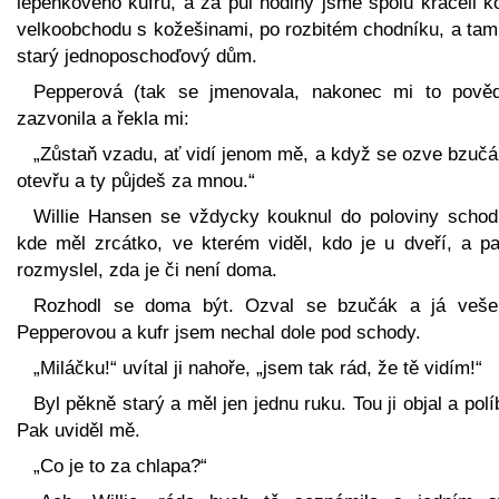
lepenkového kufru, a za půl hodiny jsme spolu kráčeli k
velkoobchodu s kožešinami, po rozbitém chodníku, a tam 
starý jednoposchoďový dům.
Pepperová (tak se jmenovala, nakonec mi to pověd
zazvonila a řekla mi:
„Zůstaň vzadu, ať vidí jenom mě, a když se ozve bzučá
otevřu a ty půjdeš za mnou.“
Willie Hansen se vždycky kouknul do poloviny schodi
kde měl zrcátko, ve kterém viděl, kdo je u dveří, a pa
rozmyslel, zda je či není doma.
Rozhodl se doma být. Ozval se bzučák a já veše
Pepperovou a kufr jsem nechal dole pod schody.
„Miláčku!“ uvítal ji nahoře, „jsem tak rád, že tě vidím!“
Byl pěkně starý a měl jen jednu ruku. Tou ji objal a políbi
Pak uviděl mě.
„Co je to za chlapa?“