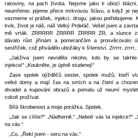
rakoviny, na pach života. Nejsme jako ti ubozí blázni
neumřeme; pijeme přece mrkvovou šťávu, a když je nej
vezmeme si prášek, injekci, drogu, jakou potřebujeme. K
kvik, život je náš, náš Velký Prdeláč. Vešel jsem a zavrta
mě vrták. ZRRRRR ZRRRR ZRRRR ZR, a slunce z
dávalo růst jiřinám a pomerančům a prosvěcovalo ú
sestřiček, což přivádělo ubožáky k šílenství. Zrrrrr, zrrrr, 
„Jakživa jsem neviděla nikoho, kdo by se takhle
injekce!“ „Koukněte, je úplně studenej!“
Zase spolek ojížděčů sester, spolek mužů, kteří vla
velké domy a mají čas na smích a na čtení a chozen
divadel a kupování obrazů a pomalu už neumí myslet
cokoli prožívat.
Bílá škrobenost a moje porážka. Spolek.
„Jak se cítíte?“ „Nádherně.“ „Nebolí vás ta injekce?“ 
na vás.“
„Co. „Řekl jsem - seru na vás.“