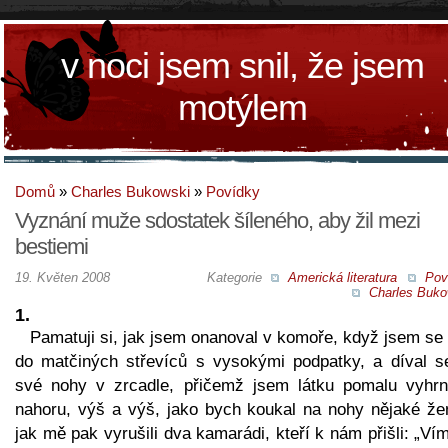
v noci jsem snil, že jsem
motýlem
Domů
»
Charles Bukowski
»
Povídky
Vyznání muže sdostatek šíleného, aby žil mezi
bestiemi
19. Květen 2008
Kategorie
Americká literatura
Pov
Charles Buko
1.
Pamatuji si, jak jsem onanoval v komoře, když jsem se
do matčiných střevíců s vysokými podpatky, a díval s
své nohy v zrcadle, přičemž jsem látku pomalu vyhrn
nahoru, výš a výš, jako bych koukal na nohy nějaké že
jak mě pak vyrušili dva kamarádi, kteří k nám přišli: „Ví