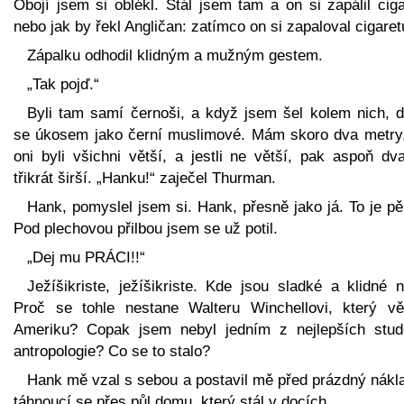
Obojí jsem si oblékl. Stál jsem tam a on si zapálil cig
nebo jak by řekl Angličan: zatímco on si zapaloval cigaret
Zápalku odhodil klidným a mužným gestem.
„Tak pojď.“
Byli tam samí černoši, a když jsem šel kolem nich, dí
se úkosem jako černí muslimové. Mám skoro dva metry,
oni byli všichni větší, a jestli ne větší, pak aspoň dv
třikrát širší. „Hanku!“ zaječel Thurman.
Hank, pomyslel jsem si. Hank, přesně jako já. To je p
Pod plechovou přilbou jsem se už potil.
„Dej mu PRÁCI!!“
Ježíšikriste, ježíšikriste. Kde jsou sladké a klidné 
Proč se tohle nestane Walteru Winchellovi, který vě
Ameriku? Copak jsem nebyl jedním z nejlepších stud
antropologie? Co se to stalo?
Hank mě vzal s sebou a postavil mě před prázdný nákl
táhnoucí se přes půl domu, který stál v docích.