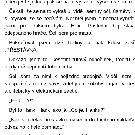
jeden ještě jednou pak se na to vykašlu. Vyseru se na to.
Čekali, že se na to vykašlu, viděl jsem ty oči, úsměvy,
si mysleli, že se nedívám. Nechtěl jsem je nechat vyhrát
jsem pro dalšího býka. Hráč. Poslední boj slav
odepsaného hráče. Šel jsem pro maso.
Pokračoval jsem dvě hodiny a pak kdosi zakři
„PŘESTÁVKA.“
Dokázal jsem to. Desetiminutový odpočinek, trochu k
nikdy mě nepřinutí toho nechat.
Šel jsem za nimi k pojízdné prodejně. Viděl jsem 
stoupající v noci z kávy; viděl jsem koblihy, cigarety, de
a chlebíčky v elektrickém světle.
„HEJ, TY!“
Byl to Hank. Hank jako já. „Co je, Hanku?“
„Než si uděláš přestávku, nasedni do tamtoho náklaďá
odvez ho k hale osmnáct.“