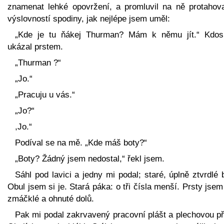
znamenat lehké opovržení, a promluvil na ně protahov
výslovností spodiny, jak nejlépe jsem uměl:
„Kde je tu ňákej Thurman? Mám k němu jít.“ Kdos
ukázal prstem.
„Thurman ?“
„Jo.“
„Pracuju u vás.“
„Jo?“
,Jo.“
Podíval se na mě. „Kde máš boty?“
„Boty? Žádný jsem nedostal,“ řekl jsem.
Sáhl pod lavici a jedny mi podal; staré, úplně ztvrdlé 
Obul jsem si je. Stará páka: o tři čísla menší. Prsty jse
zmáčklé a ohnuté dolů.
Pak mi podal zakrvavený pracovní plášt a plechovou př