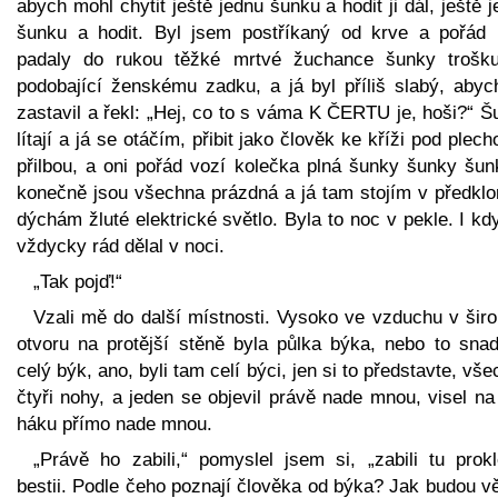
abych mohl chytit ještě jednu šunku a hodit ji dál, ještě 
šunku a hodit. Byl jsem postříkaný od krve a pořád
padaly do rukou těžké mrtvé žuchance šunky trošk
podobající ženskému zadku, a já byl příliš slabý, abyc
zastavil a řekl: „Hej, co to s váma K ČERTU je, hoši?“ 
lítají a já se otáčím, přibit jako člověk ke kříži pod plec
přilbou, a oni pořád vozí kolečka plná šunky šunky šun
konečně jsou všechna prázdná a já tam stojím v předklo
dýchám žluté elektrické světlo. Byla to noc v pekle. I kd
vždycky rád dělal v noci.
„Tak pojď!“
Vzali mě do další místnosti. Vysoko ve vzduchu v šir
otvoru na protější stěně byla půlka býka, nebo to snad
celý býk, ano, byli tam celí býci, jen si to představte, vš
čtyři nohy, a jeden se objevil právě nade mnou, visel n
háku přímo nade mnou.
„Právě ho zabili,“ pomyslel jsem si, „zabili tu prokl
bestii. Podle čeho poznají člověka od býka? Jak budou v