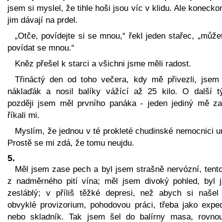
jsem si myslel, že tihle hoši jsou víc v klidu. Ale konecko
jim dávají na prdel.
„Otče, povídejte si se mnou,“ řekl jeden stařec, „může
povídat se mnou.“
Kněz přešel k starci a všichni jsme měli radost.
Třináctý den od toho večera, kdy mě přivezli, jsem ř
náklaďák a nosil balíky vážící až 25 kilo. O další t
později jsem měl prvního panáka - jeden jediný mě zab
říkali mi.
Myslím, že jednou v té prokleté chudinské nemocnici u
Prostě se mi zdá, že tomu neujdu.
5.
Měl jsem zase pech a byl jsem strašně nervózní, tento
z nadměrného pití vína; měl jsem divoký pohled, byl 
zesláblý; v příliš těžké depresi, než abych si našel
obvyklé provizorium, pohodovou práci, třeba jako exped
nebo skladník. Tak jsem šel do balírny masa, rovno