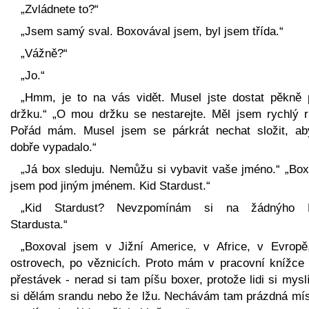
„Zvládnete to?“
„Jsem samý sval. Boxovával jsem, byl jsem třída.“
„Vážně?“
„Jo.“
„Hmm, je to na vás vidět. Musel jste dostat pěkně 
držku.“ „O mou držku se nestarejte. Měl jsem rychlý r
Pořád mám. Musel jsem se párkrát nechat složit, ab
dobře vypadalo.“
„Já box sleduju. Nemůžu si vybavit vaše jméno.“ „Box
jsem pod jiným jménem. Kid Stardust.“
„Kid Stardust? Nevzpomínám si na žádnýho 
Stardusta.“
„Boxoval jsem v Jižní Americe, v Africe, v Evropě
ostrovech, po věznicích. Proto mám v pracovní knížce t
přestávek - nerad si tam píšu boxer, protože lidi si mysl
si dělám srandu nebo že lžu. Nechávám tam prázdná mís