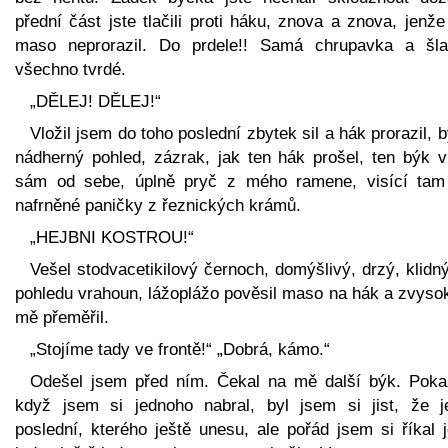
přední část jste tlačili proti háku, znova a znova, jenž
maso neprorazil. Do prdele!! Samá chrupavka a šla
všechno tvrdé.
„DĚLEJ! DĚLEJ!“
Vložil jsem do toho poslední zbytek sil a hák prorazil, b
nádherný pohled, zázrak, jak ten hák prošel, ten býk vi
sám od sebe, úplně pryč z mého ramene, visící tam
nafrněné paničky z řeznických krámů.
„HEJBNI KOSTROU!“
Vešel stodvacetikilový černoch, domýšlivý, drzý, klidn
pohledu vrahoun, lážoplážo pověsil maso na hák a zvysok
mě přeměřil.
„Stojíme tady ve frontě!“ „Dobrá, kámo.“
Odešel jsem před ním. Čekal na mě další býk. Poka
když jsem si jednoho nabral, byl jsem si jist, že j
poslední, kterého ještě unesu, ale pořád jsem si říkal 