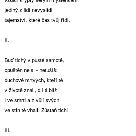
vzdán krypty šerým myšlenkám;
jediný z lidí nevyslídí
tajemství, které čas tvůj řídí.
II.
Buď tichý v pusté samotě,
opuštěn nejsi - netušíš:
duchové mrtvých, kteří tě
v životě znali, dlí ti blíž
i ve smrti a z vůlí svých
ve stín tě vhalí: Zůstaň tich!
III.