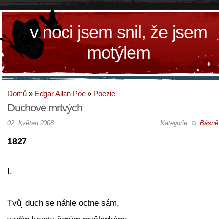
v noci jsem snil, že jsem
motýlem
Domů
»
Edgar Allan Poe
»
Poezie
Duchové mrtvých
02. Květen 2008
Kategorie
Básně
1827
I.
Tvůj duch se náhle octne sám,