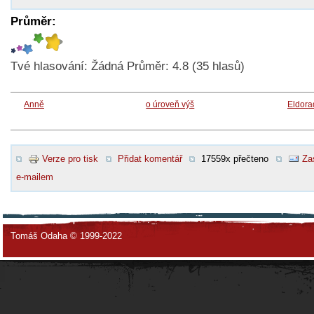
Průměr:
Tvé hlasování:
Žádná
Průměr:
4.8
(
35
hlasů)
Anně
o úroveň výš
Eldora
Verze pro tisk
Přidat komentář
17559x přečteno
Za
e-mailem
Tomáš Odaha © 1999-2022