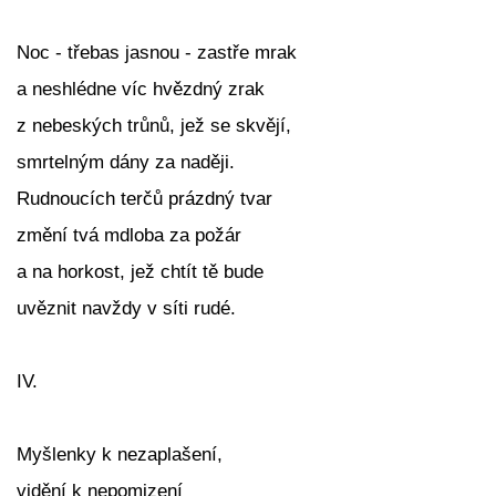
Noc - třebas jasnou - zastře mrak
a neshlédne víc hvězdný zrak
z nebeských trůnů, jež se skvějí,
smrtelným dány za naději.
Rudnoucích terčů prázdný tvar
změní tvá mdloba za požár
a na horkost, jež chtít tě bude
uvěznit navždy v síti rudé.
IV.
Myšlenky k nezaplašení,
vidění k nepomizení