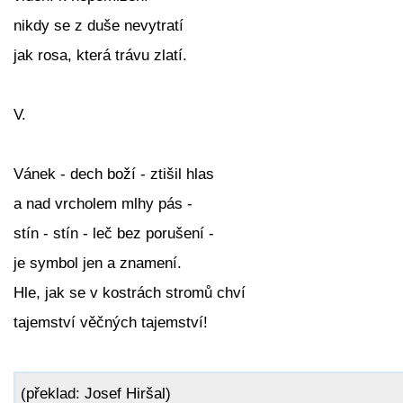
nikdy se z duše nevytratí
jak rosa, která trávu zlatí.
V.
Vánek - dech boží - ztišil hlas
a nad vrcholem mlhy pás -
stín - stín - leč bez porušení -
je symbol jen a znamení.
Hle, jak se v kostrách stromů chví
tajemství věčných tajemství!
(překlad: Josef Hiršal)