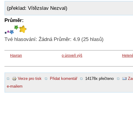
(překlad: Vítězslav Nezval)
Průměr:
Tvé hlasování:
Žádná
Průměr:
4.9
(
25
hlasů)
Havran
o úroveň výš
Heleně
Verze pro tisk
Přidat komentář
14178x přečteno
Za
e-mailem