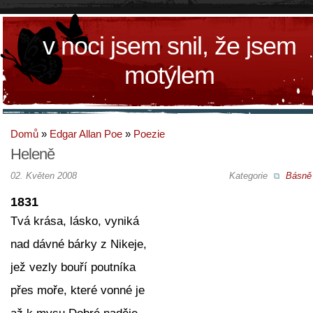
v noci jsem snil, že jsem
motýlem
Domů
»
Edgar Allan Poe
»
Poezie
Heleně
02. Květen 2008
Kategorie
Básně
1831
Tvá krása, lásko, vyniká
nad dávné bárky z Nikeje,
jež vezly bouří poutníka
přes moře, které vonné je