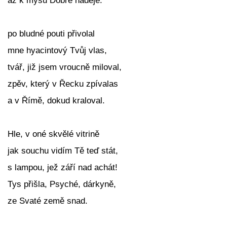
až k mysu Dobré naděje.
po bludné pouti přivolal
mne hyacintový Tvůj vlas,
tvář, již jsem vroucně miloval,
zpěv, který v Řecku zpívalas
a v Římě, dokud kraloval.
Hle, v oné skvělé vitrině
jak souchu vidím Tě teď stát,
s lampou, jež září nad achát!
Tys přišla, Psyché, dárkyně,
ze Svaté země snad.