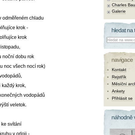
Charles Bau
Galerie
, v odměřeném chladu
lňujíce krok -
hledat na 
lňujíce krok
Co hledat:
listopadu,
u noční dobu rok
navigace
u noc všech nocí rok)
Kontakt
 vodopádů,
Rejstřík
Měsíční arc
i každý krok,
Ankety
ekonečných vodopádů
Přihlásit se
rýští veletok.
náhodně 
 ke svítání
uhu v orloji -