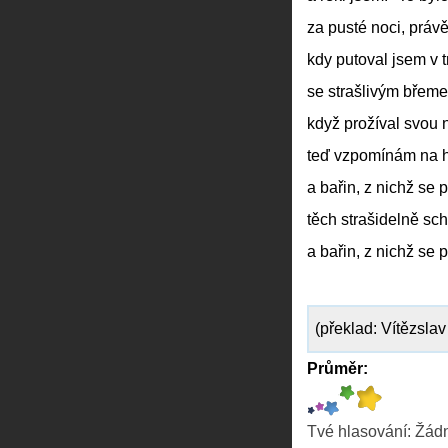
za pusté noci, právě
kdy putoval jsem v
se strašlivým břem
když prožíval svou 
teď vzpomínám na 
a bařin, z nichž se p
těch strašidelně s
a bařin, z nichž se p
(překlad: Vítězsla
Průměr:
Tvé hlasování:
Žád