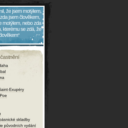
nil, že jsem motýlem,
 zda jsem člověkem,
 je motýlem, nebo zda
, kterému se zdá, že
 člověkem“
účastnění
daha
bal
íma
Saint-Exupéry
 Poe
h
 básnické skladby
fie původních vydání