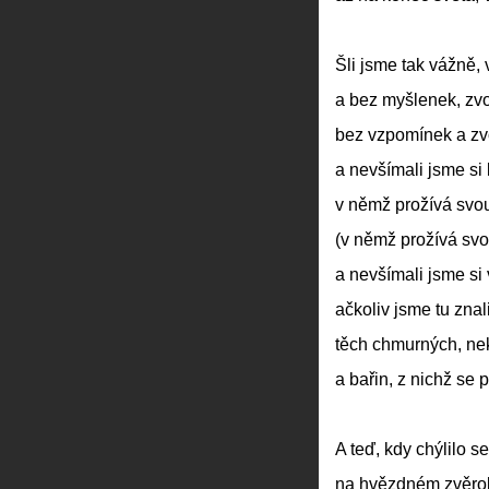
Šli jsme tak vážně
a bez myšlenek, zvo
bez vzpomínek a zvo
a nevšímali jsme si 
v němž prožívá svo
(v němž prožívá svo
a nevšímali jsme si
ačkoliv jsme tu znal
těch chmurných, n
a bařin, z nichž se p
A teď, kdy chýlilo se
na hvězdném zvěrokr