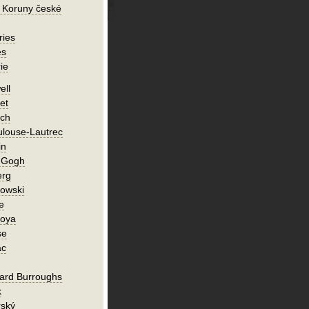
 Koruny české
ries
es
ie
ell
et
ch
ulouse-Lautrec
in
n Gogh
erg
owski
e
Goya
se
ac
ard Burroughs
k
rský