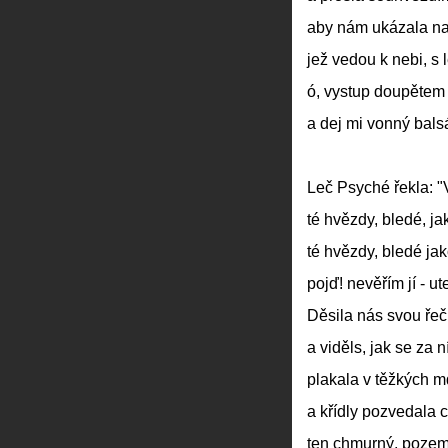
aby nám ukázala na
jež vedou k nebi, s
ó, vystup doupětem 
a dej mi vonný bals
Leč Psyché řekla: "
té hvězdy, bledé, ja
té hvězdy, bledé ja
pojď! nevěřím jí - u
Děsila nás svou řečí
a viděls, jak se za n
plakala v těžkých m
a křídly pozvedala 
ten chmurný, pozem