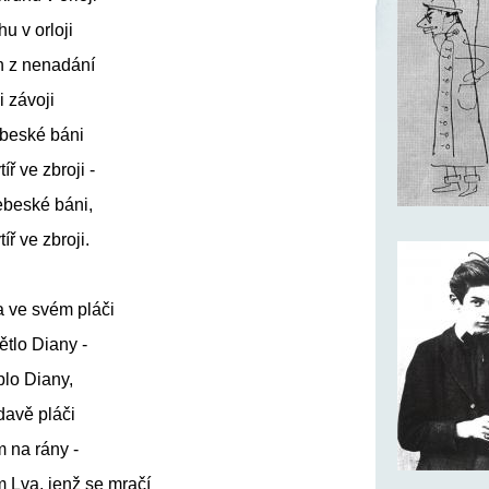
u v orloji
h z nenadání
 závoji
ebeské báni
íř ve zbroji -
ebeské báni,
íř ve zbroji.
a ve svém pláči
ětlo Diany -
plo Diany,
davě pláči
m na rány -
 Lva, jenž se mračí