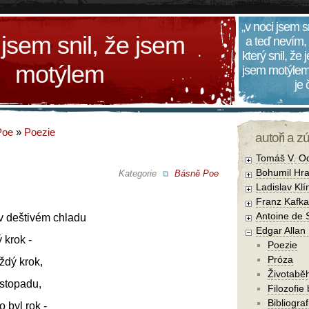
„v noci jsem s
 jsem snil, že jsem
a teď nevím,
který snil, že
motýlem
jsem motýlem
je
Poe
»
Poezie
autoři a z
Tomáš V. O
Bohumil Hra
Kategorie
Básně Poe
Ladislav Kl
Franz Kafka
Antoine de 
v deštivém chladu
Edgar Allan
 krok -
Poezie
Próza
ždý krok,
Životabě
istopadu,
Filozofie
Bibliogra
o byl rok -