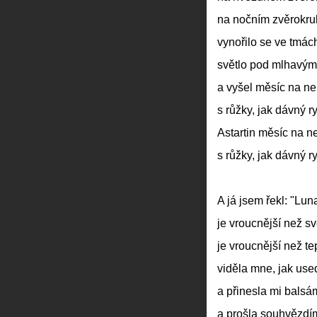
na nočním zvěrokruh
vynořilo se ve tmác
světlo pod mlhavými
a vyšel měsíc na n
s růžky, jak dávný ryt
Astartin měsíc na n
s růžky, jak dávný ryt
A já jsem řekl: "Lun
je vroucnější než sv
je vroucnější než te
viděla mne, jak use
a přinesla mi balsá
a prošla souhvězdím