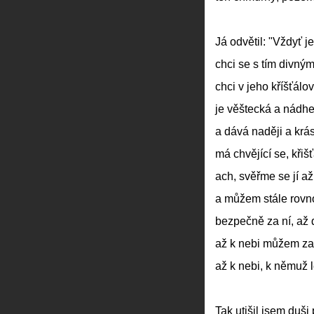
Já odvětil: "Vždyť j
chci se s tím divným
chci v jeho kříšťálové
je věštecká a nádhe
a dává naději a krás
má chvějící se, křišť
ach, svěřme se jí až
a můžem stále rovnou
bezpečně za ní, až 
až k nebi můžem za n
až k nebi, k němuž let
Tak utišil jsem duši