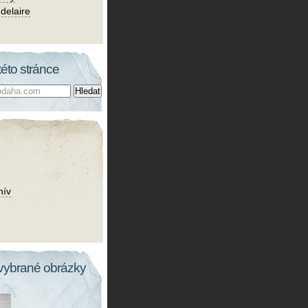
delaire
této stránce
hív
vybrané obrázky