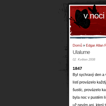
v noci
Domů
»
Edgar Allan 
Ulalume
02. Květen 2008
1847
Byl sychravý den a 
listí provázelo každý
šustíc, provázelo ka
byla noc v pustém l
už nevím ani, který t