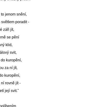
e to jenom snění,
 světlem poradit -
 záři jít,
rně se pění
ný klid,
álový svit,
 do kuropění,
 za ní jít,
do kuropění,
í rovně jít -
í její svit."
 políbením