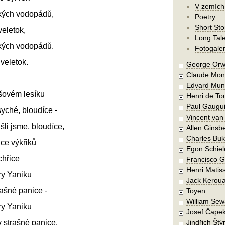
V zemích
kých vodopádů,
Poetry
Short Sto
veletok,
Long Tal
kých vodopádů.
Fotogaler
 veletok.
George Orw
Claude Mon
Edvard Mun
išovém lesíku
Henri de To
Paul Gaugu
syché, bloudíce -
Vincent va
šli jsme, bloudíce,
Allen Ginsb
Charles Buk
dce výkřiků
Egon Schiel
chřice
Francisco 
Henri Matis
ry Yaniku
Jack Kerou
rašné panice -
Toyen
William Sew
ry Yaniku
Josef Čape
v strašné panice.
Jindřich Štý