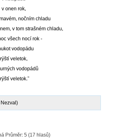
 v onen rok,
 tmavém, nočním chladu
enem, v tom strašném chladu,
noc všech nocí rok -
hukot vodopádu
rýští veletok,
churných vodopádů
rýští veletok."
v Nezval)
ná
Průměr:
5
(
17
hlasů)