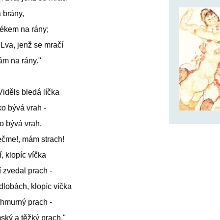
 brány,
 lékem na rány;
Lva, jenž se mračí
ám na rány."
Viděls bledá líčka
ko bývá vrah -
ko bývá vrah,
tečme!, mám strach!
, klopíc víčka
í zvedal prach -
dlobách, klopíc víčka
chmurný prach -
ský a těžký prach."