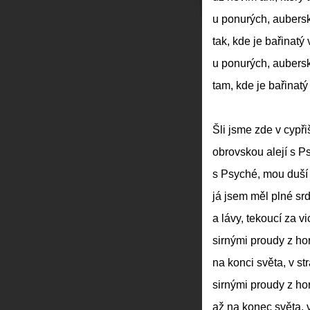
u ponurých, aubers
tak, kde je bařinatý 
u ponurých, aubers
tam, kde je bařinatý
Šli jsme zde v cypř
obrovskou alejí s P
s Psyché, mou duší 
já jsem měl plné sr
a lávy, tekoucí za vi
sirnými proudy z ho
na konci světa, v st
sirnými proudy z ho
až na konec světa, 