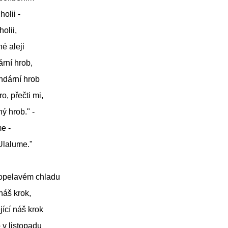
olii -
olii,
hé aleji
ární hrob,
ndární hrob
ro, přečti mi,
ný hrob." -
e -
 Ulalume."
popelavém chladu
 náš krok,
ící náš krok
o v listopadu