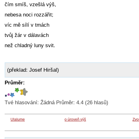
čím smíš, vzešlá výš,
nebesa noci rozzářit;
víc mě sílí v tmách
tvůj žár v dálavách
než chladný luny svit.
(překlad: Josef Hiršal)
Průměr:
Tvé hlasování:
Žádná
Průměr:
4.4
(
26
hlasů)
Ulalume
o úroveň výš
Zvo