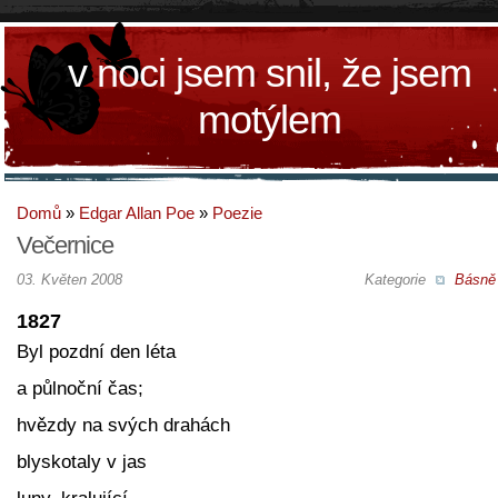
v noci jsem snil, že jsem
motýlem
Domů
»
Edgar Allan Poe
»
Poezie
Večernice
03. Květen 2008
Kategorie
Básně
1827
Byl pozdní den léta
a půlnoční čas;
hvězdy na svých drahách
blyskotaly v jas