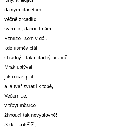
luny, kralující
dálným planetám,
věčně zrcadlící
svou líc, danou tmám.
Vzhlížel jsem v dál,
kde úsměv plál
chladný - tak chladný pro mě!
Mrak uplýval
jak rubáš plál
a já tvář zvrátil k tobě,
Večernice,
v třpyt měsíce
žhnoucí tak nevýslovně!
Srdce potěšíš,