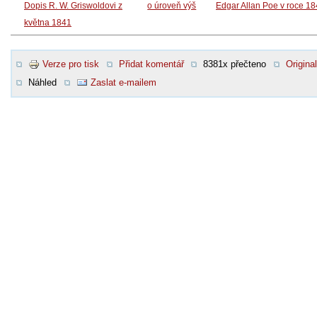
Dopis R. W. Griswoldovi z
o úroveň výš
Edgar Allan Poe v roce 1
května 1841
Verze pro tisk
Přidat komentář
8381x přečteno
Original
Náhled
Zaslat e-mailem