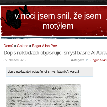
v noci jsem snil, že jsem
motýlem
Domů
»
Galerie
»
Edgar Allan Poe
Dopis nakladateli objasňující smysl básně Al Aara
05. Březen 2012
Kategorie
Edgar Allan
dopis nakladateli objasňující smysl básně Al Aaraaf