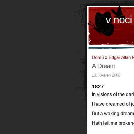
v noci
Domů
»
Edgar Allan 
A Dream
13. Květen 2008
1827
In visions of the dar
I have dreamed of j
But a waking dream o
Hath left me broken