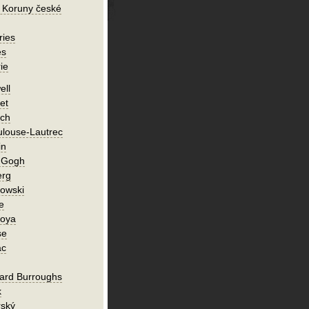
 Koruny české
ries
es
ie
ell
et
ch
ulouse-Lautrec
in
n Gogh
erg
owski
e
Goya
se
ac
ard Burroughs
k
rský