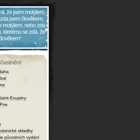
nil, že jsem motýlem,
 zda jsem člověkem,
 je motýlem, nebo zda
, kterému se zdá, že
 člověkem“
účastnění
daha
bal
íma
Saint-Exupéry
 Poe
h
 básnické skladby
fie původních vydání