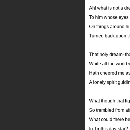
Ah! what is not a d
To him whose eyes 
On things around hi
Turned back upon t
That holy dream- th
While all the world 
Hath cheered me as
A lonely spirit guidi
What though that lig
So trembled from af
What could there be
In Truth's day-star?