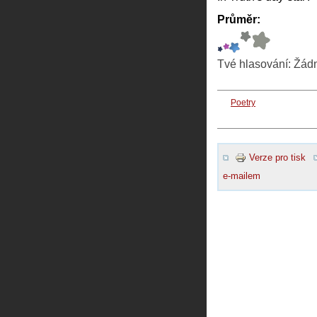
Průměr:
Tvé hlasování:
Žád
Poetry
Verze pro tisk
e-mailem