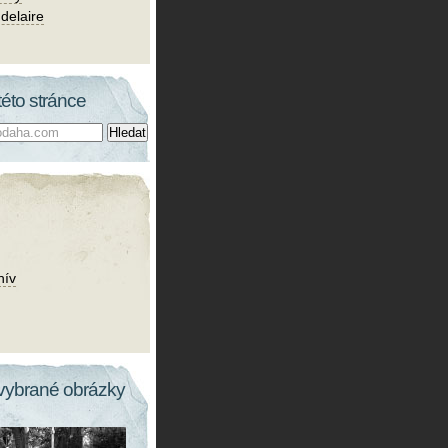
delaire
této stránce
hív
vybrané obrázky