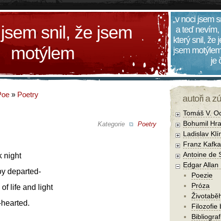
„v noci jsem s
 jsem snil, že jsem
a teď nevím,
který snil, že
motýlem
jsem motýlem
je
Poe
»
Poetry
autoři a z
Tomáš V. O
Bohumil Hra
Kategorie
Poetry
Ladislav Kl
Franz Kafka
Antoine de 
k night
Edgar Allan
oy departed-
Poezie
Próza
f life and light
Životabě
-hearted.
Filozofie
Bibliogra