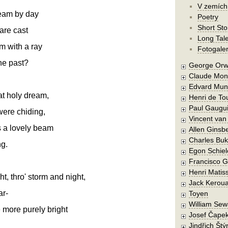
V zemích
ream by day
Poetry
Short Sto
are cast
Long Tal
m with a ray
Fotogaler
he past?
George Orw
Claude Mon
Edvard Mun
at holy dream,
Henri de To
Paul Gaugu
were chiding,
Vincent va
 a lovely beam
Allen Ginsb
Charles Buk
ng.
Egon Schiel
Francisco 
Henri Matis
ht, thro' storm and night,
Jack Kerou
ar-
Toyen
William Sew
 more purely bright
Josef Čape
Jindřich Štý