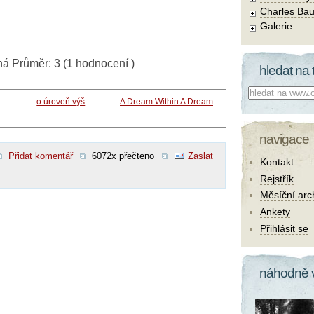
Charles Bau
Galerie
ná
Průměr:
3
(
1
hodnocení )
hledat na 
Co hledat:
o úroveň výš
A Dream Within A Dream
navigace
Přidat komentář
6072x přečteno
Zaslat
Kontakt
Rejstřík
Měsíční arc
Ankety
Přihlásit se
náhodně 