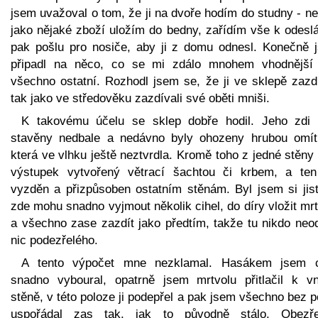
jsem uvažoval o tom, že ji na dvoře hodím do studny - ne
jako nějaké zboží uložím do bedny, zařídím vše k odeslá
pak pošlu pro nosiče, aby ji z domu odnesl. Konečně 
připadl na něco, co se mi zdálo mnohem vhodnější
všechno ostatní. Rozhodl jsem se, že ji ve sklepě zazd
tak jako ve středověku zazdívali své oběti mniši.
K takovému účelu se sklep dobře hodil. Jeho zdi 
stavěny nedbale a nedávno byly ohozeny hrubou omít
která ve vlhku ještě neztvrdla. Kromě toho z jedné stěny
výstupek vytvořený větrací šachtou či krbem, a ten
vyzděn a přizpůsoben ostatním stěnám. Byl jsem si jist
zde mohu snadno vyjmout několik cihel, do díry vložit mr
a všechno zase zazdít jako předtím, takže tu nikdo neod
nic podezřelého.
A tento výpočet mne nezklamal. Hasákem jsem c
snadno vyboural, opatrně jsem mrtvolu přitlačil k vni
stěně, v této poloze ji podepřel a pak jsem všechno bez p
uspořádal zas tak, jak to původně stálo. Obezře