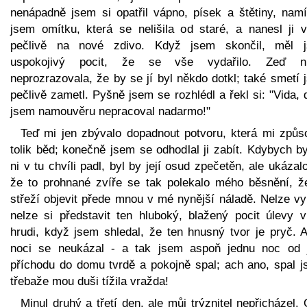
nenápadně jsem si opatřil vápno, písek a štětiny, namí
jsem omítku, která se nelišila od staré, a nanesl ji v
pečlivě na nové zdivo. Když jsem skončil, měl 
uspokojivý pocit, že se vše vydařilo. Zeď n
neprozrazovala, že by se jí byl někdo dotkl; také smetí
pečlivě zametl. Pyšně jsem se rozhlédl a řekl si: "Vida,
jsem namouvěru nepracoval nadarmo!"
Teď mi jen zbývalo dopadnout potvoru, která mi způso
tolik běd; konečně jsem se odhodlal ji zabít. Kdybych b
ni v tu chvíli padl, byl by její osud zpečetěn, ale ukázal
že to prohnané zvíře se tak polekalo mého běsnění, ž
střeží objevit přede mnou v mé nynější náladě. Nelze vyl
nelze si představit ten hluboký, blažený pocit úlevy 
hrudi, když jsem shledal, že ten hnusný tvor je pryč. A
noci se neukázal - a tak jsem aspoň jednu noc od 
příchodu do domu tvrdě a pokojně spal; ach ano, spal j
třebaže mou duši tížila vražda!
Minul druhý a třetí den, ale můj trýznitel nepřicházel.