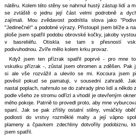
nátěru. Kolem této stěny se nahrnul hustý zástup lidí a 
se zvláště o jednu její část velmi podrobně a dych
zajímali. Mou zvědavost podnítila slova jako "Podivn
"Jedinečné!" a podobné výrazy. Přistoupil jsem blíže a na
ploše jsem spatřil podobu obrovské kočky, jakoby vystou
v basreliéfu. Otiskla se tam s přesností vsk
podivuhodnou. Zvíře mělo kolem krku provaz.
Když jsem ten přízrak spatřil poprvé - pro mne to
vskutku přízrak -, zůstal jsem ohromen a zděšen. Pak 
si ale vše rozvážil a ulevilo se mi. Kocoura jsem p
pověsil pokud se pamatuji, v sousední zahradě. Jak
nastal poplach, nahrnulo se do zahrady plno lidí a někdo 
podle všeho ze stromu odřízl a vhodil je otevřeným okne
mého pokoje. Patrně to provedl proto, aby mne vyburcova
spaní. Jak se pak zřítily ostatní stěny, vmáčkly obě
podlosti do vrstvy rozměklé malty a její vápno spo
plameny a čpavkem zdechliny dotvořily podobiznu, kt
jsem spatřil.