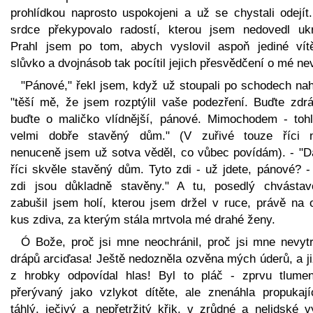
prohlídkou naprosto uspokojeni a už se chystali odejít
srdce překypovalo radostí, kterou jsem nedovedl ukro
Prahl jsem po tom, abych vyslovil aspoň jediné vít
slůvko a dvojnásob tak pocítil jejich přesvědčení o mé ne
"Pánové," řekl jsem, když už stoupali po schodech nah
"těší mě, že jsem rozptýlil vaše podezření. Buďte zdrá
buďte o maličko vlídnější, pánové. Mimochodem - tohl
velmi dobře stavěný dům." (V zuřivé touze říci 
nenuceně jsem už sotva věděl, co vůbec povídám). - "D
říci skvěle stavěný dům. Tyto zdi - už jdete, pánové? -
zdi jsou důkladně stavěny." A tu, posedlý chvástavo
zabušil jsem holí, kterou jsem držel v ruce, právě na 
kus zdiva, za kterým stála mrtvola mé drahé ženy.
Ó Bože, proč jsi mne neochránil, proč jsi mne nevytr
drápů arciďasa! Ještě nedozněla ozvěna mých úderů, a ji
z hrobky odpovídal hlas! Byl to pláč - zprvu tlume
přerývaný jako vzlykot dítěte, ale znenáhla propukají
táhlý, ječivý a nepřetržitý křik, v zrůdné a nelidské v