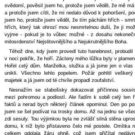
svědomí, pověsil jsem ho, protože jsem věděl, že mě má 
a protože jsem cítil, že mi nedalo důvod k pohoršení, po
jsem ho, protože jsem věděl, že tím páchám hřích - smrt
hřích, který tak ohrozí mou nesmrtelnou duši, že ji mož
vyjme - pokud je to vůbec možné - z dosahu nekoneč
milosrdenství Nejslitovnějšího a Nejukrutnějšího Boha.
Téhož dne, kdy jsem provedl tuto hanebnost, probudil
v noci pokřik, že hoří. Záclony mého lůžka byly v plame
Hořel celý dům. Manželka, služka a já jsme jen o vlas 
unikli. Všechno lehlo popelem. Požár pohltil veškerý
majetek a já jsem od té chvíle propadl zoufalství.
Nesnažím se slabošsky dokazovat příčinnou souvis
mezi pohromou a podlostí. Ale řadím k sobě celý ten ř
faktů a nerad bych některý článek opominul. Den po po
jsem se šel podívat na trosky domu. Až na jednu se vše
zdi sesuly. Tou výjimkou byla ne zvlášť silná stěna upro
domu, k níž bylo přistaveno čelo mé postele. Omítka n
celkem odolala žáru ohně, což jsem přičítal nedáv