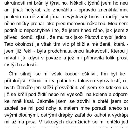
ukrutnosti mi bránily týrat ho. Několik týdnů jsem ho neu
ani jinak netýral, ale znenáhla - opravdu znenáhla mne
pohledu na ně začal jímat nevýslovný hnus a raději jse
něho mlčky prchal jako před morovou nákazou. Mou nená
podnítilo nepochybně i to, že jsem hned ráno, jak jsem 
přivedl domů, zjistil, že mu tak jako Plutovi chybí jedno
Tato okolnost je však tím víc přiblížila mé ženě, která 
jsem již řekl - byla prodchnuta onou laskavostí, kterou
míval i já kdysi v povaze a jež mi připravila tolik pros
čistých radostí.
Čím silněji se mi však kocour ošklivil, tím byl ke
přítulnější. Chodil mi v patách s takovou vytrvalostí, o
bych čtenáře jen stěží přesvědčil. Ať jsem se kdekoli us
již se krčil pod židlí nebo mi vyskočil na kolena a odpor
ke mně lísal. Jakmile jsem se zdvihl a chtěl jsem ode
zapletl se mi pod nohy a málem mne porazil anebo s
svými dlouhými, ostrými drápky zaťal do kalhot a vydráp
mi až na prsa. V takových okamžicích se mi chtělo jed