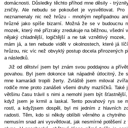
domácnosti. Důsledky těchto příhod mne děsily - trýznil
zničily. Ale nebudu se pokoušet je vysvětlovat. Pro
neznamenaly nic než hrůzu - mnohým nepřipadnou ani
hrůzné jako spíše bizarní. Možná že se v budoucnu n
mozek, který mé přízraky zredukuje na běžnou, všední v
nějaký chladnější, logičtější a ne tak vznětlivý mozek,
mám já, a ten nebude vidět v okolnostech, které já líč
hrůzou, nic víc než obvyklý postup docela přirozených p
a následků.
Již od dětství jsem byl znám svou poddajnou a přívět
povahou. Byl jsem dokonce tak nápadně útlocitný, že s
mne kamarádi tropili žerty. Zvláště jsem miloval zvířa
rodiče mne proto zanášeli všemi druhy mazlíčků. Také 
většinu času trávil s nimi a nemohl jsem být šťastnější
když jsem je krmil a laskal. Tento povahový rys se 
rostl, a kdyžjsem dospěl, byl mi jedním z hlavních zd
radosti. Těm, kdo si někdy oblíbili věrného a chytrého 
nemusím snad ani vysvětlovat, jak nesmírné potěšení z 