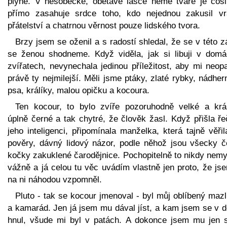
plyne. V nesobecké, obětavé lásce němé tváře je cosi
přímo zasahuje srdce toho, kdo nejednou zakusil vr
přátelství a chatrnou věrnost pouze lidského tvora.
Brzy jsem se oženil a s radostí shledal, že se v této z
se ženou shodneme. Když viděla, jak si libuji v domá
zvířatech, nevynechala jedinou příležitost, aby mi neopa
právě ty nejmilejší. Měli jsme ptáky, zlaté rybky, nádhe
psa, králíky, malou opičku a kocoura.
Ten kocour, to bylo zvíře pozoruhodně velké a krá
úplně černé a tak chytré, že člověk žasl. Když přišla ř
jeho inteligenci, připomínala manželka, která tajně věři
pověry, dávný lidový názor, podle něhož jsou všecky č
kočky zakuklené čarodějnice. Pochopitelně to nikdy nemy
vážně a já celou tu věc uvádím vlastně jen proto, že js
na ni náhodou vzpomněl.
Pluto - tak se kocour jmenoval - byl můj oblíbený maz
a kamarád. Jen já jsem mu dával jíst, a kam jsem se v 
hnul, všude mi byl v patách. A dokonce jsem mu jen s