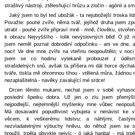
strašlivý nástroji, ztělesňující hrůzu a zločin - agónii a sm
Jaký jsem to byl teď ubožák - ta nejubožejší troska lid
Považte: pouhé zvíře, němá tvář, jejíhož druha jsem zp
utratil - pouhé zvíře připraví mně - mně, člověku, stvoř
k obrazu Nejvyššího - tolik nevýslovných běd! Ó již n
jsem neměl poznat dobrodiní odpočinku - ani ve dne, a
noci! Ve dne mne zvíře na vteřinu neopouštělo; v noci
jsem se co hodinu vylekaně probouzel z úděsn
strašidelných snů, avšak ta příšera mi dál horce dýchal
tváře, tiskla mě ohromnou tíhou - vtělená můra, žádnou 
nezaplašitelná - navěky zavalující mé srdce!
Drcen těmito mukami, nechal jsem v sobě vyhasno
poslední špetku dobra. Už jen o zlu jsem přemýšl
nejpodlejší, nejtemnější myšlenky mne vůbec neopoušt
Má dosavadní popudlivost vybujela v nenávist ke 
věcem, k veškerému lidstvu; a náhlými, častý
nezvladatelnými výbuchy hněvu, do něhož jsem se s
hroužil, trpěla obvykle nejvíc - ó jaká hanba! - má trpě