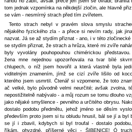
ranou ho zabít, avšak přece jen jsem se ovládl; bránila
tom jednak vzpomínka na někdejší zločin, ale hlavně při
se vám - nesmírný strach před tím zvířetem.
Tento strach nebyl v pravém slova smyslu strach
nějakého fyzického zla - a přece si nevím rady, jak jin
nazvat. Já se až stydím přiznat - ano, i v této zločinecké
se stydím přiznat, že strach a hrůza, které mi zvíře nahá
byly vyvolány pouhopouhou chimérickou představou
žena mne nejednou upozorňovala na tvar bílé skvr
chlupech, o níž jsem hovořil a která vlastně byla jed
viditelným znamením, jímž se cizí zvíře lišilo od koco
kterého jsem usmrtil. Čtenář si vzpomene, že toto znam
ač velké, bylo původně velmi neurčité; avšak zvolna, t
nepostižitelně nabývalo - a můj rozum se tomu dlouho vz
jako nějaké smyšlence - pevného a určitého obrysu. Nak
dostalo podobu předmětu, jehož jméno se děsím vyslov
především proto jsem si tu obludu hnusil, bál se jí a byl
se jí i zbavil, kdybych si byl troufal - dostalo podobu
říkám, ohyzdné, příšerné věci - ŠIBENICE! Ó truchl