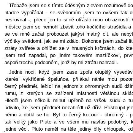
Třebaže jsem se s tímto úděsným zjevem rozumově do
hladce vypořádal - se svědomím jsem to ovšem tak d
nesrovnal -, přece jen to silně otřáslo mou obrazností.
měsíce jsem se nemohl zbavit toho kočičího strašidla a 
se ve mně začal probouzet jakýsi matný cit, ale nebyl
výčitky svědomí, jak se mi zdálo. Dokonce jsem začal li
ztráty zvířete a ohlížet se v hnusných krčmách, do kte
jsem teď zapadal, po jiném takovém mazlíčkovi, prv
aspoň trochu podobném, jenž by mi ztrátu nahradil.
Jedné noci, když jsem zase zpola otupělý vysedáv
kterési vykřičené špeluňce, přilákal náhle mou pozor
černý předmět, ležící na jednom z ohromných sudů džin
rumu, z kterých se zařízení místnosti většinou sklád
Hleděl jsem několik minut upřeně na vršek sudu a t
udivilo, že jsem předmět nezahlédl už dřív. Přistoupil j
němu a dotkl se ho. Byl to černý kocour - ohromný - p
tak velký jako Pluto a ve všem mu navlas podobný, 
jedné věci. Pluto neměl na těle jediný bílý chloupek, k