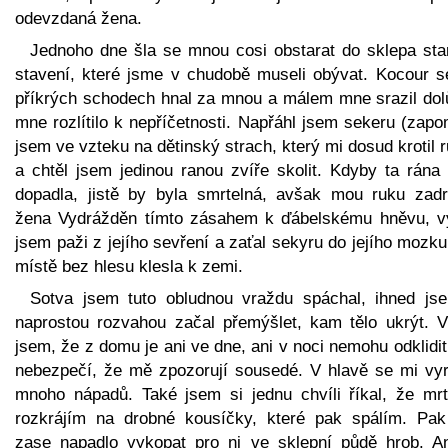
odevzdaná žena.
Jednoho dne šla se mnou cosi obstarat do sklepa sta
stavení, které jsme v chudobě museli obývat. Kocour s
příkrých schodech hnal za mnou a málem mne srazil dolů
mne rozlítilo k nepříčetnosti. Napřáhl jsem sekeru (zap
jsem ve vzteku na dětinský strach, který mi dosud krotil 
a chtěl jsem jedinou ranou zvíře skolit. Kdyby ta rána 
dopadla, jistě by byla smrtelná, avšak mou ruku zadr
žena Vydrážděn tímto zásahem k ďábelskému hněvu, vy
jsem paži z jejího sevření a zaťal sekyru do jejího mozk
místě bez hlesu klesla k zemi.
Sotva jsem tuto obludnou vraždu spáchal, ihned js
naprostou rozvahou začal přemýšlet, kam tělo ukrýt. V
jsem, že z domu je ani ve dne, ani v noci nemohu odklidi
nebezpečí, že mě zpozorují sousedé. V hlavě se mi vyro
mnoho nápadů. Také jsem si jednu chvíli říkal, že mrt
rozkrájím na drobné kousíčky, které pak spálím. Pa
zase napadlo vykopat pro ni ve sklepní půdě hrob. A