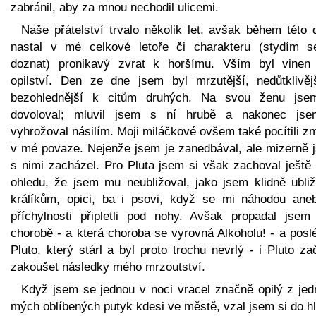
zabránil, aby za mnou nechodil ulicemi.
Naše přátelství trvalo několik let, avšak během této 
nastal v mé celkové letoře či charakteru (stydím s
doznat) pronikavý zvrat k horšímu. Vším byl vinen
opilství. Den ze dne jsem byl mrzutější, nedůtklivěj
bezohlednější k citům druhých. Na svou ženu jse
dovoloval; mluvil jsem s ní hrubě a nakonec jse
vyhrožoval násilím. Moji miláčkové ovšem také pocítili 
v mé povaze. Nejenže jsem je zanedbával, ale mizerně 
s nimi zacházel. Pro Pluta jsem si však zachoval ještě 
ohledu, že jsem mu neubližoval, jako jsem klidně ubliž
králíkům, opici, ba i psovi, když se mi náhodou ane
příchylnosti připletli pod nohy. Avšak propadal jsem
chorobě - a která choroba se vyrovná Alkoholu! - a posl
Pluto, který stárl a byl proto trochu nevrlý - i Pluto za
zakoušet následky mého mrzoutství.
Když jsem se jednou v noci vracel značně opilý z jed
mých oblíbených putyk kdesi ve městě, vzal jsem si do h