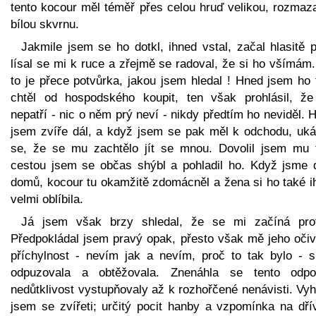
tento kocour měl téměř přes celou hruď velikou, rozmaz
bílou skvrnu.
Jakmile jsem se ho dotkl, ihned vstal, začal hlasitě p
lísal se mi k ruce a zřejmě se radoval, že si ho všímám
to je přece potvůrka, jakou jsem hledal ! Hned jsem ho 
chtěl od hospodského koupit, ten však prohlásil, ž
nepatří - nic o něm prý neví - nikdy předtím ho neviděl. H
jsem zvíře dál, a když jsem se pak měl k odchodu, uká
se, že se mu zachtělo jít se mnou. Dovolil jsem mu 
cestou jsem se občas shýbl a pohladil ho. Když jsme d
domů, kocour tu okamžitě zdomácněl a žena si ho také i
velmi oblíbila.
Já jsem však brzy shledal, že se mi začíná proti
Předpokládal jsem pravý opak, přesto však mě jeho očiv
příchylnost - nevím jak a nevím, proč to tak bylo - s
odpuzovala a obtěžovala. Znenáhla se tento odp
nedůtklivost vystupňovaly až k rozhořčené nenávisti. Vy
jsem se zvířeti; určitý pocit hanby a vzpomínka na dřív