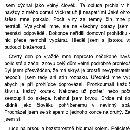
jsem dýchal jako volný člověk. Ta obluda prchla v h
navždy z mého domu! Víckrát už ji nespatřím! Jaké ohr
štěstí mne potkalo! Pocit viny za temný čin mne př
netrápil. Vyslýchali mne, ale na všechny dotazy jsem
nesnází odpověděl. Dokonce nařídili domovní prohlídku -
nic přece nemohli vypátrat. Hleděl jsem s jistotou vs
budoucí blaženosti.
Čtvrtý den po vraždě mne naprosto nečekaně navští
policisté a začali znovu celý dům velmi podrobně prohled
Byl jsem přesvědčen, že má skrýš je prostě nevypátratel
nepocítil jsem tedy ani stín rozpaků. Uředníci mne vybí
abych je při prohlídce doprovázel. Prozkoumali každi
škvíru, každý koutek. Nakonec už potřetí nebo počt
sestoupili do sklepa. Nehnul jsem brvou. Srdce mi tlo
klidně jako člověku pohříženému v nevinný spá
Procházel jsem se sklepem z jednoho konce na druhý. Zal
jsem si
ruce na prsou a bezstarostně bloumal kolem. Policisté