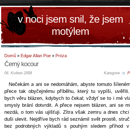
v noci jsem snil, že jsem
motýlem
Domů
»
Edgar Allan Poe
»
Próza
Černý kocour
06. Květen 2008
Kategorie
P
Nečekám a ani se nedomáhám, abyste tomuto šíleném
přece tak obyčejnému příběhu, který tu vypíši, uvěřili.
bych věru blázen, kdybych to čekal; vždyť se to i mé vl
smysly brání dotvrdit. A přece nejsem blázen, ani se mi
nezdá, o tom vás ujišťuji. Zítra však zemru a dnes chci
duši ulevit. Nejdříve bych rád seznámil svět prostě, stru
bez podrobných výkladů s pouhým sledem příhod 