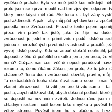
vyděšeně prchalo. Bylo ve mně ještě kus někdejší něh
proto jsem se zprvu rmoutil nad tím zjevným odporem tv
který mne kdysi měl rád. Ale tento cit byl záhy vystř
podrážděností. A pak - aby můj pád byl dovršen a zpečet
posedla mne Zvrácenost. Filozofie tento pojem opomíj
přece vím právě tak jistě, jako že žije má duše
zvrácenost je jedním z primitivních pudů lidského srd
jednou z nerozlučných prvotních vlastností a pracitů, jež
vývoj lidské povahy. Kdo se aspoň stokrát nepřistihl, j
dopouští zlého či pošetilého skutku jen a jen proto, že v
nemá? Cožpak nás cosi věčně nepudí porušovat navz
rozumu to, čemu říkáme Zákon, jen proto, že to jako z
chápeme? Tento duch zvrácenosti dovršil, pravím, můj 
Ta nezbadatelná touha duše štvát samu sebe - znásilň
vlastní přirozenost - křivdit jen pro křivdu samu - ta
pudila, abych ubližoval dál, abych dokonal podlost, které
se dopustil na nevinném zvířeti. Jednou ráno jsem 
chladným srdcem hodil kolem krku smyčku a pověsil h
větev stromu. Pověsil jsem ho s pláčem, s hryz