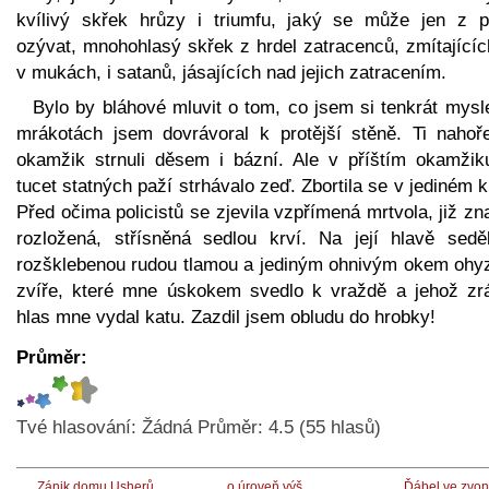
kvílivý skřek hrůzy i triumfu, jaký se může jen z p
ozývat, mnohohlasý skřek z hrdel zatracenců, zmítajícíc
v mukách, i satanů, jásajících nad jejich zatracením.
Bylo by bláhové mluvit o tom, co jsem si tenkrát mysl
mrákotách jsem dovrávoral k protější stěně. Ti nahoř
okamžik strnuli děsem i bázní. Ale v příštím okamžiku
tucet statných paží strhávalo zeď. Zbortila se v jediném 
Před očima policistů se zjevila vzpřímená mrtvola, již z
rozložená, střísněná sedlou krví. Na její hlavě sedě
rozšklebenou rudou tlamou a jediným ohnivým okem ohy
zvíře, které mne úskokem svedlo k vraždě a jehož zr
hlas mne vydal katu. Zazdil jsem obludu do hrobky!
Průměr:
Tvé hlasování:
Žádná
Průměr:
4.5
(
55
hlasů)
Zánik domu Usherů
o úroveň výš
Ďábel ve zvon