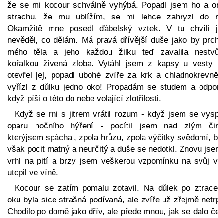
že se mi kocour schválně vyhýbá. Popadl jsem ho a o
strachu, že mu ublížím, se mi lehce zahryzl do r
Okamžitě mne posedl ďábelský vztek. V tu chvíli 
nevěděl, co dělám. Má pravá dřívější duše jako by prch
mého těla a jeho každou žilku teď zavalila nestvů
kořalkou živená zloba. Vytáhl jsem z kapsy u vesty 
otevřel jej, popadl ubohé zvíře za krk a chladnokrevn
vyřízl z důlku jedno oko! Propadám se studem a odpo
když píši o této do nebe volající zlotřilosti.
Když se rni s jitrem vrátil rozum - když jsem se vysp
oparu nočního hýření - pocítil jsem nad zlým či
kterýjsem spáchal, zpola hrůzu, zpola výčitky svědomí, b
však pocit matný a neurčitý a duše se nedotkl. Znovu js
vrhl na pití a brzy jsem veškerou vzpomínku na svůj v
utopil ve víně.
Kocour se zatím pomalu zotavil. Na důlek po ztrac
oku byla sice strašná podívaná, ale zvíře už zřejmě netr
Chodilo po domě jako dřív, ale přede mnou, jak se dalo č