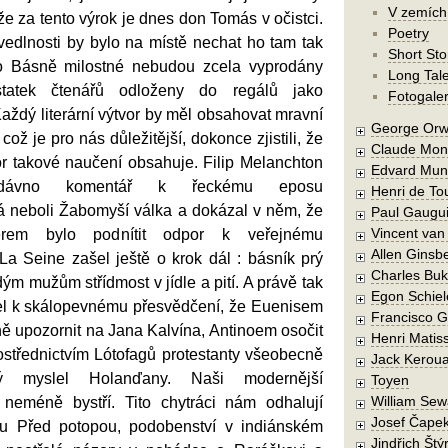
V zemích
e za tento výrok je dnes don Tomás v očistci.
Poetry
vedlnosti by bylo na místě nechat ho tam tak
Short Sto
o Básně milostné nebudou zcela vyprodány
Long Tal
tatek čtenářů odloženy do regálů jako
Fotogaler
aždý literární výtvor by měl obsahovat mravní
George Orw
 což je pro nás důležitější, dokonce zjistili, že
Claude Mon
vor takové naučení obsahuje. Filip Melanchton
Edvard Mun
dávno komentář k řeckému eposu
Henri de To
 neboli Žabomyší válka a dokázal v něm, že
Paul Gaugu
Vincent va
rem bylo podnítit odpor k veřejnému
Allen Ginsb
La Seine zašel ještě o krok dál : básník prý
Charles Buk
ým mužům střídmost v jídle a pití. A právě tak
Egon Schiel
l k skálopevnému přesvědčení, že Euenisem
Francisco 
ně upozornit na Jana Kalvína, Antinoem osočit
Henri Matis
ostřednictvím Lótofagů protestanty všeobecně
Jack Kerou
ý myslel Holanďany. Naši modernější
Toyen
William Sew
 neméně bystří. Tito chytráci nám odhalují
Josef Čape
lku Před potopou, podobenství v indiánském
Jindřich Štý