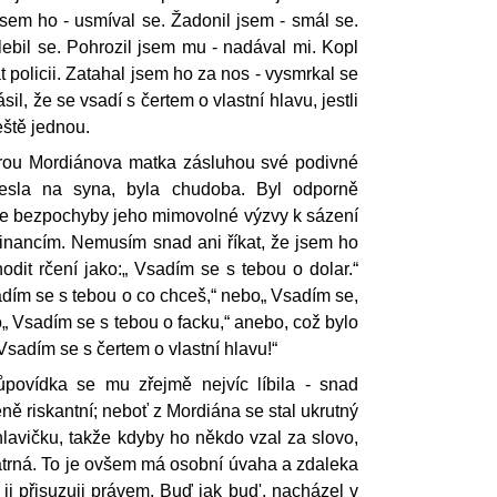
sem ho - usmíval se. Žadonil jsem - smál se.
ebil se. Pohrozil jsem mu - nadával mi. Kopl
t policii. Zatahal jsem ho za nos - vysmrkal se
sil, že se vsadí s čertem o vlastní hlavu, jestli
ještě jednou.
terou Mordiánova matka zásluhou své podivné
esla na syna, byla chudoba. Byl odporně
se bezpochyby jeho mimovolné výzvy k sázení
 financím. Nemusím snad ani říkat, že jsem ho
hodit rčení jako:„ Vsadím se s tebou o dolar.“
adím se s tebou o co chceš,“ nebo„ Vsadím se,
o„ Vsadím se s tebou o facku,“ anebo, což bylo
 Vsadím se s čertem o vlastní hlavu!“
ůpovídka se mu zřejmě nejvíc líbila - snad
ně riskantní; neboť z Mordiána se stal ukrutný
hlavičku, takže kdyby ho někdo vzal za slovo,
patrná. To je ovšem má osobní úvaha a zdaleka
 ji přisuzuji právem. Buď jak bud', nacházel v