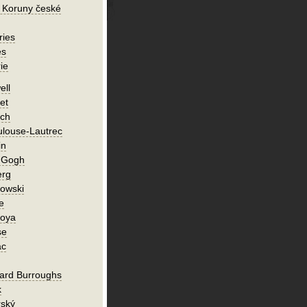
 Koruny české
ries
es
ie
ell
et
ch
ulouse-Lautrec
in
n Gogh
erg
owski
e
Goya
se
ac
ard Burroughs
k
rský