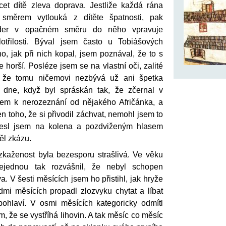
cet dítě zleva doprava. Jestliže každá rána
směrem vytlouká z dítěte špatnosti, pak
úder v opačném směru do něho vpravuje
lotřilosti. Býval jsem často u Tobiášových
o, jak při nich kopal, jsem poznával, že to s
 horší. Posléze jsem se na vlastní oči, zalité
l, že tomu ničemovi nezbývá už ani špetka
 dne, když byl spráskán tak, že zčernal v
álem k nerozeznání od nějakého Afričánka, a
n toho, že si přivodil záchvat, nemohl jsem to
klesl jsem na kolena a pozdviženým hlasem
l zkázu.
kaženost byla bezesporu strašlivá. Ve věku
ejednou tak rozvášnil, že nebyl schopen
. V šesti měsících jsem ho přistihl, jak hryže
dmi měsících propadl zlozvyku chytat a líbat
ohlaví. V osmi měsících kategoricky odmítl
, že se vystříhá lihovin. A tak měsíc co měsíc