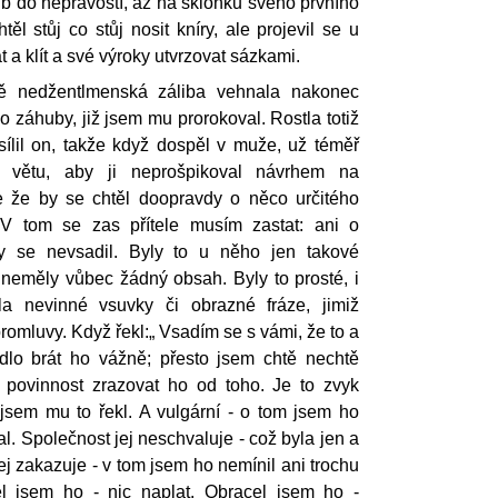
b do nepravostí, až na sklonku svého prvního
ěl stůj co stůj nosit kníry, ale projevil se u
 a klít a své výroky utvrzovat sázkami.
ně nedžentlmenská záliba vehnala nakonec
 záhuby, již jsem mu prorokoval. Rostla totiž
a sílil on, takže když dospěl v muže, už téměř
t větu, aby ji neprošpikoval návrhem na
e že by se chtěl doopravdy o něco určitého
 V tom se zas přítele musím zastat: ani o
y se nevsadil. Byly to u něho jen takové
 a neměly vůbec žádný obsah. Byly to prosté, i
a nevinné vsuvky či obrazné fráze, jimiž
romluvy. Když řekl:„ Vsadím se s vámi, že to a
dlo brát ho vážně; přesto jsem chtě nechtě
 povinnost zrazovat ho od toho. Je to zvyk
 jsem mu to řekl. A vulgární - o tom jsem ho
. Společnost jej neschvaluje - což byla jen a
ej zakazuje - v tom jsem ho nemínil ani trochu
el jsem ho - nic naplat. Obracel jsem ho -