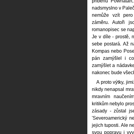
příběhu Powhatan,
nadsmyslno v Palečk
nemůže vzít pero
záměru. Autoři js
romanopisec se nap
Je v díle - prostě,
sebe postará. Až na
Kompas nebo Posel
pán zamýšlel i co
zamýšlet a nádavkem
nakonec bude všeck
A proto výtky, jim
nikdy nenapsal mra
mravním naučením
kritikům nebylo pro
zásady - zůstal js
'Severoamerický ne
jejich tuposti. Ale 
svou popravu i vyv