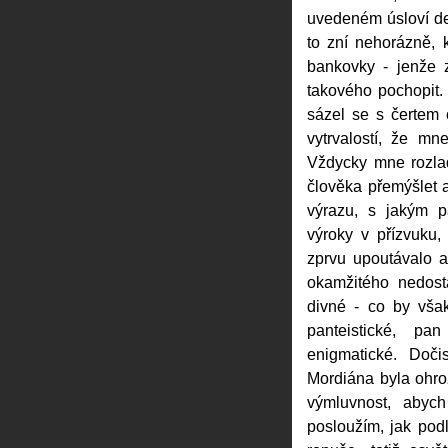
uvedeném úsloví den
to zní nehorázně, 
bankovky - jenže 
takového pochopit.
sázel se s čertem 
vytrvalostí, že mn
Vždycky mne rozlad
člověka přemýšlet 
výrazu, s jakým p
výroky v přízvuku,
zprvu upoutávalo a
okamžitého nedost
divné - co by vša
panteistické, pa
enigmatické. Doči
Mordiána byla ohro
výmluvnost, abych
posloužím, jak podl