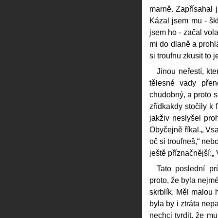
marně. Zapřísahal j
Kázal jsem mu - škl
jsem ho - začal vola
mi do dlaně a prohlá
si troufnu zkusit to 
Jinou neřestí, k
tělesné vady přen
chudobný, a proto 
zřídkakdy stočily k
jakživ neslyšel pro
Obyčejně říkal.„ Vs
oč si troufneš,“ neb
ještě příznačnější:„
Tato poslední pr
proto, že byla nejmé
skrblík. Měl malou 
byla by i ztráta ne
nechci tvrdit, že mu