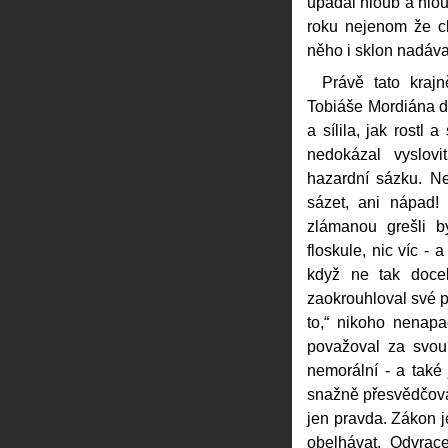
upadal hloub a hlou
roku nejenom že cht
něho i sklon nadávat
Právě tato kraj
Tobiáše Mordiána do
a sílila, jak rostl 
nedokázal vyslovi
hazardní sázku. N
sázet, ani nápad!
zlámanou grešli b
floskule, nic víc -
když ne tak docel
zaokrouhloval své p
to,“ nikoho nenapa
považoval za svou
nemorální - a také
snažně přesvědčoval
jen pravda. Zákon j
obelhávat. Odvrac