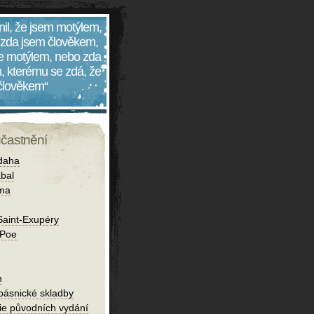
nil, že jsem motýlem,
 zda jsem člověkem,
 je motýlem, nebo zda
, kterému se zdá, že
 člověkem“
účastnění
daha
bal
íma
Saint-Exupéry
 Poe
h
 básnické skladby
fie původních vydání