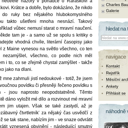
 neotřelé názory v pohádce o Raráškovi a
Charles Bau
ovi. Krátce a dobře, bylo dokázáno, že nikdo
Galerie
 do ruky bez nějakého hlubokomyslného
ou takto ušetřeni mnoha nesnází. Takový
říklad vůbec nemusí starat o mravní naučení.
hledat na 
 někde tam je - a samo už se spolu s kritiky o
Co hledat:
dejde vhodná chvíle, literární časopisy jako
 z Maine vynesou na světlo všechno, co ten
 nezamýšlel, všechno, co podle nich měl
navigace
 i to, co se zřejmě chystal zamýšlet - takže
Kontakt
o jako na dlani.
Rejstřík
iž mne zahrnuli jistí nedoukové - totiž, že jsem
Měsíční arc
voučnou povídku či přesněji řečeno povídku s
Ankety
 - jsou naprosto neopodstatněné. Těmto
Přihlásit se
stě dáno vyložit mé dílo a rozvinout mé mravní
em jim utajen. Však se také zastydí, až je
náhodně 
zábavný čtvrtletník' za nějaký čas usvědčí z
než se tak stane, nabízím jim - ve snaze odvrátit
rátit vznesená obvinění - následující smutný