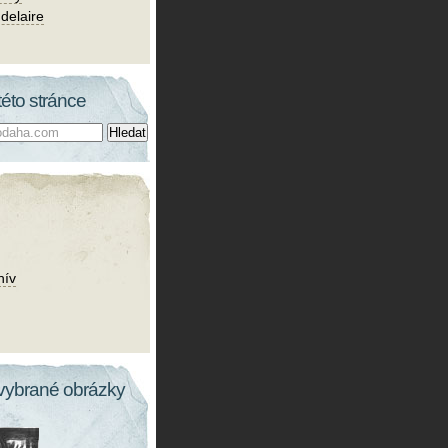
delaire
této stránce
hív
vybrané obrázky