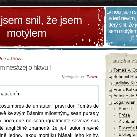
„v noci jsem s
 jsem snil, že jsem
a teď nevím,
který snil, že
motýlem
jsem motýlem
je
Poe
»
Próza
autoři a z
m nesázej o hlavu !
Tomáš V. O
Bohumil Hra
Kategorie
Próza
Ladislav Kl
Franz Kafka
 naučením
Antoine de 
Edgar Allan
 costumbres de un autor,“ praví don Tomás de
Poezie
luvě ke svým Básním milostným,„ sean puras y
Próza
uy poco que no sean igualmente severas sus
Životabě
té angličtině znamená, že je-li autor mravně
Filozofie
Bibliogra
lně jedno, jakou morálku hlásají jeho knihy.