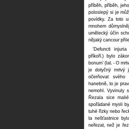
příběh, příběh, jeh
poloslepý si je můž
povídky. Za toto 
mnohem důmyslnější
umělecký účin scho
nějaký cancour přil
'Defuncti injuria
příkoří.) bylo zák
bonum' (lat. - O mrt
je dotyčný mrtvý
očerňovat svého 
hanebně, to je prav
nemohl. Vyvinuly 
Řezala sice malié
spořádané mysli by
tuhé řízky nebo řec
ta nešťastnice byl
neřezat, než je ře