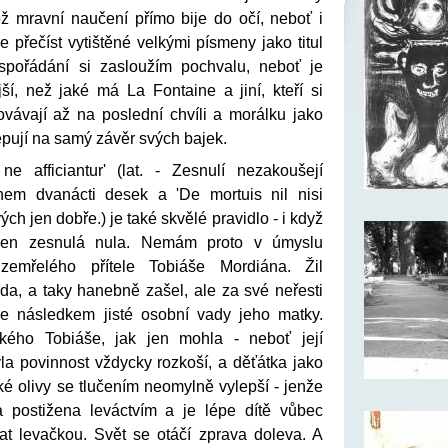
ož mravní naučení přímo bije do očí, neboť i
e přečíst vytištěné velkými písmeny jako titul
uspořádání si zasloužím pochvalu, neboť je
, než jaké má La Fontaine a jiní, kteří si
vávají až na poslední chvíli a morálku jako
epují na samý závěr svých bajek.
 ne afficiantur' (lat. - Zesnulí nezakoušejí
onem dvanácti desek a 'De mortuis nil nisi
vých jen dobře.) je také skvělé pravidlo - i když
 jen zesnulá nula. Nemám proto v úmyslu
zemřelého přítele Tobiáše Mordiána. Žil
da, a taky hanebně zašel, ale za své neřesti
se následkem jisté osobní vady jeho matky.
kého Tobiáše, jak jen mohla - neboť její
la povinnost vždycky rozkoší, a děťátka jako
ké olivy se tlučením neomylně vylepší - jenže
a postižena leváctvím a je lépe dítě vůbec
zat levačkou. Svět se otáčí zprava doleva. A