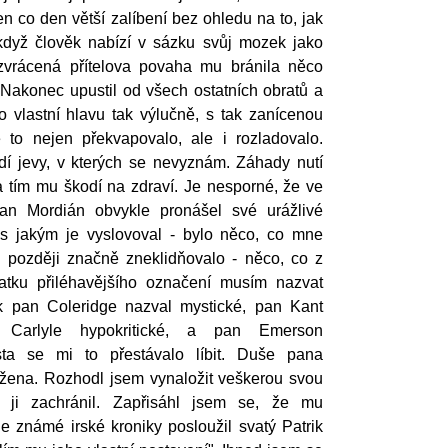
 co den větší zalíbení bez ohledu na to, jak
když člověk nabízí v sázku svůj mozek jako
zvrácená přítelova povaha mu bránila něco
 Nakonec upustil od všech ostatních obratů a
o vlastní hlavu tak výlučně, s tak zanícenou
e to nejen překvapovalo, ale i rozladovalo.
í jevy, v kterých se nevyznám. Záhady nutí
a tím mu škodí na zdraví. Je nesporné, že ve
an Mordián obvykle pronášel své urážlivé
 s jakým je vyslovoval - bylo něco, co mne
 později značně zneklidňovalo - něco, co z
atku přiléhavějšího označení musím nazvat
k pan Coleridge nazval mystické, pan Kant
n Carlyle hypokritické, a pan Emerson
sta se mi to přestávalo líbit. Duše pana
žena. Rozhodl jsem vynaložit veškerou svou
 ji zachránil. Zapřisáhl jsem se, že mu
e známé irské kroniky posloužil svatý Patrik