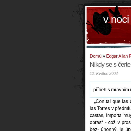
v noci
Domů
»
Edgar Allan 
Nikdy se s čerte
12. Květen 2008
příběh s mravním
„Con tal que las
las Torres v předm
castas, importa m
obras“ - což v pros
bez- úhonný, je úp