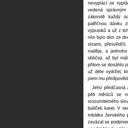
nevyplácí se vyplá
vedená správným 
zákonitě každý 
patřičnou dávku z
výprasků a už z toh
ním bylo den ze dne
slzami, přesvědči
naděje, a jednoho
obličeji, až byl m
přitom se dosáhlo je
už déle vydržet, 
jsem mu předpovědě
Jeho předčasná z
pěti měsíců se n
srozumitelného slova
balíček karet. V se
robátka ženského p
zavázat se podpisem