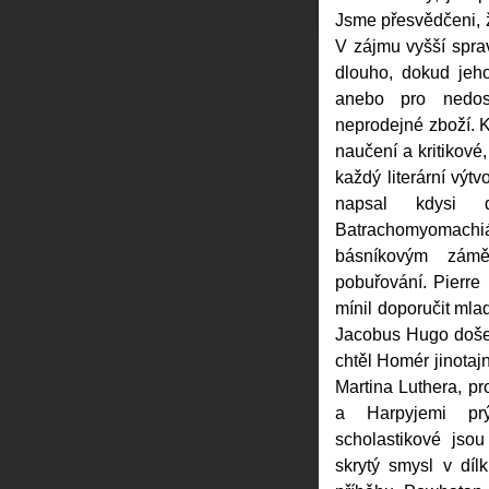
Jsme přesvědčeni, ž
V zájmu vyšší spra
dlouho, dokud jeh
anebo pro nedos
neprodejné zboží. K
naučení a kritikové,
každý literární výt
napsal kdysi 
Batrachomyomachiá
básníkovým zámě
pobuřování. Pierre 
mínil doporučit mlad
Jacobus Hugo doše
chtěl Homér jinotaj
Martina Luthera, pr
a Harpyjemi pr
scholastikové jsou
skrytý smysl v dí