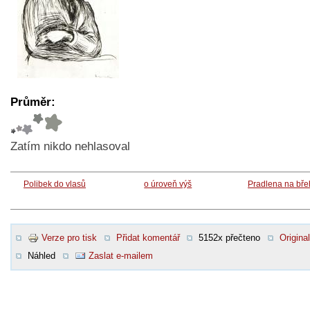
Průměr:
Zatím nikdo nehlasoval
Polibek do vlasů
o úroveň výš
Pradlena na bře
Verze pro tisk
Přidat komentář
5152x přečteno
Original
Náhled
Zaslat e-mailem