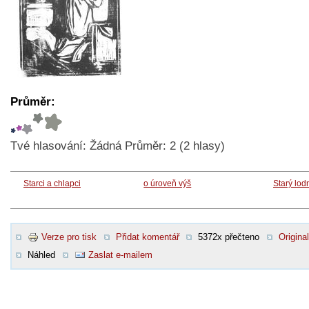
Průměr:
Tvé hlasování:
Žádná
Průměr:
2
(
2
hlasy)
Starci a chlapci
o úroveň výš
Starý lod
Verze pro tisk
Přidat komentář
5372x přečteno
Original
Náhled
Zaslat e-mailem