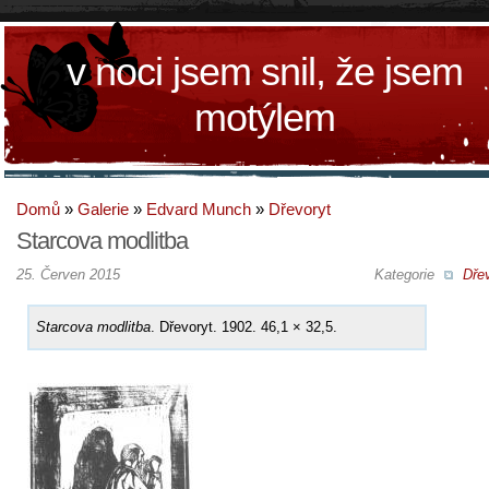
v noci jsem snil, že jsem
motýlem
Domů
»
Galerie
»
Edvard Munch
»
Dřevoryt
Starcova modlitba
25. Červen 2015
Kategorie
Dřev
Starcova modlitba
. Dřevoryt. 1902. 46,1 × 32,5.