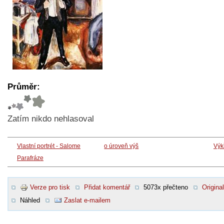
Průměr:
Zatím nikdo nehlasoval
Vlastní portrét - Salome
o úroveň výš
Výk
Parafráze
Verze pro tisk
Přidat komentář
5073x přečteno
Original
Náhled
Zaslat e-mailem