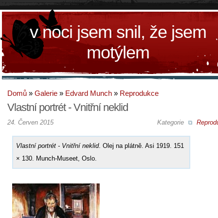
v noci jsem snil, že jsem
motýlem
Domů
»
Galerie
»
Edvard Munch
»
Reprodukce
Vlastní portrét - Vnitřní neklid
24. Červen 2015
Kategorie
Reprod
Vlastní portrét - Vnitřní neklid
. Olej na plátně. Asi 1919. 151
× 130. Munch-Museet, Oslo.