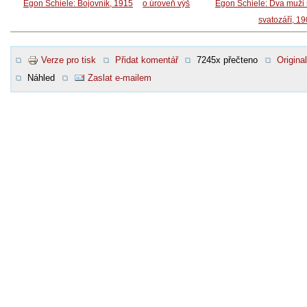
Egon Schiele: Bojovník, 1915
o úroveň výš
Egon Schiele: Dva muži
svatozáří, 1
Verze pro tisk
Přidat komentář
7245x přečteno
Original
Náhled
Zaslat e-mailem