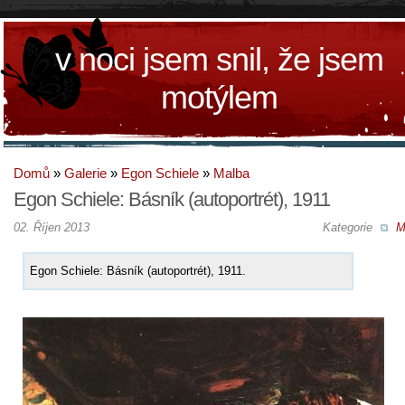
v noci jsem snil, že jsem
motýlem
Domů
»
Galerie
»
Egon Schiele
»
Malba
Egon Schiele: Básník (autoportrét), 1911
02. Říjen 2013
Kategorie
M
Egon Schiele: Básník (autoportrét), 1911.