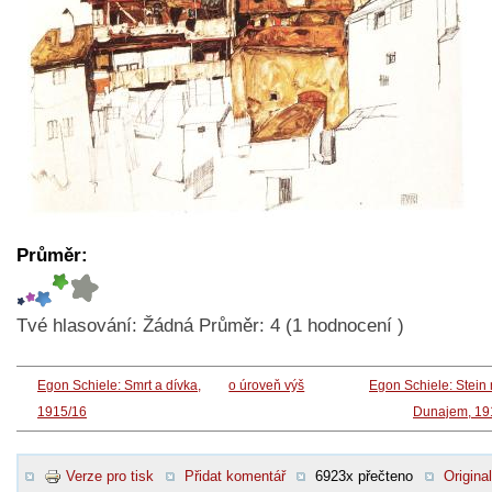
Průměr:
Tvé hlasování:
Žádná
Průměr:
4
(
1
hodnocení )
Egon Schiele: Smrt a dívka,
o úroveň výš
Egon Schiele: Stein
1915/16
Dunajem, 19
Verze pro tisk
Přidat komentář
6923x přečteno
Original