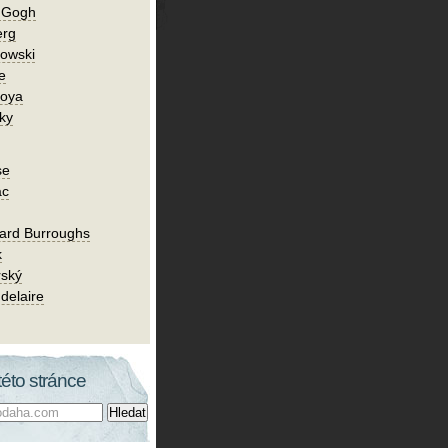
n Gogh
erg
owski
e
Goya
ky
se
ac
ard Burroughs
k
rský
delaire
této stránce