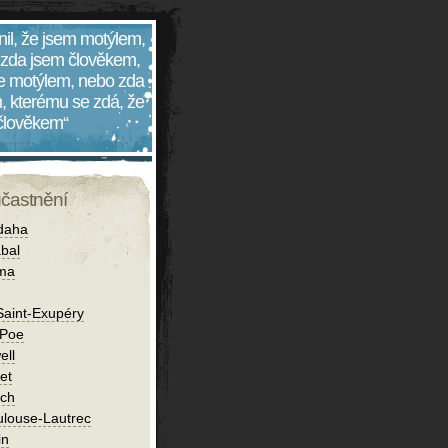
nil, že jsem motýlem,
 zda jsem člověkem,
 je motýlem, nebo zda
, kterému se zdá, že
 člověkem“
účastnění
daha
bal
íma
Saint-Exupéry
 Poe
ell
et
ch
ulouse-Lautrec
in