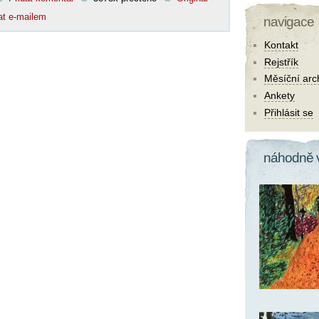
at e-mailem
navigace
Kontakt
Rejstřík
Měsíční arc
Ankety
Přihlásit se
náhodně 