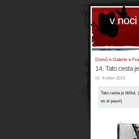
v noci
Domů
»
Galerie
»
Fr
14. Tato cesta j
02. Květen 2014
Tato cesta je těžká. 
es el paso!)