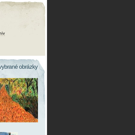
hív
vybrané obrázky