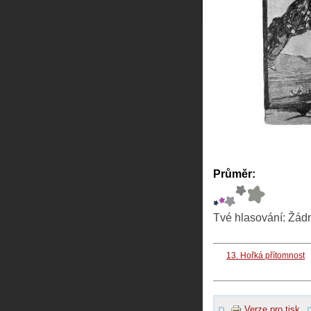
Průměr:
Tvé hlasování:
Žád
13. Hořká přítomnost
Verze pro tisk