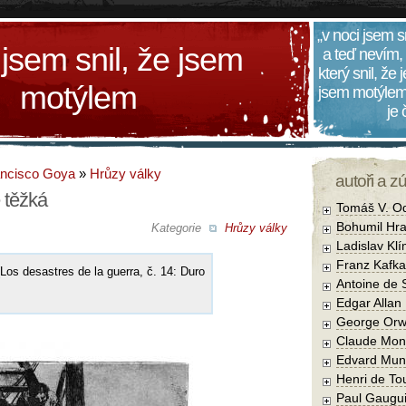
„v noci jsem s
 jsem snil, že jsem
a teď nevím,
který snil, že
motýlem
jsem motýlem
je
ancisco Goya
»
Hrůzy války
autoři a z
e těžká
Tomáš V. O
Bohumil Hra
Kategorie
Hrůzy války
Ladislav Kl
Franz Kafka
(Los desastres de la guerra, č. 14: Duro
Antoine de 
Edgar Allan
George Orw
Claude Mon
Edvard Mun
Henri de To
Paul Gaugu