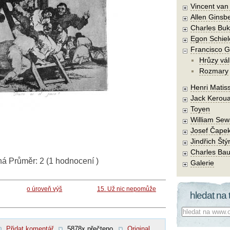
Vincent va
Allen Ginsb
Charles Buk
Egon Schiel
Francisco 
Hrůzy vál
Rozmary
Henri Matis
Jack Kerou
Toyen
William Sew
Josef Čape
Jindřich Štý
Charles Bau
ná
Průměr:
2
(
1
hodnocení )
Galerie
o úroveň výš
15. Už nic nepomůže
hledat na 
Co hledat:
Přidat komentář
5878x přečteno
Original