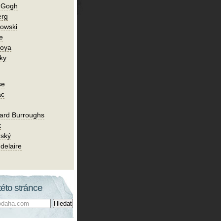
n Gogh
erg
owski
e
Goya
ky
se
ac
ard Burroughs
k
rský
delaire
této stránce