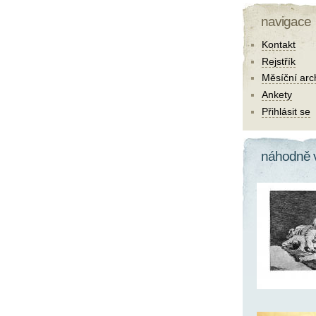
navigace
Kontakt
Rejstřík
Měsíční arc
Ankety
Přihlásit se
náhodně 