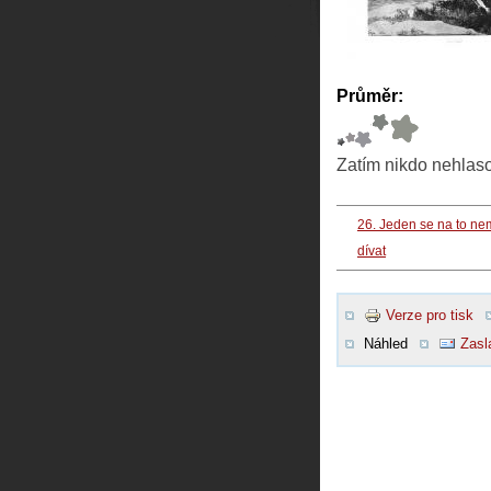
Průměr:
Zatím nikdo nehlas
26. Jeden se na to n
dívat
Verze pro tisk
Náhled
Zasl