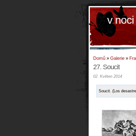
v noci
Domů
»
Galerie
»
Fr
27. Soucit
02. Květen 2014
Soucit. (Los desastre