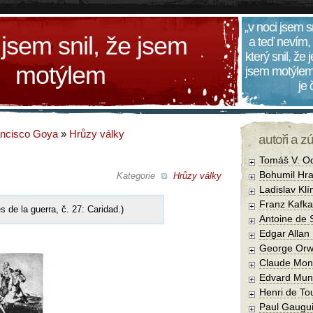
„v noci jsem s
 jsem snil, že jsem
a teď nevím,
který snil, že
motýlem
jsem motýlem
je
ancisco Goya
»
Hrůzy války
autoři a z
Tomáš V. O
Bohumil Hra
Kategorie
Hrůzy války
Ladislav Kl
Franz Kafka
s de la guerra, č. 27: Caridad.)
Antoine de 
Edgar Allan
George Orw
Claude Mon
Edvard Mun
Henri de To
Paul Gaugu