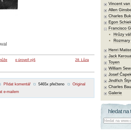
Vincent va
Allen Ginsb
Charles Buk
Egon Schiel
Francisco 
Hrůzy vál
Rozmary
oval
Henri Matis
Jack Kerou
emůže
o úroveň výš
28. Lůza
Toyen
William Sew
Josef Čape
Jindřich Štý
Přidat komentář
5465x přečteno
Original
Charles Bau
at e-mailem
Galerie
hledat na 
Co hledat: