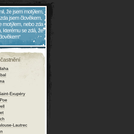
nil, že jsem motýlem,
 zda jsem člověkem,
 je motýlem, nebo zda
, kterému se zdá, že
 člověkem“
účastnění
daha
bal
íma
Saint-Exupéry
 Poe
ell
et
ch
ulouse-Lautrec
in