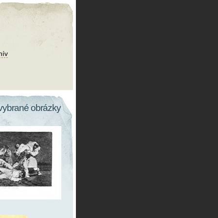
hív
vybrané obrázky