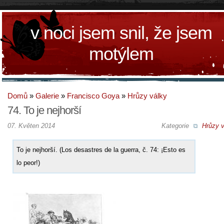
v noci jsem snil, že jsem
motýlem
Domů
»
Galerie
»
Francisco Goya
»
Hrůzy války
74. To je nejhorší
07. Květen 2014
Kategorie
Hrůzy v
To je nejhorší. (Los desastres de la guerra, č. 74: ¡Esto es
lo peor!)