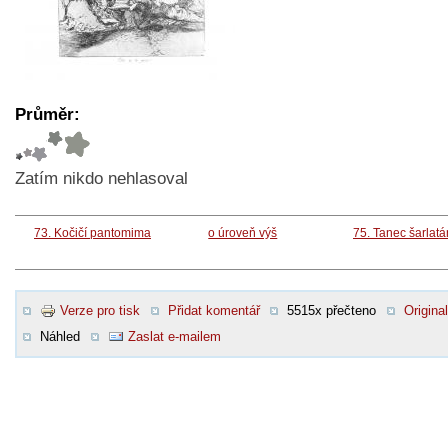
Průměr:
Zatím nikdo nehlasoval
73. Kočičí pantomima
o úroveň výš
75. Tanec šarlat
Verze pro tisk
Přidat komentář
5515x přečteno
Original
Náhled
Zaslat e-mailem