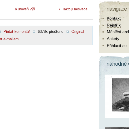
navigace
o úroveň výš
7. Takto ji nesvede
Kontakt
Rejstřík
Přidat komentář
6378x přečteno
Original
Měsíční arc
Ankety
at e-mailem
Přihlásit se
náhodně 