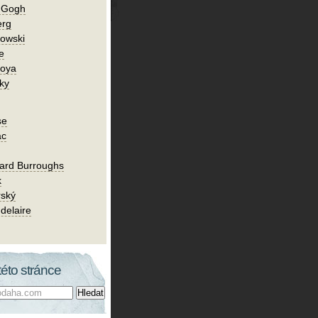
n Gogh
erg
owski
e
Goya
ky
se
ac
ard Burroughs
k
rský
delaire
této stránce