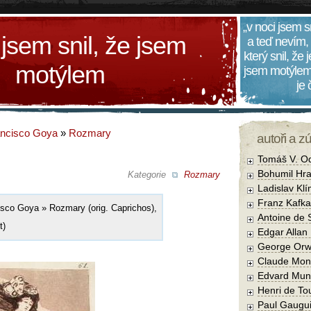
„v noci jsem s
 jsem snil, že jsem
a teď nevím,
který snil, že
motýlem
jsem motýlem
je
ancisco Goya
»
Rozmary
autoři a z
Tomáš V. O
Bohumil Hra
Kategorie
Rozmary
Ladislav Kl
Franz Kafka
sco Goya » Rozmary (orig. Caprichos),
Antoine de 
t)
Edgar Allan
George Orw
Claude Mon
Edvard Mun
Henri de To
Paul Gaugu