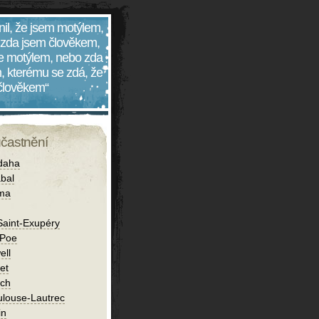
nil, že jsem motýlem,
 zda jsem člověkem,
 je motýlem, nebo zda
, kterému se zdá, že
 člověkem“
účastnění
daha
bal
íma
Saint-Exupéry
 Poe
ell
et
ch
ulouse-Lautrec
in