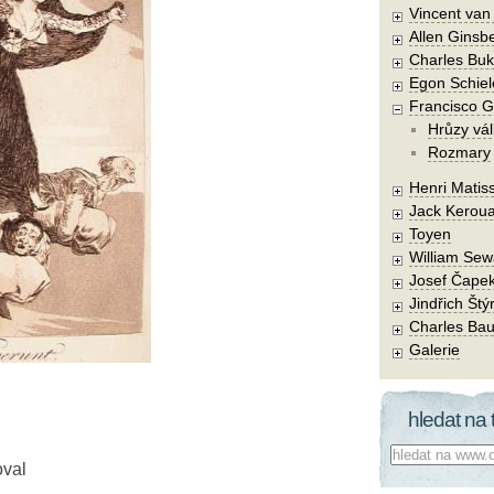
Vincent va
Allen Ginsb
Charles Buk
Egon Schiel
Francisco 
Hrůzy vál
Rozmary
Henri Matis
Jack Kerou
Toyen
William Sew
Josef Čape
Jindřich Štý
Charles Bau
Galerie
hledat na 
Co hledat:
oval