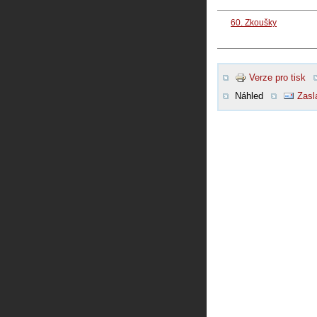
60. Zkoušky
Verze pro tisk
Náhled
Zasl