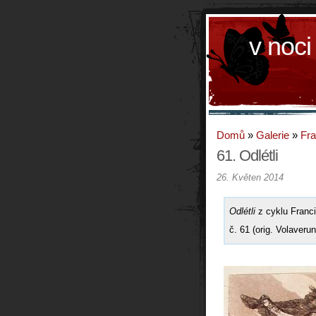
v noci
Domů
»
Galerie
»
Fr
61. Odlétli
26. Květen 2014
Odlétli
z cyklu Franci
č. 61 (orig. Volaverun