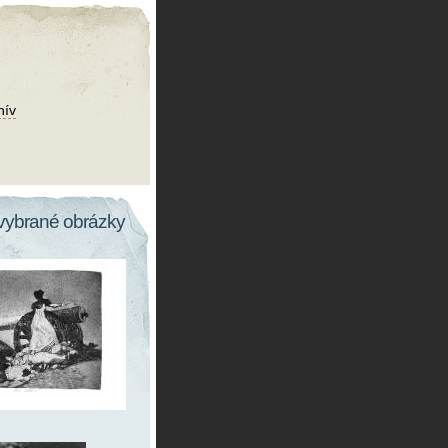
hív
vybrané obrázky