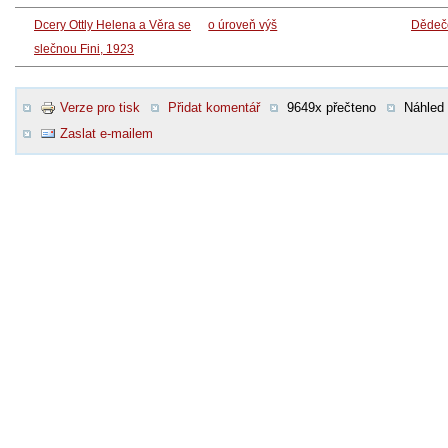
Dcery Ottly Helena a Věra se
o úroveň výš
Dědeč
slečnou Fini, 1923
Verze pro tisk
Přidat komentář
9649x přečteno
Náhled
Zaslat e-mailem