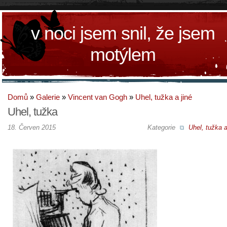
v noci jsem snil, že jsem
motýlem
Domů
»
Galerie
»
Vincent van Gogh
»
Uhel, tužka a jiné
Uhel, tužka
18. Červen 2015
Kategorie
Uhel, tužka a