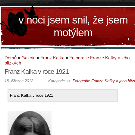
v noci jsem snil, že jsem
motýlem
Domů
»
Galerie
»
Franz Kafka
»
Fotografie Franze Kafky a jeho
blízkých
Franz Kafka v roce 1921
18. Březen 2012
Kategorie
Fotografie Franze Kafky a jeho blí
Franz Kafka v roce 1921