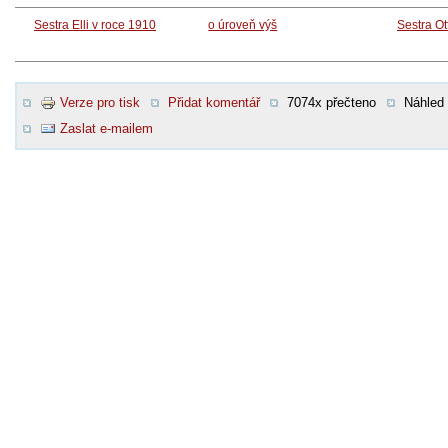
Sestra Elli v roce 1910
o úroveň výš
Sestra Ot
Verze pro tisk
Přidat komentář
7074x přečteno
Náhled
Zaslat e-mailem