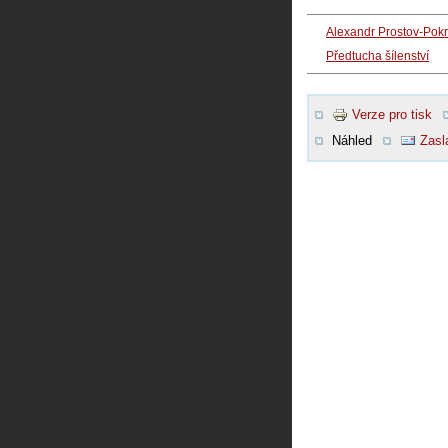
Alexandr Prostov-Pokr
Předtucha šílenství
Verze pro tisk
Náhled
Zasl