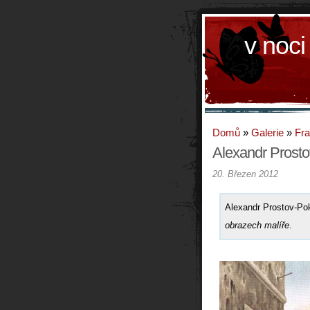
v noci
Domů
»
Galerie
»
Fra
Alexandr Prosto
20. Březen 2012
Alexandr Prostov-Po
obrazech malíře
.