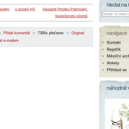
hledat na 
ovský:
o úroveň výš
Alexandr Prostov-Pokrovský:
Co hledat:
Společenství ničemů
navigace
Přidat komentář
7395x přečteno
Original
at e-mailem
Kontakt
Rejstřík
Měsíční arc
Ankety
Přihlásit se
náhodně 