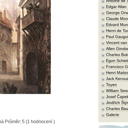
Antoine de 
Edgar Allan
George Orw
Claude Mon
Edvard Mun
Henri de To
Paul Gaugu
Vincent va
Allen Ginsb
Charles Buk
Egon Schiel
Francisco 
Henri Matis
Jack Kerou
Toyen
William Sew
Josef Čape
Jindřich Štý
Charles Bau
Galerie
ná
Průměr:
5
(
1
hodnocení )