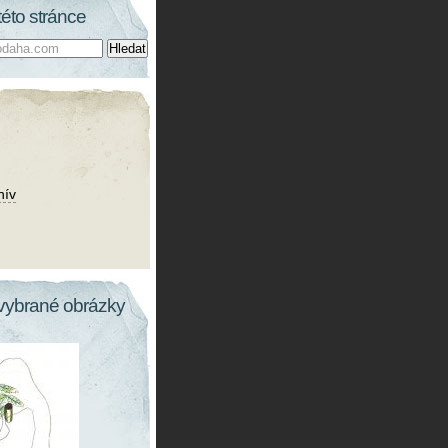
této stránce
hív
vybrané obrázky