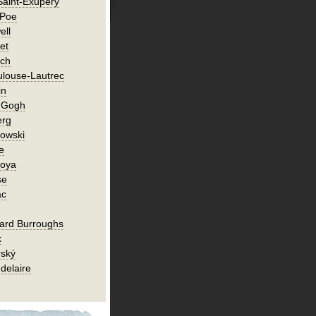
Saint-Exupéry
 Poe
ell
et
ch
ulouse-Lautrec
in
n Gogh
erg
owski
e
Goya
se
ac
ard Burroughs
k
rský
delaire