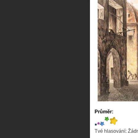
Průměr:
Tvé hlasování:
Žád