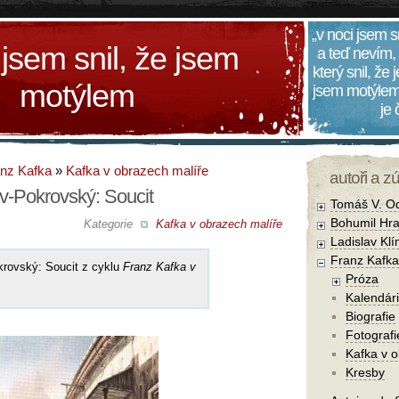
„v noci jsem s
 jsem snil, že jsem
a teď nevím,
který snil, že
motýlem
jsem motýlem
je
nz Kafka
»
Kafka v obrazech malíře
autoři a z
v-Pokrovský: Soucit
Tomáš V. O
Bohumil Hra
Kategorie
Kafka v obrazech malíře
Ladislav Kl
Franz Kafka
krovský: Soucit z cyklu
Franz Kafka v
Próza
Kalendár
Biografie
Fotografi
Kafka v 
Kresby