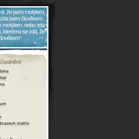
nil, že jsem motýlem,
 zda jsem člověkem,
 je motýlem, nebo zda
, kterému se zdá, že
 člověkem“
účastnění
daha
bal
íma
ium
e
obrazech malíře