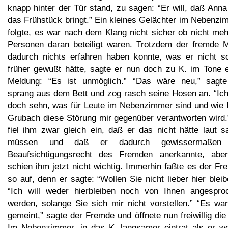
knapp hinter der Tür stand, zu sagen: “Er will, daß Ann
das Frühstück bringt.” Ein kleines Gelächter im Nebenzi
folgte, es war nach dem Klang nicht sicher ob nicht meh
Personen daran beteiligt waren. Trotzdem der fremde 
dadurch nichts erfahren haben konnte, was er nicht s
früher gewußt hätte, sagte er nun doch zu K. im Tone e
Meldung: “Es ist unmöglich.” “Das wäre neu,” sagte
sprang aus dem Bett und zog rasch seine Hosen an. “Ich 
doch sehn, was für Leute im Nebenzimmer sind und wie 
Grubach diese Störung mir gegenüber verantworten wird.
fiel ihm zwar gleich ein, daß er das nicht hätte laut s
müssen und daß er dadurch gewissermaßen 
Beaufsichtigungsrecht des Fremden anerkannte, abe
schien ihm jetzt nicht wichtig. Immerhin faßte es der F
so auf, denn er sagte: “Wollen Sie nicht lieber hier blei
“Ich will weder hierbleiben noch von Ihnen angespro
werden, solange Sie sich mir nicht vorstellen.” “Es war
gemeint,” sagte der Fremde und öffnete nun freiwillig die
Im Nebenzimmer, in das K. langsamer eintrat als er wol