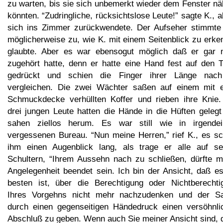
zu warten, bis sie sich unbemerkt wieder dem Fenster nä
könnten. “Zudringliche, rücksichtslose Leute!” sagte K., a
sich ins Zimmer zurückwendete. Der Aufseher stimmte
möglicherweise zu, wie K. mit einem Seitenblick zu erke
glaubte. Aber es war ebensogut möglich daß er gar n
zugehört hatte, denn er hatte eine Hand fest auf den T
gedrückt und schien die Finger ihrer Länge nac
vergleichen. Die zwei Wächter saßen auf einem mit e
Schmuckdecke verhüllten Koffer und rieben ihre Knie.
drei jungen Leute hatten die Hände in die Hüften gelegt
sahen ziellos herum. Es war still wie in irgende
vergessenen Bureau. “Nun meine Herren,” rief K., es sc
ihm einen Augenblick lang, als trage er alle auf se
Schultern, “Ihrem Aussehn nach zu schließen, dürfte m
Angelegenheit beendet sein. Ich bin der Ansicht, daß e
besten ist, über die Berechtigung oder Nichtberechti
Ihres Vorgehns nicht mehr nachzudenken und der S
durch einen gegenseitigen Händedruck einen versöhnli
Abschluß zu geben. Wenn auch Sie meiner Ansicht sind, 