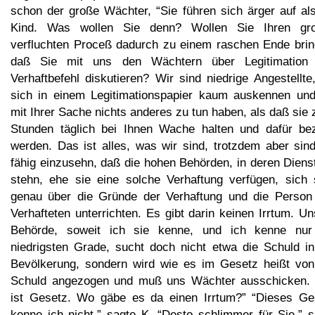
schon der große Wächter, “Sie führen sich ärger auf als
Kind. Was wollen Sie denn? Wollen Sie Ihren gr
verfluchten Proceß dadurch zu einem raschen Ende brin
daß Sie mit uns den Wächtern über Legitimation
Verhaftbefehl diskutieren? Wir sind niedrige Angestellte
sich in einem Legitimationspapier kaum auskennen und
mit Ihrer Sache nichts anderes zu tun haben, als daß sie
Stunden täglich bei Ihnen Wache halten und dafür bez
werden. Das ist alles, was wir sind, trotzdem aber sind
fähig einzusehn, daß die hohen Behörden, in deren Diens
stehn, ehe sie eine solche Verhaftung verfügen, sich 
genau über die Gründe der Verhaftung und die Person
Verhafteten unterrichten. Es gibt darin keinen Irrtum. U
Behörde, soweit ich sie kenne, und ich kenne nur
niedrigsten Grade, sucht doch nicht etwa die Schuld in
Bevölkerung, sondern wird wie es im Gesetz heißt von
Schuld angezogen und muß uns Wächter ausschicken.
ist Gesetz. Wo gäbe es da einen Irrtum?” “Dieses Ge
kenne ich nicht,” sagte K. “Desto schlimmer für Sie,” s