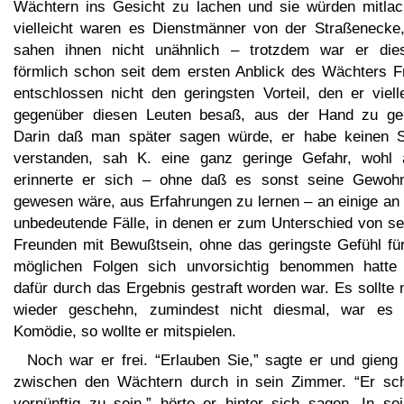
Wächtern ins Gesicht zu lachen und sie würden mitlac
vielleicht waren es Dienstmänner von der Straßenecke,
sahen ihnen nicht unähnlich – trotzdem war er die
förmlich schon seit dem ersten Anblick des Wächters F
entschlossen nicht den geringsten Vorteil, den er viell
gegenüber diesen Leuten besaß, aus der Hand zu ge
Darin daß man später sagen würde, er habe keinen 
verstanden, sah K. eine ganz geringe Gefahr, wohl 
erinnerte er sich – ohne daß es sonst seine Gewohn
gewesen wäre, aus Erfahrungen zu lernen – an einige an 
unbedeutende Fälle, in denen er zum Unterschied von se
Freunden mit Bewußtsein, ohne das geringste Gefühl für
möglichen Folgen sich unvorsichtig benommen hatte
dafür durch das Ergebnis gestraft worden war. Es sollte 
wieder geschehn, zumindest nicht diesmal, war es 
Komödie, so wollte er mitspielen.
Noch war er frei. “Erlauben Sie,” sagte er und gieng 
zwischen den Wächtern durch in sein Zimmer. “Er sch
vernünftig zu sein,” hörte er hinter sich sagen. In se