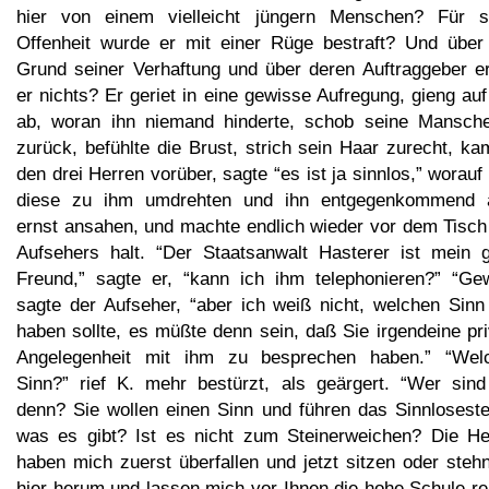
hier von einem vielleicht jüngern Menschen? Für s
Offenheit wurde er mit einer Rüge bestraft? Und über
Grund seiner Verhaftung und über deren Auftraggeber er
er nichts? Er geriet in eine gewisse Aufregung, gieng au
ab, woran ihn niemand hinderte, schob seine Mansche
zurück, befühlte die Brust, strich sein Haar zurecht, k
den drei Herren vorüber, sagte “es ist ja sinnlos,” worauf
diese zu ihm umdrehten und ihn entgegenkommend 
ernst ansahen, und machte endlich wieder vor dem Tisch
Aufsehers halt. “Der Staatsanwalt Hasterer ist mein g
Freund,” sagte er, “kann ich ihm telephonieren?” “Gew
sagte der Aufseher, “aber ich weiß nicht, welchen Sinn
haben sollte, es müßte denn sein, daß Sie irgendeine pr
Angelegenheit mit ihm zu besprechen haben.” “Wel
Sinn?” rief K. mehr bestürzt, als geärgert. “Wer sind
denn? Sie wollen einen Sinn und führen das Sinnloseste
was es gibt? Ist es nicht zum Steinerweichen? Die He
haben mich zuerst überfallen und jetzt sitzen oder steh
hier herum und lassen mich vor Ihnen die hohe Schule re