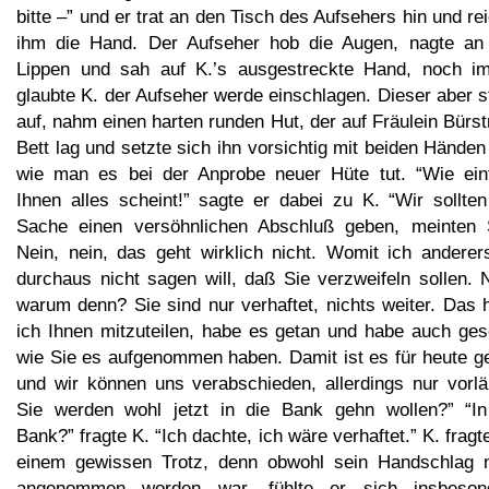
bitte –” und er trat an den Tisch des Aufsehers hin und re
ihm die Hand. Der Aufseher hob die Augen, nagte an
Lippen und sah auf K.’s ausgestreckte Hand, noch i
glaubte K. der Aufseher werde einschlagen. Dieser aber 
auf, nahm einen harten runden Hut, der auf Fräulein Bürs
Bett lag und setzte sich ihn vorsichtig mit beiden Händen
wie man es bei der Anprobe neuer Hüte tut. “Wie ein
Ihnen alles scheint!” sagte er dabei zu K. “Wir sollten
Sache einen versöhnlichen Abschluß geben, meinten 
Nein, nein, das geht wirklich nicht. Womit ich anderers
durchaus nicht sagen will, daß Sie verzweifeln sollen. 
warum denn? Sie sind nur verhaftet, nichts weiter. Das 
ich Ihnen mitzuteilen, habe es getan und habe auch ges
wie Sie es aufgenommen haben. Damit ist es für heute g
und wir können uns verabschieden, allerdings nur vorläu
Sie werden wohl jetzt in die Bank gehn wollen?” “In
Bank?” fragte K. “Ich dachte, ich wäre verhaftet.” K. fragt
einem gewissen Trotz, denn obwohl sein Handschlag n
angenommen worden war, fühlte er sich insbeson