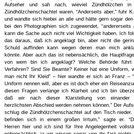
Aufseher und sah nach, wieviel Zündhölzchen in
Zündhölzchenschachtel waren. “Anderseits aber,” fuhr K.
und wandte sich hiebei an alle und hätte gern sogar den
bei den Photographien sich zugewendet, “andererseits 
kann die Sache auch nicht viel Wichtigkeit haben. Ich fo
das daraus, daß ich angeklagt bin, aber nicht die gerin
Schuld auffinden kann wegen deren man mich ankl
könnte. Aber auch das ist nebensächlich, die Hauptfrage
von wem bin ich angeklagt? Welche Behörde führt
Verfahren? Sind Sie Beamte? Keiner hat eine Uniform, 
man nicht Ihr Kleid” – hier wandte er sich an Franz – “
Uniform nennen will, aber es ist doch eher ein Reiseanzu
diesen Fragen verlange ich Klarheit und ich bin überze
daß wir nach dieser Klarstellung von einander
herzlichsten Abschied werden nehmen können.” Der Aufs
schlug die Zündhölzchenschachtel auf den Tisch nieder. 
befinden sich in einem großen Irrtum,” sagte er. “D
Herren hier und ich sind für Ihre Angelegenheit vollstä
nebensächlich, ja wir wissen sogar von ihr fast nichts.