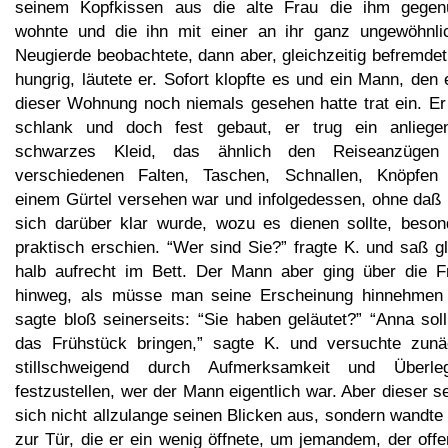
seinem Kopfkissen aus die alte Frau die ihm gegen
wohnte und die ihn mit einer an ihr ganz ungewöhnli
Neugierde beobachtete, dann aber, gleichzeitig befremde
hungrig, läutete er. Sofort klopfte es und ein Mann, den 
dieser Wohnung noch niemals gesehen hatte trat ein. Er
schlank und doch fest gebaut, er trug ein anliege
schwarzes Kleid, das ähnlich den Reiseanzügen
verschiedenen Falten, Taschen, Schnallen, Knöpfen
einem Gürtel versehen war und infolgedessen, ohne daß
sich darüber klar wurde, wozu es dienen sollte, beson
praktisch erschien. “Wer sind Sie?” fragte K. und saß g
halb aufrecht im Bett. Der Mann aber ging über die F
hinweg, als müsse man seine Erscheinung hinnehmen
sagte bloß seinerseits: “Sie haben geläutet?” “Anna sol
das Frühstück bringen,” sagte K. und versuchte zunä
stillschweigend durch Aufmerksamkeit und Überle
festzustellen, wer der Mann eigentlich war. Aber dieser s
sich nicht allzulange seinen Blicken aus, sondern wandte
zur Tür, die er ein wenig öffnete, um jemandem, der off