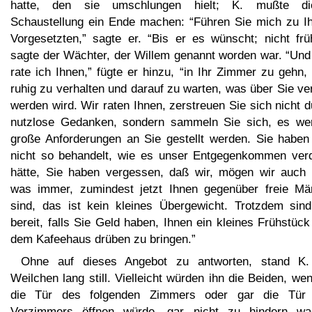
hatte, den sie umschlungen hielt; K. mußte di
Schaustellung ein Ende machen: “Führen Sie mich zu I
Vorgesetzten,” sagte er. “Bis er es wünscht; nicht früh
sagte der Wächter, der Willem genannt worden war. “Und
rate ich Ihnen,” fügte er hinzu, “in Ihr Zimmer zu gehn,
ruhig zu verhalten und darauf zu warten, was über Sie ve
werden wird. Wir raten Ihnen, zerstreuen Sie sich nicht 
nutzlose Gedanken, sondern sammeln Sie sich, es we
große Anforderungen an Sie gestellt werden. Sie haben
nicht so behandelt, wie es unser Entgegenkommen verd
hätte, Sie haben vergessen, daß wir, mögen wir auch 
was immer, zumindest jetzt Ihnen gegenüber freie Mä
sind, das ist kein kleines Übergewicht. Trotzdem sind
bereit, falls Sie Geld haben, Ihnen ein kleines Frühstüc
dem Kafeehaus drüben zu bringen.”
Ohne auf dieses Angebot zu antworten, stand K.
Weilchen lang still. Vielleicht würden ihn die Beiden, we
die Tür des folgenden Zimmers oder gar die Tür
Vorzimmers öffnen würde, gar nicht zu hindern wa