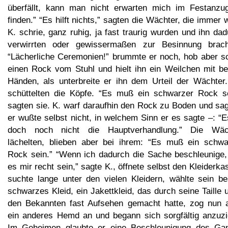
überfällt, kann man nicht erwarten mich im Festanzu
finden.” “Es hilft nichts,” sagten die Wächter, die immer
K. schrie, ganz ruhig, ja fast traurig wurden und ihn da
verwirrten oder gewissermaßen zur Besinnung brach
“Lächerliche Ceremonien!” brummte er noch, hob aber s
einen Rock vom Stuhl und hielt ihn ein Weilchen mit be
Händen, als unterbreite er ihn dem Urteil der Wächter.
schüttelten die Köpfe. “Es muß ein schwarzer Rock se
sagten sie. K. warf daraufhin den Rock zu Boden und sag
er wußte selbst nicht, in welchem Sinn er es sagte –: “E
doch noch nicht die Hauptverhandlung.” Die Wäc
lächelten, blieben aber bei ihrem: “Es muß ein schwa
Rock sein.” “Wenn ich dadurch die Sache beschleunige, 
es mir recht sein,” sagte K., öffnete selbst den Kleiderka
suchte lange unter den vielen Kleidern, wählte sein be
schwarzes Kleid, ein Jakettkleid, das durch seine Taille 
den Bekannten fast Aufsehen gemacht hatte, zog nun 
ein anderes Hemd an und begann sich sorgfältig anzuzi
Im Geheimen glaubte er eine Beschleunigung des Ga