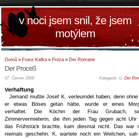
v noci jsem snil, že jsem
motýlem
Domů
»
Franz Kafka
»
Próza
»
Der Romane
Der Proceß
07. Červen 2009
Kategorie
Der Ro
Verhaftung
Jemand mußte Josef K. verleumdet haben, denn ohne
er etwas Böses getan hätte, wurde er eines Mor
verhaftet. Die Köchin der Frau Grubach, se
Zimmervermieterin, die ihm jeden Tag gegen acht Uhr 
das Frühstück brachte, kam diesmal nicht. Das war 
niemals geschehn. K. wartete noch ein Weilchen, sah