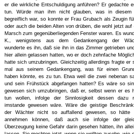
er die wirkliche Entschuldigung anführen? Er gedachte e
tun. Würde man ihm nicht glauben, was in diesem 
begreiflich war, so konnte er Frau Grubach als Zeugin f
oder auch die beiden Alten von drüben, die wohl jetzt au
Marsch zum gegenüberliegenden Fenster waren. Es wund
K., wenigstens aus dem Gedankengang der Wäc
wunderte es ihn, daß sie ihn in das Zimmer getrieben un
hier allein gelassen hatten, wo er doch zehnfache Möglic
hatte sich umzubringen. Gleichzeitig allerdings fragte er 
mal aus seinem Gedankengang, was für einen Grun
haben könnte, es zu tun. Etwa weil die zwei nebenan s
und sein Frühstück abgefangen hatten? Es wäre so sin
gewesen sich umzubringen, daß er, selbst wenn er es h
tun wollen, infolge der Sinnlosigkeit dessen dazu n
imstande gewesen wäre. Wäre die geistige Beschränkt
der Wächter nicht so auffallend gewesen, so hätte
annehmen können, daß auch sie infolge der glei
Überzeugung keine Gefahr darin gesehen hätten, ihn alle
lassen. Sie mochten jetzt, wenn sie wollten zusehn, wie 