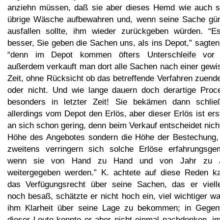
anziehn müssen, daß sie aber dieses Hemd wie auch s
übrige Wäsche aufbewahren und, wenn seine Sache gün
ausfallen sollte, ihm wieder zurückgeben würden. “Es
besser, Sie geben die Sachen uns, als ins Depot,” sagten
“denn im Depot kommen öfters Unterschleife vor
außerdem verkauft man dort alle Sachen nach einer gewi
Zeit, ohne Rücksicht ob das betreffende Verfahren zuende
oder nicht. Und wie lange dauern doch derartige Proc
besonders in letzter Zeit! Sie bekämen dann schließ
allerdings vom Depot den Erlös, aber dieser Erlös ist er
an sich schon gering, denn beim Verkauf entscheidet nich
Höhe des Angebotes sondern die Höhe der Bestechung,
zweitens verringern sich solche Erlöse erfahrungsge
wenn sie von Hand zu Hand und von Jahr zu 
weitergegeben werden.” K. achtete auf diese Reden k
das Verfügungsrecht über seine Sachen, das er vielle
noch besaß, schätzte er nicht hoch ein, viel wichtiger w
ihm Klarheit über seine Lage zu bekommen; in Gegen
dieser Leute konnte er aber nicht einmal nachdenken, i