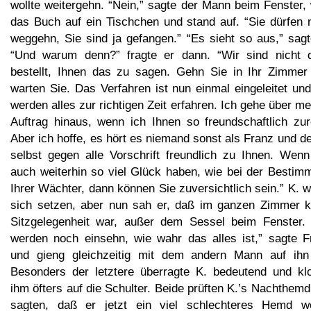
wollte weitergehn. “Nein,” sagte der Mann beim Fenster,
das Buch auf ein Tischchen und stand auf. “Sie dürfen n
weggehn, Sie sind ja gefangen.” “Es sieht so aus,” sagt
“Und warum denn?” fragte er dann. “Wir sind nicht 
bestellt, Ihnen das zu sagen. Gehn Sie in Ihr Zimmer
warten Sie. Das Verfahren ist nun einmal eingeleitet un
werden alles zur richtigen Zeit erfahren. Ich gehe über m
Auftrag hinaus, wenn ich Ihnen so freundschaftlich zur
Aber ich hoffe, es hört es niemand sonst als Franz und de
selbst gegen alle Vorschrift freundlich zu Ihnen. Wenn
auch weiterhin so viel Glück haben, wie bei der Bestim
Ihrer Wächter, dann können Sie zuversichtlich sein.” K. w
sich setzen, aber nun sah er, daß im ganzen Zimmer k
Sitzgelegenheit war, außer dem Sessel beim Fenster. 
werden noch einsehn, wie wahr das alles ist,” sagte F
und gieng gleichzeitig mit dem andern Mann auf ihn
Besonders der letztere überragte K. bedeutend und klo
ihm öfters auf die Schulter. Beide prüften K.’s Nachthem
sagten, daß er jetzt ein viel schlechteres Hemd w