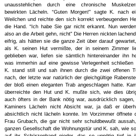
unausstehlichen durch eine chronische Muskelzer
bewirkten Lächeln. “Guten Morgen!” sagte K. nach e
Weilchen und reichte den sich korrekt verbeugenden He
die Hand. “Ich habe Sie gar nicht erkannt. Nun werden
also an die Arbeit gehn, nicht” Die Herren nickten lachen
eifrig, als hätten sie die ganze Zeit über darauf gewartet
als K. seinen Hut vermißte, der in seinem Zimmer li
geblieben war, liefen sie sämtlich hintereinander ihn h
was immerhin auf eine gewisse Verlegenheit schließen l
K. stand still und sah ihnen durch die zwei offenen T
nach, der letzte war natürlich der gleichgültige Rabenste
der bloß einen eleganten Trab angeschlagen hatte. Kam
überreichte den Hut und K. mußte sich, wie dies übri
auch öfters in der Bank nötig war, ausdrücklich sagen,
Kaminers Lächeln nicht Absicht war, ja daß er überh
absichtlich nicht lächeln konnte. Im Vorzimmer öffnete 
Frau Grubach, die gar nicht sehr schuldbewußt aussah,
ganzen Gesellschaft die Wohnungstür und K. sah, wie so 
auf ihr Schürzenband nieder, das so unnötig tief in i