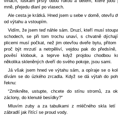
vlnách, luskám prsty obou rukou a dětem, které jdou p
mně, přejedu dlaní po vlasech.
Ale cesta je krátká. Hned jsem u sebe v domě, otevřu 
od výtahu a vstoupím.
Vidím, že jsem teď náhle sám. Druzí, kteří musí stoup
schodech, se při tom trochu unaví, s chvatně dýchají
plicemi musí počkat, než jim otevřou dveře bytu, přitom
proč být mrzutí a netrpěliví, vejdou pak do předsíně,
pověsí klobouk, a teprve když projdou chodbou k
několika skleněných dveří do svého pokoje, jsou sami.
Já však jsem hned ve výtahu sám, a opíraje se o kol
dívám se do úzkého zrcadla. Když se dá výtah do poh
řeknu:
“Zmlkněte, ustupte, chcete do stínu stromů, za ok
záclony, do klenuté besídky?”
Mluvím zuby a za tabulkami z mléčného skla letí 
zábradlí jak řítící se proud vody.