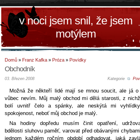
v noci jsem snil, že jsem
motýlem
Domů
»
Franz Kafka
»
Próza
»
Povídky
Obchodník
03. Březen 2008
Kategorie
Pov
Možná že někteří lidé mají se mnou soucit, ale já o
vůbec nevím. Můj malý obchod mi dělá starosti, z nich
bolí uvnitř čelo a spánky, ale neskýtá mi vyhlídk
spokojenost, neboť můj obchod je malý.
Na hodiny dopředu musím činit opatření, udržov
bdělosti sluhovu paměť, varovat před obávanými chybami
jednom každém ročním období odhadovat, jaká zavl