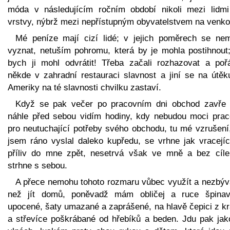
móda v následujícím ročním období nikoli mezi lidm
vrstvy, nýbrž mezi nepřístupným obyvatelstvem na venko
Mé peníze mají cizí lidé; v jejich poměrech se ne
vyznat, netuším pohromu, která by je mohla postihnout;
bych ji mohl odvrátit! Třeba začali rozhazovat a pořá
někde v zahradní restauraci slavnost a jiní se na útěk
Ameriky na té slavnosti chvilku zastaví.
Když se pak večer po pracovním dni obchod zavře 
náhle před sebou vidím hodiny, kdy nebudou moci prac
pro neutuchající potřeby svého obchodu, tu mé vzrušení,
jsem ráno vyslal daleko kupředu, se vrhne jak vracejíc
příliv do mne zpět, nesetrvá však ve mně a bez cíl
strhne s sebou.
A přece nemohu tohoto rozmaru vůbec využít a nezbýv
než jít domů, poněvadž mám obličej a ruce špina
upocené, šaty umazané a zaprášené, na hlavě čepici z k
a střevíce poškrábané od hřebíků a beden. Jdu pak jak