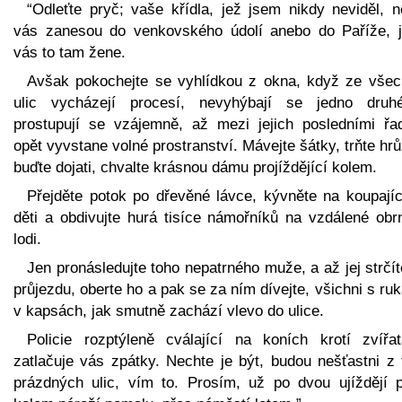
“Odleťte pryč; vaše křídla, jež jsem nikdy neviděl, n
vás zanesou do venkovského údolí anebo do Paříže, je
vás to tam žene.
Avšak pokochejte se vyhlídkou z okna, když ze všech
ulic vycházejí procesí, nevyhýbají se jedno druh
prostupují se vzájemně, až mezi jejich posledními řa
opět vyvstane volné prostranství. Mávejte šátky, trňte hr
buďte dojati, chvalte krásnou dámu projíždějící kolem.
Přejděte potok po dřevěné lávce, kývněte na koupajíc
děti a obdivujte hurá tisíce námořníků na vzdálené obr
lodi.
Jen pronásledujte toho nepatrného muže, a až jej strčí
průjezdu, oberte ho a pak se za ním dívejte, všichni s r
v kapsách, jak smutně zachází vlevo do ulice.
Policie rozptýleně cválající na koních krotí zvířa
zatlačuje vás zpátky. Nechte je být, budou nešťastni z 
prázdných ulic, vím to. Prosím, už po dvou ujíždějí p