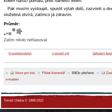
kolem nároží pomalu, přes náměstí letem.”
Pak musím vystoupit, spustit výtah dolů, zazvonit u dv
služebná otvírá, zatímco já zdravím.
Průměr:
Zatím nikdo nehlasoval
O podobenstvích
o úroveň výš
Odhalení šejd
Verze pro tisk
Přidat komentář
5063x přečteno
Zasl
e-mailem
Tomáš Odaha © 1999-2022