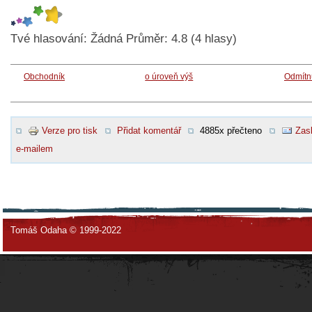
Tvé hlasování:
Žádná
Průměr:
4.8
(
4
hlasy)
Obchodník
o úroveň výš
Odmítn
Verze pro tisk
Přidat komentář
4885x přečteno
Zasl
e-mailem
Tomáš Odaha © 1999-2022