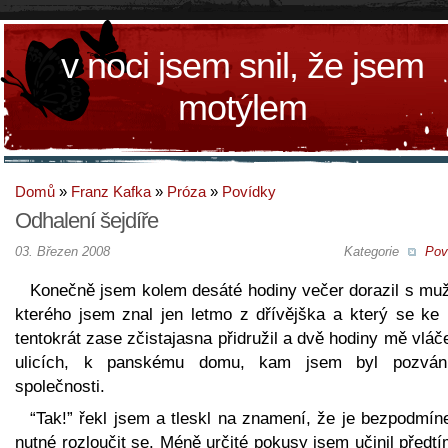
v noci jsem snil, že jsem
motýlem
Domů
»
Franz Kafka
»
Próza
»
Povídky
Odhalení šejdíře
03. Březen 2008
Kategorie
Pov
Konečně jsem kolem desáté hodiny večer dorazil s mu
kterého jsem znal jen letmo z dřívějška a který se ke
tentokrát zase zčistajasna přidružil a dvě hodiny mě vláč
ulicích, k panskému domu, kam jsem byl pozvá
společnosti.
“Tak!” řekl jsem a tleskl na znamení, že je bezpodmín
nutné rozloučit se. Méně určité pokusy jsem učinil předtí