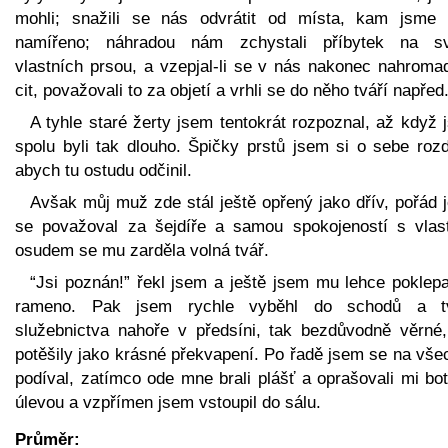
mohli; snažili se nás odvrátit od místa, kam jsme 
namířeno; náhradou nám zchystali příbytek na s
vlastních prsou, a vzepjal-li se v nás nakonec nahroma
cit, považovali to za objetí a vrhli se do něho tváří napřed
A tyhle staré žerty jsem tentokrát rozpoznal, až když
spolu byli tak dlouho. Špičky prstů jsem si o sebe rozd
abych tu ostudu odčinil.
Avšak můj muž zde stál ještě opřený jako dřív, pořád 
se považoval za šejdíře a samou spokojeností s vlas
osudem se mu zarděla volná tvář.
“Jsi poznán!” řekl jsem a ještě jsem mu lehce poklepa
rameno. Pak jsem rychle vyběhl do schodů a t
služebnictva nahoře v předsíni, tak bezdůvodně věrné
potěšily jako krásné překvapení. Po řadě jsem se na vše
podíval, zatímco ode mne brali plášť a oprašovali mi bo
úlevou a vzpřímen jsem vstoupil do sálu.
Průměr: