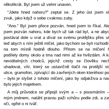
několikrát. Byl jsem už velmi unaven.
“Jdete hned nahoru?” zeptal se. Z jeho úst jsem sl
zvuk, jako když o sebe cvaknou zuby.
“Ano.” Byl jsem přece pozván, hned jsem to říkal. Ale
jsem pozván nahoru, kde bych už tak rád byl, a ne abyc
postával dole u vrat a díval se svému protějšku přes uš
teď abych s ním ještě mlčel, jako bychom se byli rozhodli
na tom místě hodně dlouho. Přitom se na mlčení 
podílely domy okolo a tma nad nimi až ke hvězdám. A k
neviditelných chodců, jejichž cesty se člověku nech
uhadovat, vítr, který se ustavičně tlačil na protější s
ulice, gramofon, zpívající do zavřených oken kteréhosi p
– bylo je slyšet z tohoto mlčení, jako by odjakživa a n
bylo jejich majetkem.
A můj průvodce se připojil svým a – s pousmáním –
mým jménem, natáhl pravou paži vzhůru podle zdi, a za
oči, opřel o ni tvář.