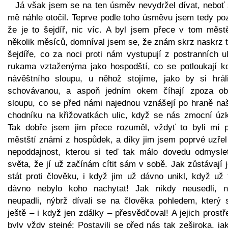
Já však jsem se na ten úsměv nevydržel dívat, neboť 
mě náhle otočil. Teprve podle toho úsměvu jsem tedy poz
že je to šejdíř, nic víc. A byl jsem přece v tom měst
několik měsíců, domníval jsem se, že znám skrz naskrz t
šejdíře, co za noci proti nám vystupují z postranních u
rukama vztaženýma jako hospodští, co se potloukají k
návěštního sloupu, u něhož stojíme, jako by si hrál
schovávanou, a aspoň jedním okem číhají zpoza ob
sloupu, co se před námi najednou vznášejí po hraně na
chodníku na křižovatkách ulic, když se nás zmocní úzk
Tak dobře jsem jim přece rozuměl, vždyť to byli mí p
městští známí z hospůdek, a díky jim jsem poprvé uzřel
nepoddajnost, kterou si teď tak málo dovedu odmysle
světa, že jí už začínám cítit sám v sobě. Jak zůstávají 
stát proti člověku, i když jim už dávno unikl, když už 
dávno nebylo koho nachytat! Jak nikdy neusedli, n
neupadli, nýbrž dívali se na člověka pohledem, který s
ještě – i když jen zdálky – přesvědčoval! A jejich prost
byly vždy stejné: Postavili se před nás tak zeširoka, ja