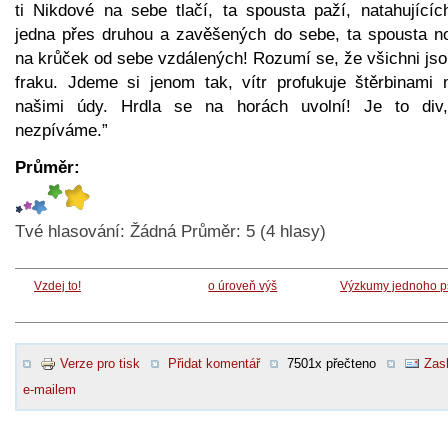
ti Nikdové na sebe tlačí, ta spousta paží, natahujícíc
jedna přes druhou a zavěšených do sebe, ta spousta n
na krůček od sebe vzdálených! Rozumí se, že všichni jso
fraku. Jdeme si jenom tak, vítr profukuje štěrbinami 
našimi údy. Hrdla se na horách uvolní! Je to div
nezpíváme.”
Průměr:
Tvé hlasování:
Žádná
Průměr:
5
(
4
hlasy)
Vzdej to!
o úroveň výš
Výzkumy jednoho p
Verze pro tisk
Přidat komentář
7501x přečteno
Zasl
e-mailem