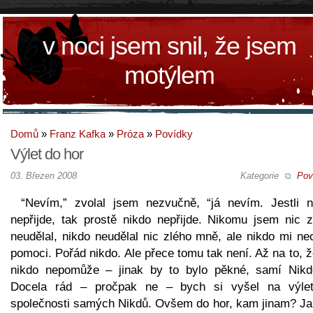
v noci jsem snil, že jsem
motýlem
Domů
»
Franz Kafka
»
Próza
»
Povídky
Výlet do hor
03. Březen 2008
Kategorie
Pov
“Nevím,” zvolal jsem nezvučně, “já nevím. Jestli n
nepřijde, tak prostě nikdo nepřijde. Nikomu jsem nic z
neudělal, nikdo neudělal nic zlého mně, ale nikdo mi ne
pomoci. Pořád nikdo. Ale přece tomu tak není. Až na to, 
nikdo nepomůže – jinak by to bylo pěkné, samí Nikd
Docela rád – pročpak ne – bych si vyšel na výle
společnosti samých Nikdů. Ovšem do hor, kam jinam? Ja