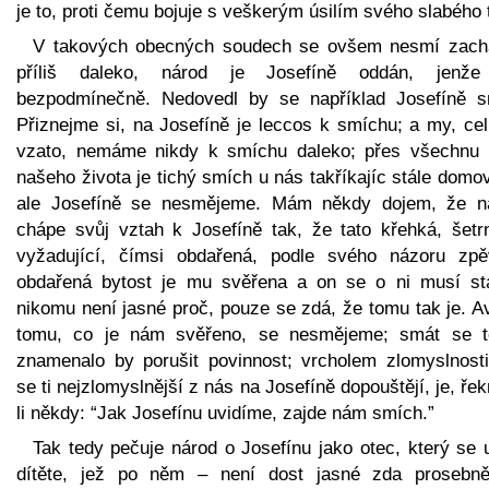
je to, proti čemu bojuje s veškerým úsilím svého slabého 
V takových obecných soudech se ovšem nesmí zach
příliš daleko, národ je Josefíně oddán, jenž
bezpodmínečně. Nedovedl by se například Josefíně s
Přiznejme si, na Josefíně je leccos k smíchu; a my, ce
vzato, nemáme nikdy k smíchu daleko; přes všechnu 
našeho života je tichý smích u nás takříkajíc stále dom
ale Josefíně se nesmějeme. Mám někdy dojem, že n
chápe svůj vztah k Josefíně tak, že tato křehká, šetrn
vyžadující, čímsi obdařená, podle svého názoru zp
obdařená bytost je mu svěřena a on se o ni musí sta
nikomu není jasné proč, pouze se zdá, že tomu tak je. A
tomu, co je nám svěřeno, se nesmějeme; smát se 
znamenalo by porušit povinnost; vrcholem zlomyslnosti,
se ti nejzlomyslnější z nás na Josefíně dopouštějí, je, ře
li někdy: “Jak Josefínu uvidíme, zajde nám smích.”
Tak tedy pečuje národ o Josefínu jako otec, který se 
dítěte, jež po něm – není dost jasné zda prosebně