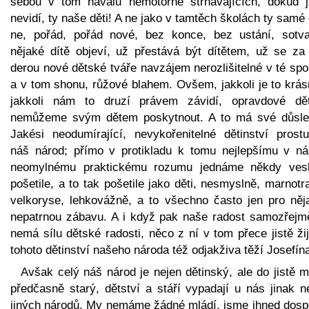
sebou v tom návalu nemotorně strhávajících, dokud j
nevidí, ty naše děti! A ne jako v tamtěch školách ty samé 
ne, pořád, pořád nové, bez konce, bez ustání, sotv
nějaké dítě objeví, už přestává být dítětem, už se za
derou nové dětské tváře navzájem nerozlišitelné v té sp
a v tom shonu, růžové blahem. Ovšem, jakkoli je to krás
jakkoli nám to druzí právem závidí, opravdové dět
nemůžeme svým dětem poskytnout. A to má své důsle
Jakési neodumírající, nevykořenitelné dětinství prostu
náš národ; přímo v protikladu k tomu nejlepšímu v ná
neomylnému praktickému rozumu jednáme někdy ves
pošetile, a to tak pošetile jako děti, nesmyslně, marnotr
velkoryse, lehkovážně, a to všechno často jen pro něj
nepatrnou zábavu. A i když pak naše radost samozřejm
nemá sílu dětské radosti, něco z ní v tom přece jistě ži
tohoto dětinství našeho národa též odjakživa těží Josefín
Avšak celý náš národ je nejen dětinský, ale do jistě m
předčasně starý, dětství a stáří vypadají u nás jinak n
jiných národů. My nemáme žádné mládí, jsme ihned dospě