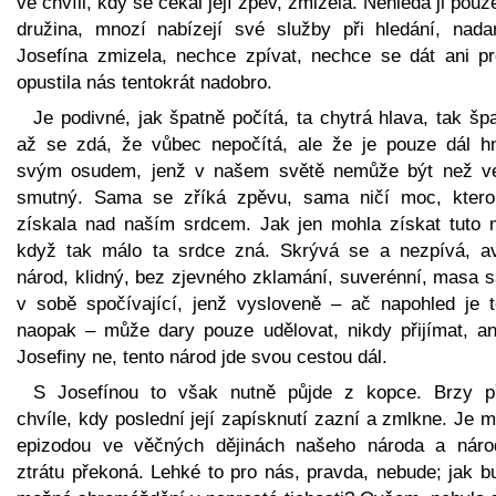
ve chvíli, kdy se čekal její zpěv, zmizela. Nehledá ji pouze
družina, mnozí nabízejí své služby při hledání, nada
Josefína zmizela, nechce zpívat, nechce se dát ani pro
opustila nás tentokrát nadobro.
Je podivné, jak špatně počítá, ta chytrá hlava, tak šp
až se zdá, že vůbec nepočítá, ale že je pouze dál h
svým osudem, jenž v našem světě nemůže být než ve
smutný. Sama se zříká zpěvu, sama ničí moc, ktero
získala nad naším srdcem. Jak jen mohla získat tuto 
když tak málo ta srdce zná. Skrývá se a nezpívá, a
národ, klidný, bez zjevného zklamání, suverénní, masa 
v sobě spočívající, jenž vysloveně – ač napohled je 
naopak – může dary pouze udělovat, nikdy přijímat, an
Josefiny ne, tento národ jde svou cestou dál.
S Josefínou to však nutně půjde z kopce. Brzy př
chvíle, kdy poslední její zapísknutí zazní a zmlkne. Je 
epizodou ve věčných dějinách našeho národa a náro
ztrátu překoná. Lehké to pro nás, pravda, nebude; jak b