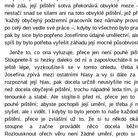
mně zdá, její pištění sotva překonává obvyklé meze 
nestačí snad se silami ani na toto obvyklé pištění, jež p
‘každý obyčejný podzemní pracovník bez námahy provo
po celý den vedle své práce –, kdyby to všechno bylo pr
pak by sice bylo popřeno Josefínino údajné umělectví, al
spíš by bylo potřeba vyřešit záhadu její mocné působivost
Jenže to, co ona vyluzuje, přece jen není pouhé pišt
Stoupnete-li si hezky daleko od ní a zaposloucháte-li s
ještě lépe, vyzkoušíte-li se v tomto ohledu, třeba 
Josefína zpívá mezi ostatními hlasy a vy si dáte za 
rozpoznat její hlas, pak docela určitě neuslyšíte nic j
než docela obyčejné pištění, trochu nápadné leda tím, j
tenounké a slabé. Ale stojíte-li před ní, přece jen to 
pouhé pištění; abyste pochopili její umění, je třeba ji 
slyšet, ale i vidět. I kdyby to bylo jenom to naše každo
pištění, přece je zvláštní už to, že si tu někdo oká
stoupne a začne provádět něco docela běžn
Rozlousknout ořech věru není žádné umění, proto si 