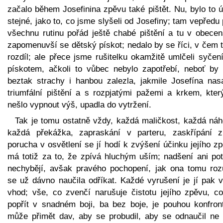
začalo během Josefinina zpěvu také pištět. Nu, bylo to 
stejné, jako to, co jsme slyšeli od Josefiny; tam vepředu
všechnu rutinu pořád ještě chabé pištění a tu v obecen
zapomenuvší se dětský pískot; nedalo by se říci, v čem 
rozdíl; ale přece jsme rušitelku okamžitě umlčeli syčen
pískotem, ačkoli to vůbec nebylo zapotřebí, neboť by 
beztak strachy i hanbou zalezla, jakmile Josefína nasa
triumfální pištění a s rozpjatými pažemi a krkem, kter
nešlo vypnout výš, upadla do vytržení.
Tak je tomu ostatně vždy, každá maličkost, každá náh
každá překážka, zapraskání v parteru, zaskřípání z
porucha v osvětlení se jí hodí k zvýšení účinku jejího z
má totiž za to, že zpívá hluchým uším; nadšení ani pot
nechybějí, avšak pravého pochopení, jak ona tomu roz
se už dávno naučila odříkat. Každé vyrušení je jí pak v
vhod; vše, co zvenčí narušuje čistotu jejího zpěvu, co
popřít v snadném boji, ba bez boje, je pouhou konfront
může přimět dav, aby se probudil, aby se odnaučil ne 