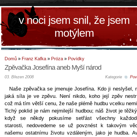
v noci jsem snil, že jsem
motýlem
Domů
»
Franz Kafka
»
Próza
»
Povídky
Zpěvačka Josefína aneb Myší národ
03. Březen 2008
Kategorie
Pov
Naše zpěvačka se jmenuje Josefína. Kdo ji neslyšel, n
jaká síla je ve zpěvu. Není nikdo, koho její zpěv nestr
což má tím větší cenu, že naše plémě hudbu vcelku nemil
Tichý poklid je nám nejmilejší hudbou; náš život je těžký
když se někdy pokusíme setřást všechny každod
starosti, nedovedeme se už povznést k takovým vě
našemu ostatnímu životu vzdáleným, jako je hudba. A