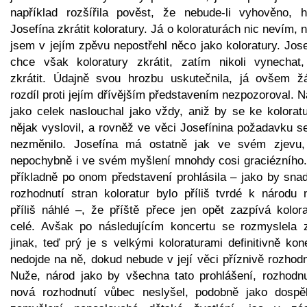
například rozšířila pověst, že nebude-li vyhověno, h
Josefína zkrátit koloratury. Já o koloraturách nic nevím, 
jsem v jejím zpěvu nepostřehl něco jako koloratury. Jos
chce však koloratury zkrátit, zatím nikoli vynechat,
zkrátit. Údajně svou hrozbu uskutečnila, já ovšem ž
rozdíl proti jejím dřívějším představením nezpozoroval. 
jako celek naslouchal jako vždy, aniž by se ke kolorat
nějak vyslovil, a rovněž ve věci Josefínina požadavku s
nezměnilo. Josefína má ostatně jak ve svém zjevu,
nepochybně i ve svém myšlení mnohdy cosi graciézního.
příkladně po onom představení prohlásila – jako by snad
rozhodnutí stran koloratur bylo příliš tvrdé k národu 
příliš náhlé –, že příště přece jen opět zazpívá kolora
celé. Avšak po následujícím koncertu se rozmyslela 
jinak, teď prý je s velkými koloraturami definitivně ko
nedojde na ně, dokud nebude v její věci příznivě rozhod
Nuže, národ jako by všechna tato prohlášení, rozhodnu
nová rozhodnutí vůbec neslyšel, podobně jako dospě