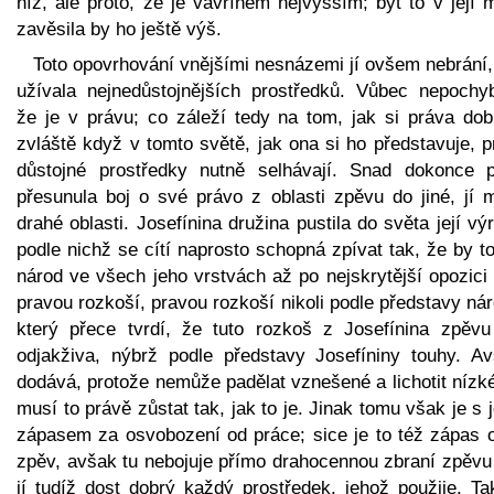
níž, ale proto, že je vavřínem nejvyšším; být to v její 
zavěsila by ho ještě výš.
Toto opovrhování vnějšími nesnázemi jí ovšem nebrání,
užívala nejnedůstojnějších prostředků. Vůbec nepochyb
že je v právu; co záleží tedy na tom, jak si práva dob
zvláště když v tomto světě, jak ona si ho představuje, 
důstojné prostředky nutně selhávají. Snad dokonce p
přesunula boj o své právo z oblasti zpěvu do jiné, jí 
drahé oblasti. Josefínina družina pustila do světa její vý
podle nichž se cítí naprosto schopná zpívat tak, že by t
národ ve všech jeho vrstvách až po nejskrytější opozici
pravou rozkoší, pravou rozkoší nikoli podle představy ná
který přece tvrdí, že tuto rozkoš z Josefínina zpěvu 
odjakživa, nýbrž podle představy Josefíniny touhy. Av
dodává, protože nemůže padělat vznešené a lichotit nízk
musí to právě zůstat tak, jak to je. Jinak tomu však je s 
zápasem za osvobození od práce; sice je to též zápas o 
zpěv, avšak tu nebojuje přímo drahocennou zbraní zpěvu 
jí tudíž dost dobrý každý prostředek, jehož použije. Ta