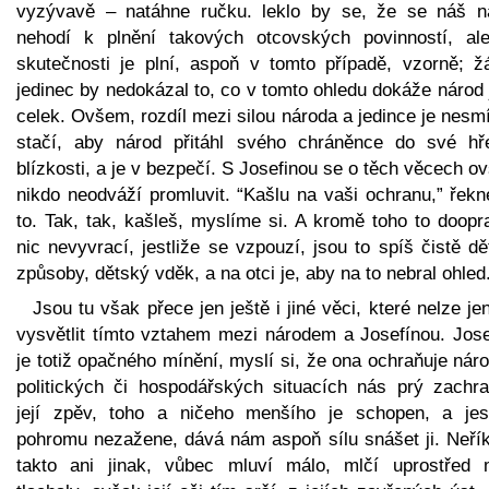
vyzývavě – natáhne ručku. leklo by se, že se náš n
nehodí k plnění takových otcovských povinností, al
skutečnosti je plní, aspoň v tomto případě, vzorně; ž
jedinec by nedokázal to, co v tomto ohledu dokáže národ
celek. Ovšem, rozdíl mezi silou národa a jedince je nesm
stačí, aby národ přitáhl svého chráněnce do své hře
blízkosti, a je v bezpečí. S Josefinou se o těch věcech 
nikdo neodváží promluvit. “Kašlu na vaši ochranu,” řekn
to. Tak, tak, kašleš, myslíme si. A kromě toho to doopr
nic nevyvrací, jestliže se vzpouzí, jsou to spíš čistě d
způsoby, dětský vděk, a na otci je, aby na to nebral ohled
Jsou tu však přece jen ještě i jiné věci, které nelze je
vysvětlit tímto vztahem mezi národem a Josefínou. Jose
je totiž opačného mínění, myslí si, že ona ochraňuje nár
politických či hospodářských situacích nás prý zachra
její zpěv, toho a ničeho menšího je schopen, a jest
pohromu nezažene, dává nám aspoň sílu snášet ji. Neřík
takto ani jinak, vůbec mluví málo, mlčí uprostřed 