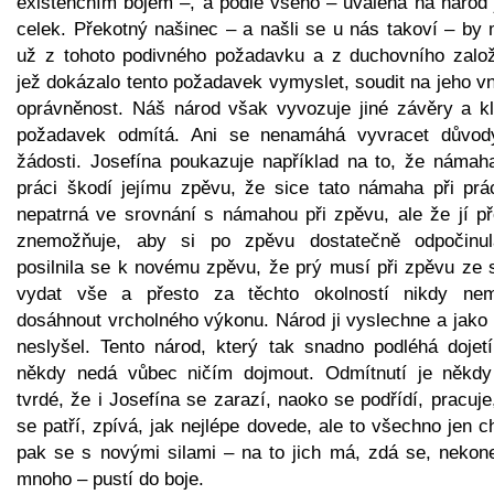
existenčním bojem –, a podle všeho – uvalena na národ 
celek. Překotný našinec – a našli se u nás takoví – by 
už z tohoto podivného požadavku a z duchovního založ
jež dokázalo tento požadavek vymyslet, soudit na jeho vn
oprávněnost. Náš národ však vyvozuje jiné závěry a kl
požadavek odmítá. Ani se nenamáhá vyvracet důvod
žádosti. Josefína poukazuje například na to, že námaha
práci škodí jejímu zpěvu, že sice tato námaha při prác
nepatrná ve srovnání s námahou při zpěvu, ale že jí př
znemožňuje, aby si po zpěvu dostatečně odpočinu
posilnila se k novému zpěvu, že prý musí při zpěvu ze 
vydat vše a přesto za těchto okolností nikdy ne
dosáhnout vrcholného výkonu. Národ ji vyslechne a jako 
neslyšel. Tento národ, který tak snadno podléhá dojetí
někdy nedá vůbec ničím dojmout. Odmítnutí je někdy
tvrdé, že i Josefína se zarazí, naoko se podřídí, pracuje
se patří, zpívá, jak nejlépe dovede, ale to všechno jen ch
pak se s novými silami – na to jich má, zdá se, nekon
mnoho – pustí do boje.