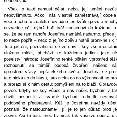
neobětovala.
Však to také nemusí dělat, neboť její umění nezůs
nepovšimnuto. Ačkoli nás vlastně zaměstnávají docela 
věci a ticho tu zdaleka nevládne jen kvůli zpěvu a mnoh
nezvedne oči, nýbrž boří tvář sousedovi do kožichu, a
se, že se tam nahoře Josefína namáhá nadarmo, přece j
to nelze popřít – něco z jejího zpěvu nutně pronikne i k
Toto pištění, pozdvihující se ve chvíli, kdy všem ostatn
uloženo mlčet, přichází ke každému jedinci jako ně
poselství národa; Josefínino tenké pištění vprostřed tě
rozhodnutí se téměř podobá živoření našeho ná
uprostřed vřavy nepřátelského světa. Josefína se pros
tato nicka co do hlasu, tato nicka co do výkonnosti se pr
a prorazí si k nám cestu; pomyšlení na to blaží. Opravd
pěvce, kdyby se kdy vůbec u nás našel, bychom v ta
chvíli nesnesli a svorně bychom odmítli nesmysl
podobného představení. Kéž je Josefína navždy ušet
poznání, že nasloucháme-li jí, je to jen důkaz proti je
zpěvu. Asi to tuší, proč by jinak tak vášnivě popírala, 