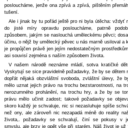
posloucháme, jenže ona zpívá a zpívá, pištěním přemáh
tušení.
Ale i jinak by tu pořád ještě pro ni byla útěcha: vždyť 
do jisté míry opravdu posloucháme, patrně podo
způsobem, jakým se naslouchá uměleckému pěvci; dosa
účinu, o nějž by umělecký pěvec u nás marně usiloval a 
je propůjčen právě jen jejím nedostatečným prostředkům
asi souvisí zejména s naším způsobem života.
V našem národě neznáme mládí, sotva kratičké děts
Vyskytují se sice pravidelně požadavky, že by se dětem 
dopřát nějaká obzvláštní svoboda, zvláštní úlevy, že b
mělo uznat jejich právo na trochu bezstarostnosti, na t
nerozumného prohánění, na trochu hry, a že by se to
právu mělo učinit zadost; takové požadavky se objevu
skoro každý je schvaluje, nic si nezasluhuje spíše schv
než ony, ale zároveň nic nezapadá méně do reality na
života,. požadavky se schvalují, činí se pokusy v je
smyslu, ale brzy je opět vše při starém. Náš život je už 