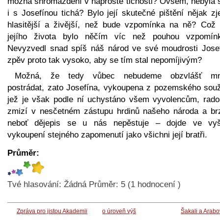
možná shromáždění v naprosté tichosti? Ovšem, nebyla 
i s Josefínou tichá? Bylo její skutečné pištění nějak z
hlasitější a živější, než bude vzpomínka na ně? Což 
jejího života bylo něčím víc než pouhou vzpomín
Nevyzvedl snad spíš náš národ ve své moudrosti Josef
zpěv proto tak vysoko, aby se tím stal nepomíjivým?
Možná, že tedy vůbec nebudeme obzvlášť m
postrádat, zato Josefína, vykoupena z pozemského souž
jež je však podle ní uchystáno všem vyvolencům, rado
zmizí v nesčetném zástupu hrdinů našeho národa a br
neboť dějepis se u nás nepěstuje – dojde ve vy
vykoupení stejného zapomenutí jako všichni její bratři.
Průměr:
Tvé hlasování:
Žádná
Průměr:
5
(
1
hodnocení )
Zpráva pro jistou Akademii
o úroveň výš
Šakali a Arab