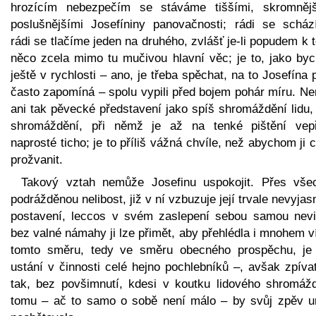
hrozícím nebezpečím se stáváme tiššími, skromnějš
poslušnějšími Josefíniny panovačnosti; rádi se scház
rádi se tlačíme jeden na druhého, zvlášť je-li popudem k
něco zcela mimo tu mučivou hlavní věc; je to, jako by
ještě v rychlosti – ano, je třeba spěchat, na to Josefína p
často zapomíná – spolu vypili před bojem pohár míru. Ne
ani tak pěvecké představení jako spíš shromáždění lidu,
shromáždění, při němž je až na tenké pištění vep
naprosté ticho; je to příliš vážná chvíle, než abychom ji c
prožvanit.
Takový vztah nemůže Josefinu uspokojit. Přes vše
podrážděnou nelibost, již v ní vzbuzuje její trvale nevyja
postavení, leccos v svém zaslepení sebou samou nevi
bez valné námahy ji lze přimět, aby přehlédla i mnohem v
tomto směru, tedy ve směru obecného prospěchu, je
ustání v činnosti celé hejno pochlebníků –, avšak zpíva
tak, bez povšimnutí, kdesi v koutku lidového shromážd
tomu – ač to samo o sobě není málo – by svůj zpěv ur