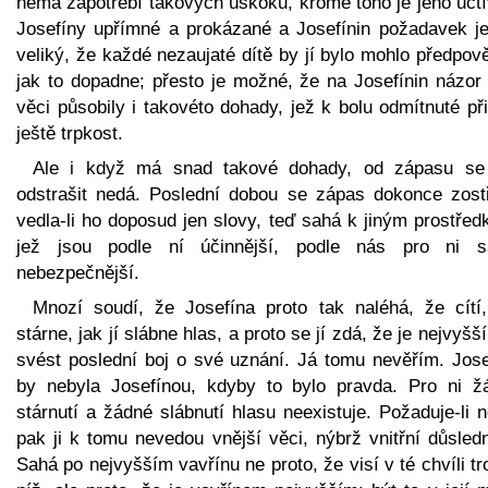
nemá zapotřebí takových úskoků, kromě toho je jeho uctí
Josefíny upřímné a prokázané a Josefínin požadavek je
veliký, že každé nezaujaté dítě by jí bylo mohlo předpov
jak to dopadne; přesto je možné, že na Josefínin názor 
věci působily i takovéto dohady, jež k bolu odmítnuté př
ještě trpkost.
Ale i když má snad takové dohady, od zápasu se
odstrašit nedá. Poslední dobou se zápas dokonce zostř
vedla-li ho doposud jen slovy, teď sahá k jiným prostře
jež jsou podle ní účinnější, podle nás pro ni 
nebezpečnější.
Mnozí soudí, že Josefína proto tak naléhá, že cítí,
stárne, jak jí slábne hlas, a proto se jí zdá, že je nejvyšš
svést poslední boj o své uznání. Já tomu nevěřím. Jose
by nebyla Josefínou, kdyby to bylo pravda. Pro ni ž
stárnutí a žádné slábnutí hlasu neexistuje. Požaduje-li 
pak ji k tomu nevedou vnější věci, nýbrž vnitřní důsled
Sahá po nejvyšším vavřínu ne proto, že visí v té chvíli t