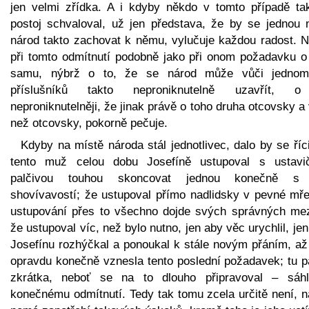
jen velmi zřídka. A i kdyby někdo v tomto případě ta
postoj schvaloval, už jen představa, že by se jednou 
národ takto zachovat k němu, vylučuje každou radost. N
při tomto odmítnutí podobně jako při onom požadavku o
samu, nýbrž o to, že se národ může vůči jedno
příslušníků takto neproniknutelně uzavřít, 
neproniknutelněji, že jinak právě o toho druha otcovsky a
než otcovsky, pokorně pečuje.
Kdyby na místě národa stál jednotlivec, dalo by se říc
tento muž celou dobu Josefíně ustupoval s ustavi
palčivou touhou skoncovat jednou konečně s
shovívavostí; že ustupoval přímo nadlidsky v pevné mře
ustupování přes to všechno dojde svých správných mez
že ustupoval víc, než bylo nutno, jen aby věc urychlil, je
Josefínu rozhýčkal a ponoukal k stále novým přáním, až
opravdu konečně vznesla tento poslední požadavek; tu p
zkrátka, neboť se na to dlouho připravoval – sáh
konečnému odmítnutí. Tedy tak tomu zcela určitě není, n