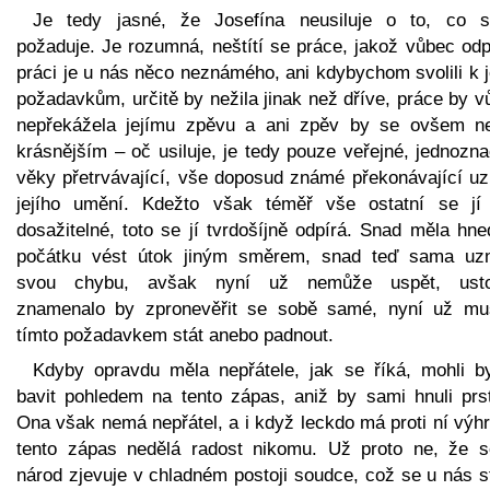
Je tedy jasné, že Josefína neusiluje o to, co s
požaduje. Je rozumná, neštítí se práce, jakož vůbec odp
práci je u nás něco neznámého, ani kdybychom svolili k 
požadavkům, určitě by nežila jinak než dříve, práce by 
nepřekážela jejímu zpěvu a ani zpěv by se ovšem ne
krásnějším – oč usiluje, je tedy pouze veřejné, jednozn
věky přetrvávající, vše doposud známé překonávající uz
jejího umění. Kdežto však téměř vše ostatní se jí
dosažitelné, toto se jí tvrdošíjně odpírá. Snad měla hn
počátku vést útok jiným směrem, snad teď sama uz
svou chybu, avšak nyní už nemůže uspět, usto
znamenalo by zpronevěřit se sobě samé, nyní už mu
tímto požadavkem stát anebo padnout.
Kdyby opravdu měla nepřátele, jak se říká, mohli b
bavit pohledem na tento zápas, aniž by sami hnuli prs
Ona však nemá nepřátel, a i když leckdo má proti ní výh
tento zápas nedělá radost nikomu. Už proto ne, že s
národ zjevuje v chladném postoji soudce, což se u nás s