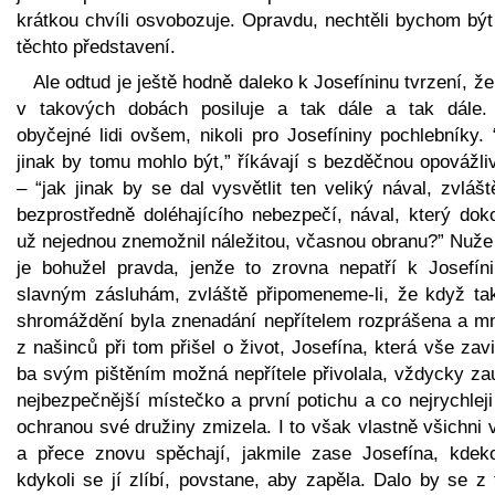
krátkou chvíli osvobozuje. Opravdu, nechtěli bychom být
těchto představení.
Ale odtud je ještě hodně daleko k Josefíninu tvrzení, ž
v takových dobách posiluje a tak dále a tak dále.
obyčejné lidi ovšem, nikoli pro Josefíniny pochlebníky.
jinak by tomu mohlo být,” říkávají s bezděčnou opovážli
– “jak jinak by se dal vysvětlit ten veliký nával, zvláš
bezprostředně doléhajícího nebezpečí, nával, který dok
už nejednou znemožnil náležitou, včasnou obranu?” Nuže 
je bohužel pravda, jenže to zrovna nepatří k Josefín
slavným zásluhám, zvláště připomeneme-li, že když ta
shromáždění byla znenadání nepřítelem rozprášena a m
z našinců při tom přišel o život, Josefína, která vše zavi
ba svým pištěním možná nepřítele přivolala, vždycky zau
nejbezpečnější místečko a první potichu a co nejrychlej
ochranou své družiny zmizela. I to však vlastně všichni 
a přece znovu spěchají, jakmile zase Josefína, kdeko
kdykoli se jí zlíbí, povstane, aby zapěla. Dalo by se z