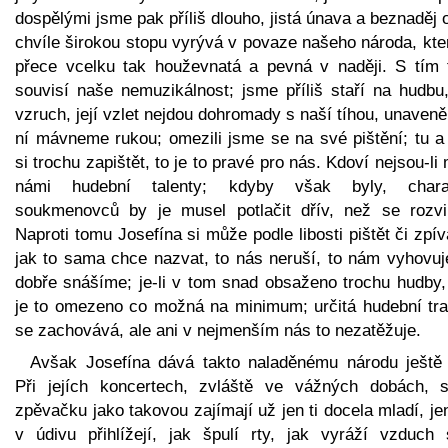
dospělými jsme pak příliš dlouho, jistá únava a beznaděj 
chvíle širokou stopu vyrývá v povaze našeho národa, kte
přece vcelku tak houževnatá a pevná v naději. S tím 
souvisí naše nemuzikálnost; jsme příliš staří na hudbu,
vzruch, její vzlet nejdou dohromady s naší tíhou, unaven
ní mávneme rukou; omezili jsme se na své pištění; tu a
si trochu zapištět, to je to pravé pro nás. Kdoví nejsou-li
námi hudební talenty; kdyby však byly, chara
soukmenovců by je musel potlačit dřív, než se rozvi
Naproti tomu Josefína si může podle libosti pištět či zpív
jak to sama chce nazvat, to nás neruší, to nám vyhovuje
dobře snášíme; je-li v tom snad obsaženo trochu hudby,
je to omezeno co možná na minimum; určitá hudební tra
se zachovává, ale ani v nejmenším nás to nezatěžuje.
Avšak Josefína dává takto naladěnému národu ještě 
Při jejích koncertech, zvláště ve vážných dobách, 
zpěvačku jako takovou zajímají už jen ti docela mladí, je
v údivu přihlížejí, jak špulí rty, jak vyráží vzduch 