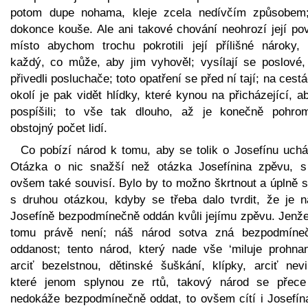
potom dupe nohama, kleje zcela nedívčím způsobem
dokonce kouše. Ale ani takové chování neohrozí její pov
místo abychom trochu pokrotili její přílišné nároky, 
každý, co může, aby jim vyhověl; vysílají se poslové,
přivedli posluchače; toto opatření se před ní tají; na cest
okolí je pak vidět hlídky, které kynou na přicházející, a
pospíšili; to vše tak dlouho, až je konečně pohro
obstojný počet lidí.
Co pobízí národ k tomu, aby se tolik o Josefínu uchá
Otázka o nic snažší než otázka Josefínina zpěvu, s
ovšem také souvisí. Bylo by to možno škrtnout a úplně s
s druhou otázkou, kdyby se třeba dalo tvrdit, že je n
Josefíně bezpodmínečně oddán kvůli jejímu zpěvu. Jenže
tomu právě není; náš národ sotva zná bezpodmíne
oddanost; tento národ, který nade vše ‘miluje prohnan
arciť bezelstnou, dětinské šuškání, klípky, arciť nevi
které jenom splynou ze rtů, takový národ se přece
nedokáže bezpodmínečně oddat, to ovšem cítí i Josefína