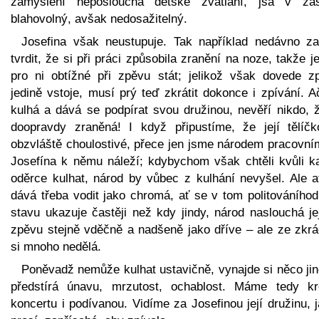
zamyšlení neposlouchá dětské žvatlání, jsa v zá
blahovolný, avšak nedosažitelný.
Josefina však neustupuje. Tak například nedávno za
tvrdit, že si při práci způsobila zranění na noze, takže j
pro ni obtížné při zpěvu stát; jelikož však dovede zp
jedině vstoje, musí prý teď zkrátit dokonce i zpívání. A
kulhá a dává se podpírat svou družinou, nevěří nikdo, ž
doopravdy zraněná! I když připustíme, že její tělíčk
obzvláště choulostivé, přece jen jsme národem pracovním
Josefína k němu náleží; kdybychom však chtěli kvůli k
oděrce kulhat, národ by vůbec z kulhání nevyšel. Ale a
dává třeba vodit jako chromá, ať se v tom politováního
stavu ukazuje častěji než kdy jindy, národ naslouchá je
zpěvu stejně vděčně a nadšeně jako dříve – ale ze zkrá
si mnoho nedělá.
Poněvadž nemůže kulhat ustavičně, vynajde si něco jin
předstírá únavu, mrzutost, ochablost. Máme tedy k
koncertu i podívanou. Vidíme za Josefinou její družinu, j