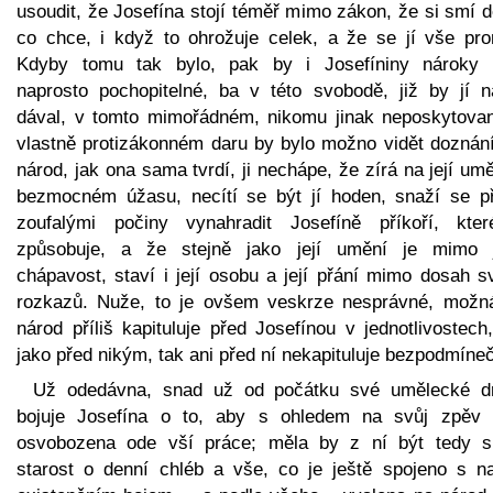
usoudit, že Josefína stojí téměř mimo zákon, že si smí d
co chce, i když to ohrožuje celek, a že se jí vše prom
Kdyby tomu tak bylo, pak by i Josefíniny nároky 
naprosto pochopitelné, ba v této svobodě, již by jí n
dával, v tomto mimořádném, nikomu jinak neposkytova
vlastně protizákonném daru by bylo možno vidět doznání
národ, jak ona sama tvrdí, ji nechápe, že zírá na její um
bezmocném úžasu, necítí se být jí hoden, snaží se p
zoufalými počiny vynahradit Josefíně příkoří, kter
způsobuje, a že stejně jako její umění je mimo 
chápavost, staví i její osobu a její přání mimo dosah s
rozkazů. Nuže, to je ovšem veskrze nesprávné, možn
národ příliš kapituluje před Josefínou v jednotlivostech
jako před nikým, tak ani před ní nekapituluje bezpodmíne
Už odedávna, snad už od počátku své umělecké d
bojuje Josefína o to, aby s ohledem na svůj zpěv 
osvobozena ode vší práce; měla by z ní být tedy s
starost o denní chléb a vše, co je ještě spojeno s n