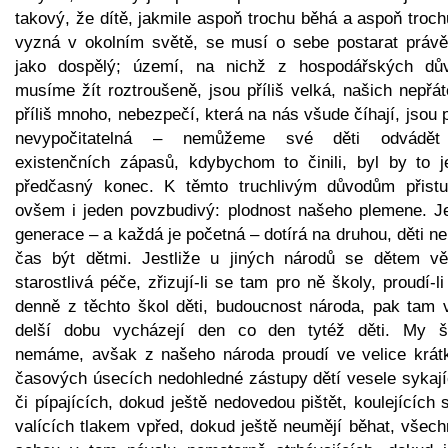
takový, že dítě, jakmile aspoň trochu běhá a aspoň troc
vyzná v okolním světě, se musí o sebe postarat právě
jako dospělý; území, na nichž z hospodářských dů
musíme žít roztroušeně, jsou příliš velká, našich nepřát
příliš mnoho, nebezpečí, která na nás všude číhají, jsou p
nevypočitatelná – nemůžeme své děti odvádě
existenčních zápasů, kdybychom to činili, byl by to je
předčasný konec. K těmto truchlivým důvodům přistu
ovšem i jeden povzbudivý: plodnost našeho plemene. J
generace – a každá je početná – dotírá na druhou, děti n
čas být dětmi. Jestliže u jiných národů se dětem vě
starostlivá péče, zřizují-li se tam pro ně školy, proudí-l
denně z těchto škol děti, budoucnost národa, pak tam 
delší dobu vycházejí den co den tytéž děti. My š
nemáme, avšak z našeho národa proudí ve velice krát
časových úsecích nedohledné zástupy dětí vesele sykají
či pípajících, dokud ještě nedovedou pištět, koulejících 
valících tlakem vpřed, dokud ještě neumějí běhat, všech