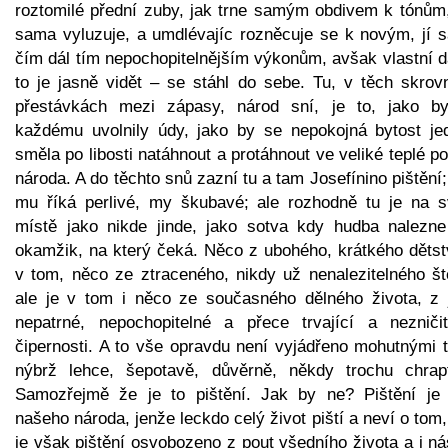
roztomilé přední zuby, jak trne samým obdivem k tónům,
sama vyluzuje, a umdlévajíc rozněcuje se k novým, jí 
čím dál tím nepochopitelnějším výkonům, avšak vlastní d
to je jasně vidět – se stáhl do sebe. Tu, v těch skrov
přestávkách mezi zápasy, národ sní, je to, jako b
každému uvolnily údy, jako by se nepokojná bytost je
směla po libosti natáhnout a protáhnout ve veliké teplé po
národa. A do těchto snů zazní tu a tam Josefínino pištění
mu říká perlivé, my škubavé; ale rozhodně tu je na 
místě jako nikde jinde, jako sotva kdy hudba nalezne
okamžik, na který čeká. Něco z ubohého, krátkého dětstv
v tom, něco ze ztraceného, nikdy už nenalezitelného ště
ale je v tom i něco ze současného dělného života, z 
nepatrné, nepochopitelné a přece trvající a nezničit
čipernosti. A to vše opravdu není vyjádřeno mohutnými t
nýbrž lehce, šepotavě, důvěrně, někdy trochu chrapt
Samozřejmě že je to pištění. Jak by ne? Pištění je 
našeho národa, jenže leckdo celý život piští a neví o tom
je však pištění osvobozeno z pout všedního života a i n