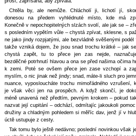
prosí, zapřísahá, aby zpívala.
Chtěla by, ale nemůže. Chlácholí ji, lichotí jí, skor
donesou na předem vyhlédnuté místo, kde má zpí
Konečně v nepochopitelných slzách svolí, ale jak se – z
s posledním vypětím vůle – chystá zpívat, sklesne, s pa
ne jako jindy rozpjatými, ale bezvládně svěšenými podél 
takže vzniká dojem, že jsou snad trochu krátké – jak se
chystá zapět, tu to přece jen zas nejde, naznačuj
bezděčné potrhnutí hlavou a ona se před našima očima hr
k zemi. Poté se ovšem přece jen zase vzchopí a zap
myslím, o nic jinak než jindy; snad, máte-li sluch pro jem
nuance, vyposloucháte trochu mimořádného vzrušení, k
je však věci jen na prospěch. A když skončí, je dok
méně unavená než předtím, pevným krokem – pokud tak
nazvat její cupitání – odchází, odmítajíc jakoukoli pomo
družiny a chladným pohledem si měříc dav, jenž jí v hlu
úctě ustupuje z cesty.
Tak tomu bylo ještě nedávno; poslední novinkou však j