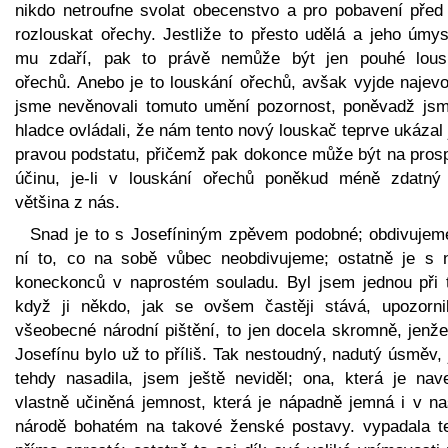
nikdo netroufne svolat obecenstvo a pro pobavení před
rozlouskat ořechy. Jestliže to přesto udělá a jeho úmys
mu zdaří, pak to právě nemůže být jen pouhé lous
ořechů. Anebo je to louskání ořechů, avšak vyjde najevo
jsme nevěnovali tomuto umění pozornost, poněvadž jsm
hladce ovládali, že nám tento nový louskač teprve ukázal
pravou podstatu, přičemž pak dokonce může být na pros
účinu, je-li v louskání ořechů poněkud méně zdatný
většina z nás.
Snad je to s Josefíniným zpěvem podobné; obdivujem
ní to, co na sobě vůbec neobdivujeme; ostatně je s 
koneckonců v naprostém souladu. Byl jsem jednou při 
když ji někdo, jak se ovšem častěji stává, upozorni
všeobecné národní pištění, to jen docela skromně, jenže
Josefínu bylo už to příliš. Tak nestoudný, nadutý úsměv,
tehdy nasadila, jsem ještě neviděl; ona, která je nav
vlastně učiněná jemnost, která je nápadně jemná i v n
národě bohatém na takové ženské postavy. vypadala t