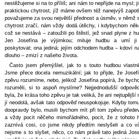
nestěžujeme si na to příliš; ani nám to nepřijde na mysl; j
praktickou chytrost, jíž máme ovšem též nanejvýš zapotř
považujeme za svou největší přednost a úsměv, v němž s
chytrost zračí, nám vždy dodá útěchy, i kdybychom něk
což se nestává – zatoužili po štěstí, jež snad plyne z h
Jen Josefína je výjimkou; miluje hudbu a umí ji
poskytovat; ona jediná; jejím odchodem hudba – kdoví na
dlouho – zmizí z našeho života.
Často jsem přemýšlel, jak to s touto hudbou vlastně
Jsme přece docela nemuzikální; jak to přijde, že Josefí
zpěvu rozumíme, nebo, jelikož Josefína popírá, že bycho
rozuměli, si to aspoň myslíme? Nejjednodušší odpově
byla, že krása toho zpěvu je tak veliká, že ani nejtupější
jí neodolá, avšak tato odpověď neuspokojuje. Kdyby tomu
doopravdy bylo, musili bychom mít při tom zpěvu přede
a vždy pocit něčeho mimořádného, pocit, že z tohoto h
zaznívá cosi, co jsme nikdy předtím neslyšeli a co v
nejsme s to slyšet, něco, co nám právě tato jediná Jose