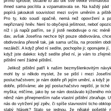
přímo sprosté; ostatně to asi dík své veliké vnímavosti
ihned sama pocítila a vzpamatovala se. Na každý pád 
popírá jakoukoli souvislost mezi svým uměním a piště
Pro ty, kdo soudí opačně, nemá než opovržení a pa
nepřiznaný hněv. Není to obyčejná ješitnost, neboť opozi
níž i já napůl patřím, se jí jistě neobdivuje o nic mén
dav, avšak Josefína nechce být pouze obdivována, chce
obdivována přesně tak, jak sama určila, na prostém obdi
nezáleží. A když před ní sedíte, pochopíte ji; oponujete jí,
když jste daleko: když sedíte před ní, je vám to zřejmé:
pištění není žádné pištění.
Jelikož pištění patří k našim bezmyšlenkovitým návy
mohl by si někdo myslet, že se piští i mezi Josefín
posluchačstvem; je nám dobře při jejím umění, a když je
dobře, pištíváme; ale její posluchačstvo nepiští, je tiché
myška; mlčíme, jako by se nám dostávalo kýženého mír
němž nám přinejmenším naše vlastní pištění zbraňuje. U
nás do vytržení její zpěv, či spíše slavnostní ticho obklop
slabý hlásek? Stalo se jednou, že nějaké pošetilé 