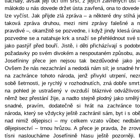
tlachaly, avšak její oči tím srší, z jejích zavřených úst 
málokdo u nás dovede držet ústa zavřená, ona to dovede 
lze vyčíst. Jak přijde zlá zpráva – a některé dny stíhá 
taková zpráva druhou, mezi nimi zprávy falešné a n
pravdivé –, okamžitě se pozvedne, i když jindy klesá ún
pozvedne se a natahuje krk a snaží se přehlédnout své s
jako pastýř před bouří. Jistě, i děti přicházívají s podo
požadavky po svém divokém a nespoutaném způsobu, a
Josefíniny přece jen nejsou tak bezdůvodné jako jej
Ovšem že nás nezachrání a nedodá nám sil; je snadné hrá
na zachránce tohoto národa, jenž přivykl utrpení, nez
sobě šetrnosti, je rychlý v rozhodnutích, zná dobře smrt
na pohled je ustrašený v ovzduší bláznivé odvážlivost
němž bez přestání žije, a nadto stejně plodný jako smělý
snadné, pravím, dodatečně si hrát na zachránce to
národa, který se vždycky ještě zachránil sám, byt i s ob
nad nimiž dějepisci – my celkem vzato vůbec nedbá
dějepisectví – trnou hrůzou. A přece je pravda, že zrov
tísni nasloucháme Josefínině hlasu ještě pozorněji. 