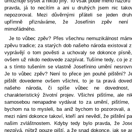
umožňuje slyšet a nikdo jiný. To však podle mého názoru
pravda, já to necítím a ani u druhých jsem nic tako
nepozoroval. Mezi důvěrnými přáteli se jeden dru
upřímně přiznáváme, že Josefínin zpěv není
mimořádného.
Je to vůbec zpěv? Přes všechnu nemuzikálnost mám
zpěvu tradice; za starých dob našeho národa existoval z
vyprávějí o tom pověsti a uchovaly se dokonce písně,
ovšem už nikdo nedovede zazpívat. Tušíme tedy, co je z
a s tímto tušením se vlastně Josefínino umění nesrovn
Je to vůbec zpěv? Není to přece jen pouhé pištění? J
pištět dovedeme ovšem všichni, to je ta pravá doved
našeho národa, či spíše vůbec ne dovednost,
charakteristický životní projev. Všichni pištíme, ale n
samosebou nenapadne vydávat to za umění, pištíme, 
bychom na to mysleli, ba aniž bychom to pozorovali, a 
mezi námi dokonce takoví, kteří ani nevědí, že pištění pa
našim zvláštnostem. Kdyby tedy bylo pravda, že Jose
nezpívá, nýbrž pouze piští, a že snad dokonce, jak se a