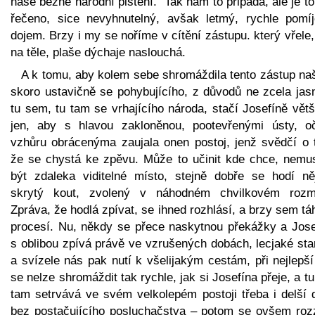
naše běžné národní pištění.” Tak nám to připadá, ale je to
řečeno, sice nevyhnutelný, avšak letmý, rychle pomíje
dojem. Brzy i my se noříme v cítění zástupu. který vřele,
na těle, plaše dýchaje naslouchá.
A k tomu, aby kolem sebe shromáždila tento zástup na
skoro ustavičně se pohybujícího, z důvodů ne zcela jas
tu sem, tu tam se vrhajícího národa, stačí Josefíně vět
jen, aby s hlavou zakloněnou, pootevřenými ústy, o
vzhůru obrácenýma zaujala onen postoj, jenž svědčí o 
že se chystá ke zpěvu. Může to učinit kde chce, nemus
být zdaleka viditelné místo, stejně dobře se hodí ně
skrytý kout, zvolený v náhodném chvilkovém rozm
Zpráva, že hodlá zpívat, se ihned rozhlásí, a brzy sem t
procesí. Nu, někdy se přece naskytnou překážky a Jose
s oblibou zpívá právě ve vzrušených dobách, lecjaké sta
a svízele nás pak nutí k všelijakým cestám, při nejlepší
se nelze shromáždit tak rychle, jak si Josefína přeje, a t
tam setrvává ve svém velkolepém postoji třeba i delší 
bez postačujícího posluchačstva – potom se ovšem rozz